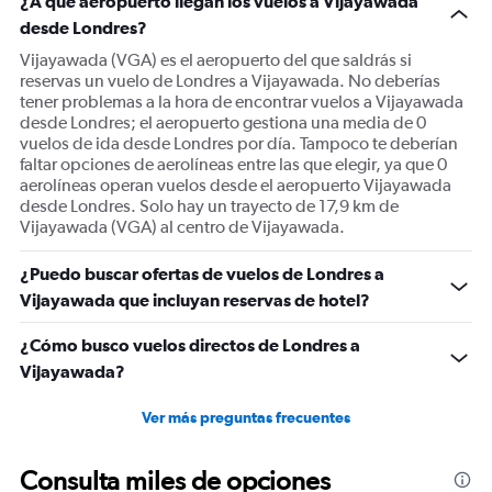
¿A qué aeropuerto llegan los vuelos a Vijayawada
Y
desde Londres?
axis
displaying
Vijayawada (VGA) es el aeropuerto del que saldrás si
values.
reservas un vuelo de Londres a Vijayawada. No deberías
Range:
tener problemas a la hora de encontrar vuelos a Vijayawada
0
desde Londres; el aeropuerto gestiona una media de 0
to
vuelos de ida desde Londres por día. Tampoco te deberían
1200.
faltar opciones de aerolíneas entre las que elegir, ya que 0
aerolíneas operan vuelos desde el aeropuerto Vijayawada
desde Londres. Solo hay un trayecto de 17,9 km de
Vijayawada (VGA) al centro de Vijayawada.
¿Puedo buscar ofertas de vuelos de Londres a
Vijayawada que incluyan reservas de hotel?
¿Cómo busco vuelos directos de Londres a
Vijayawada?
Ver más preguntas frecuentes
Consulta miles de opciones