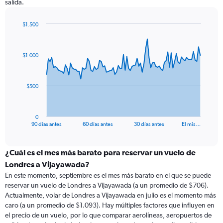
salida.
$1.500
Chart
Chart
graphic.
with
91
$1.000
data
points.
The
$500
chart
has
1
0
X
End
90 días antes
60 días antes
30 días antes
El mis…
of
axis
interactive
displaying
chart
categories.
¿Cuál es el mes más barato para reservar un vuelo de
Range:
Londres a Vijayawada?
91
En este momento, septiembre es el mes más barato en el que se puede
categories.
reservar un vuelo de Londres a Vijayawada (a un promedio de $706).
The
Actualmente, volar de Londres a Vijayawada en julio es el momento más
chart
caro (a un promedio de $1.093). Hay múltiples factores que influyen en
has
el precio de un vuelo, por lo que comparar aerolíneas, aeropuertos de
1