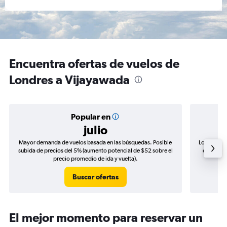
Encuentra ofertas de vuelos de
Londres a Vijayawada
Popular en
julio
Mayor demanda de vuelos basada en las búsquedas. Posible
Los precio
subida de precios del 5% (aumento potencial de $52 sobre el
de precio
precio promedio de ida y vuelta).
Buscar ofertas
El mejor momento para reservar un