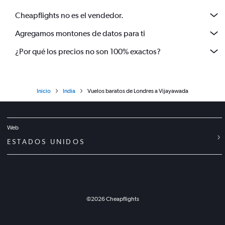
Cheapflights no es el vendedor.
Agregamos montones de datos para ti
¿Por qué los precios no son 100% exactos?
Inicio
India
Vuelos baratos de Londres a Vijayawada
Web
ESTADOS UNIDOS
©
2026
Cheapflights