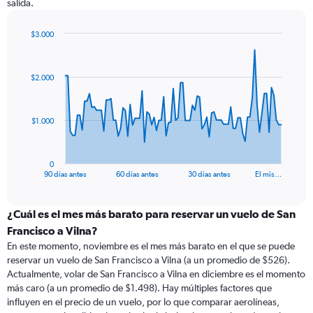
salida.
$3.000
Chart
Chart
graphic.
with
91
$2.000
data
points.
The
$1.000
chart
has
1
0
X
End
90 días antes
60 días antes
30 días antes
El mis…
of
axis
interactive
displaying
chart
categories.
¿Cuál es el mes más barato para reservar un vuelo de San
Range:
Francisco a Vilna?
91
En este momento, noviembre es el mes más barato en el que se puede
categories.
reservar un vuelo de San Francisco a Vilna (a un promedio de $526).
The
Actualmente, volar de San Francisco a Vilna en diciembre es el momento
chart
más caro (a un promedio de $1.498). Hay múltiples factores que
has
influyen en el precio de un vuelo, por lo que comparar aerolíneas,
1