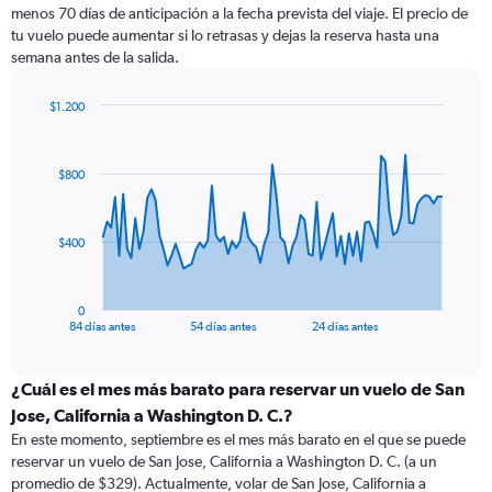
menos 70 días de anticipación a la fecha prevista del viaje. El precio de
tu vuelo puede aumentar si lo retrasas y dejas la reserva hasta una
semana antes de la salida.
$1.200
Chart
Chart
graphic.
with
85
$800
data
points.
The
$400
chart
has
1
0
X
End
84 días antes
54 días antes
24 días antes
of
axis
interactive
displaying
chart
categories.
¿Cuál es el mes más barato para reservar un vuelo de San
Range:
Jose, California a Washington D. C.?
85
En este momento, septiembre es el mes más barato en el que se puede
categories.
reservar un vuelo de San Jose, California a Washington D. C. (a un
The
promedio de $329). Actualmente, volar de San Jose, California a
chart