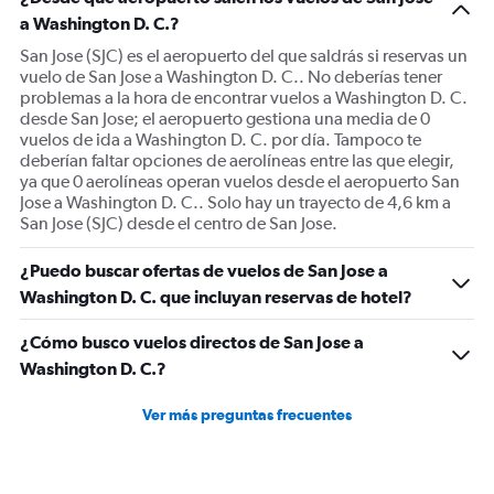
Y
a Washington D. C.?
axis
displaying
San Jose (SJC) es el aeropuerto del que saldrás si reservas un
Number
vuelo de San Jose a Washington D. C.. No deberías tener
of
problemas a la hora de encontrar vuelos a Washington D. C.
flights.
desde San Jose; el aeropuerto gestiona una media de 0
Range:
vuelos de ida a Washington D. C. por día. Tampoco te
0
deberían faltar opciones de aerolíneas entre las que elegir,
to
ya que 0 aerolíneas operan vuelos desde el aeropuerto San
4.5.
Jose a Washington D. C.. Solo hay un trayecto de 4,6 km a
San Jose (SJC) desde el centro de San Jose.
¿Puedo buscar ofertas de vuelos de San Jose a
Washington D. C. que incluyan reservas de hotel?
¿Cómo busco vuelos directos de San Jose a
Washington D. C.?
Ver más preguntas frecuentes