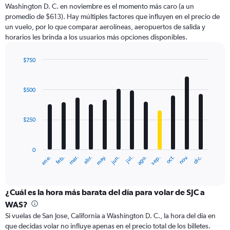
Washington D. C. en noviembre es el momento más caro (a un
has
promedio de $613). Hay múltiples factores que influyen en el precio de
1
un vuelo, por lo que comparar aerolíneas, aeropuertos de salida y
Y
horarios les brinda a los usuarios más opciones disponibles.
axis
displaying
values.
$750
Range:
Bar
Chart
0
graphic.
chart
with
to
$500
12
1200.
bars.
$250
The
chart
has
0
1
ene.
abr.
jul.
oct.
mar.
jun.
sep.
dic.
feb.
may.
ago.
nov.
X
End
of
axis
interactive
displaying
chart
categories.
¿Cuál es la hora más barata del día para volar de SJC a
Range:
WAS?
12
Si vuelas de San Jose, California a Washington D. C., la hora del día en
categories.
que decidas volar no influye apenas en el precio total de los billetes.