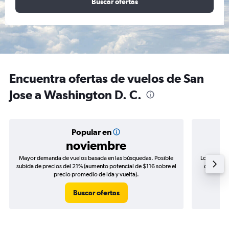
Buscar ofertas
Encuentra ofertas de vuelos de San
Jose a Washington D. C.
Popular en
noviembre
Mayor demanda de vuelos basada en las búsquedas. Posible
Los precio
subida de precios del 21% (aumento potencial de $116 sobre el
de precio
precio promedio de ida y vuelta).
Buscar ofertas