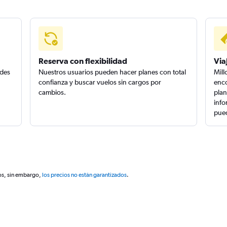
Reserva con flexibilidad
Via
edes
Nuestros usuarios pueden hacer planes con total
Mill
confianza y buscar vuelos sin cargos por
enco
cambios.
plan
info
pued
os, sin embargo,
los precios no están garantizados
.