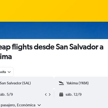
ap flights desde San Salvador a
kima
uelta
sáb. 5/9
sáb. 12/9
1 pasajero, Económica