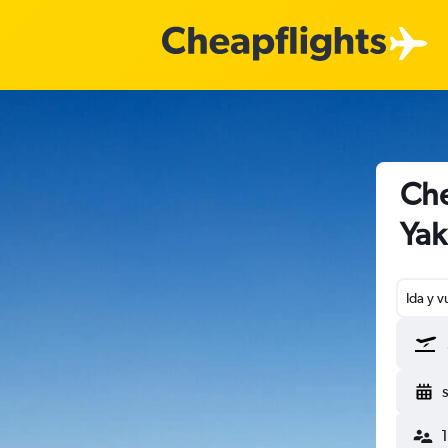
Che
Ya
Ida y v