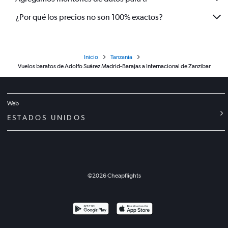
¿Por qué los precios no son 100% exactos?
Inicio
Tanzania
Vuelos baratos de Adolfo Suárez Madrid-Barajas a Internacional de Zanzíbar
Web
ESTADOS UNIDOS
©
2026
Cheapflights