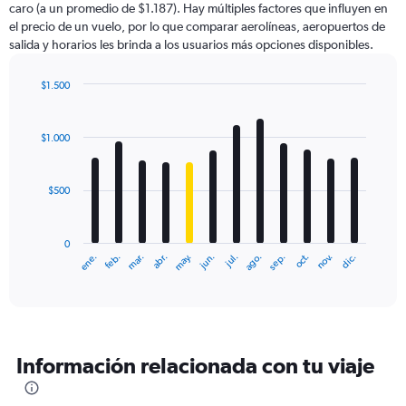
caro (a un promedio de $1.187). Hay múltiples factores que influyen en
has
el precio de un vuelo, por lo que comparar aerolíneas, aeropuertos de
1
salida y horarios les brinda a los usuarios más opciones disponibles.
Y
axis
displaying
$1.500
values.
Bar
Chart
Range:
graphic.
chart
with
0
$1.000
12
to
bars.
1800.
$500
The
chart
has
0
1
ene.
feb.
mar.
abr.
may.
jun.
jul.
ago.
sep.
oct.
nov.
dic.
X
End
of
axis
interactive
displaying
chart
categories.
Range:
12
Información relacionada con tu viaje
categories.
The
chart