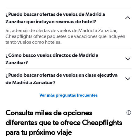
has
1
¿Puedo buscar ofertas de vuelos de Madrid a
Y
Zanzíbar que incluyan reservas de hotel?
axis
displaying
Sí, además de ofertas de vuelos de Madrid a Zanzíbar,
values.
Cheapflights ofrece paquetes de vacaciones que incluyen
Range:
tanto vuelos como hoteles.
0
to
¿Cómo busco vuelos directos de Madrid a
1500.
Zanzíbar?
¿Puedo buscar ofertas de vuelos en clase ejecutiva
de Madrid a Zanzíbar?
Ver más preguntas frecuentes
Consulta miles de opciones
diferentes que te ofrece Cheapflights
para tu próximo viaje