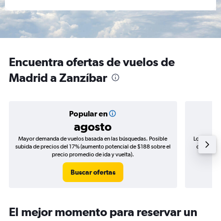
Encuentra ofertas de vuelos de
Madrid a Zanzíbar
Popular en
agosto
Mayor demanda de vuelos basada en las búsquedas. Posible
Los precio
subida de precios del 17% (aumento potencial de $188 sobre el
de precios
precio promedio de ida y vuelta).
Buscar ofertas
El mejor momento para reservar un