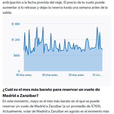
anticipación a la fecha prevista del viaje. El precio de tu vuelo puede
aumentar si lo retrasas y dejas la reserva hasta una semana antes de la
salida.
$1.800
Chart
Chart
graphic.
with
91
$1.200
data
points.
The
$600
chart
has
1
0
X
End
90 días antes
60 días antes
30 días antes
El mis…
of
axis
interactive
displaying
chart
categories.
¿Cuál es el mes más barato para reservar un vuelo de
Range:
Madrid a Zanzíbar?
91
En este momento, mayo es el mes más barato en el que se puede
categories.
reservar un vuelo de Madrid a Zanzíbar (a un promedio de $769).
The
Actualmente, volar de Madrid a Zanzíbar en agosto es el momento más
chart