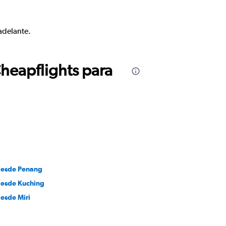
adelante.
Cheapflights para
desde Penang
desde Kuching
desde Miri