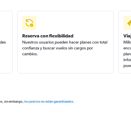
Reserva con flexibilidad
Via
edes
Nuestros usuarios pueden hacer planes con total
Mill
confianza y buscar vuelos sin cargos por
enco
cambios.
plan
info
pued
os, sin embargo,
los precios no están garantizados
.