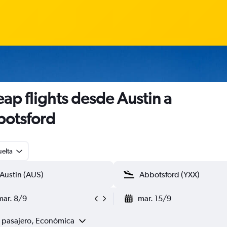
ap flights desde Austin a
otsford
uelta
mar. 8/9
mar. 15/9
1 pasajero, Económica