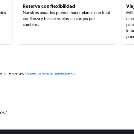
Reserva con flexibilidad
Via
edes
Nuestros usuarios pueden hacer planes con total
Mill
confianza y buscar vuelos sin cargos por
enco
cambios.
plan
info
pued
os, sin embargo,
los precios no están garantizados
.
tos?