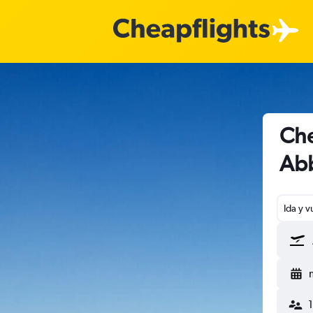
Che
Abb
Ida y v