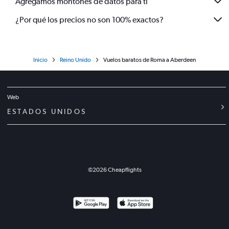
Agregamos montones de datos para ti
¿Por qué los precios no son 100% exactos?
Inicio
Reino Unido
Vuelos baratos de Roma a Aberdeen
Web
ESTADOS UNIDOS
©
2026
Cheapflights