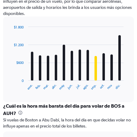
influyen en el precio de un vuelo, por lo que comparar aerolíneas,
aeropuertos de salida y horarios les brinda a los usuarios más opciones
disponibles.
$1.800
Bar
Chart
graphic.
chart
with
$1.200
12
bars.
$600
The
chart
has
0
1
ene.
feb.
mar.
abr.
may.
jun.
jul.
ago.
sep.
oct.
nov.
dic.
X
End
of
axis
interactive
displaying
chart
categories.
¿Cuál es la hora más barata del día para volar de BOS a
Range:
AUH?
12
Si vuelas de Boston a Abu Dabi, la hora del día en que decidas volar no
categories.
influye apenas en el precio total de los billetes.
The
chart