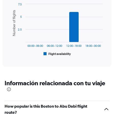
has
7.5
1
Bar
Chart
Number of flights
Y
graphic.
chart
axis
5
with
6
displaying
bars.
values.
2.5
Range:
The
0
chart
to
has
1800.
00:00 - 06:00
06:00 - 12:00
12:00 - 18:00
18:00 - 00:00
1
Flight availability
X
End
of
axis
interactive
displaying
chart
categories.
Range:
6
Información relacionada con tu viaje
categories.
The
chart
has
1
How popular is this Boston to Abu Dabi flight
Y
route?
axis