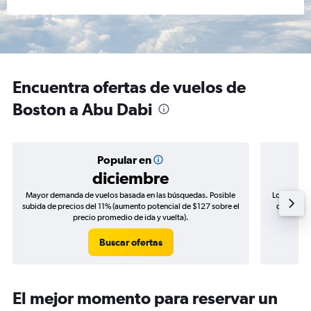
Encuentra ofertas de vuelos de
Boston a Abu Dabi
Popular en
diciembre
Mayor demanda de vuelos basada en las búsquedas. Posible
Los precio
subida de precios del 11% (aumento potencial de $127 sobre el
de precios
precio promedio de ida y vuelta).
Buscar ofertas
El mejor momento para reservar un