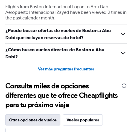
displaying
Flights from Boston Internacional Logan to Abu Dabi
Number
Aeropuerto Internacional Zayed have been viewed 2 times in
of
the past calendar month.
flights.
Range:
¿Puedo buscar ofertas de vuelos de Boston a Abu
0
Dabi que incluyan reservas de hotel?
to
7.5.
¿Cómo busco vuelos directos de Boston a Abu
Dabi?
Ver más preguntas frecuentes
Consulta miles de opciones
diferentes que te ofrece Cheapflights
para tu próximo viaje
Otras opciones de vuelos
Vuelos populares