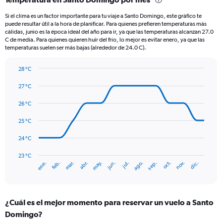
Range:
12
Si el clima es un factor importante para tu viaje a Santo Domingo, este gráfico te
categories.
puede resultar útil a la hora de planificar. Para quienes prefieren temperaturas más
The
cálidas, junio es la época ideal del año para ir, ya que las temperaturas alcanzan 27.0
chart
C de media. Para quienes quieren huir del frío, lo mejor es evitar enero, ya que las
temperaturas suelen ser más bajas (alrededor de 24.0 C).
has
1
Y
28 °C
axis
Line
Chart
graphic.
displaying
chart
27 °C
with
values.
14
26 °C
Range:
data
0
points.
25 °C
to
180.
The
24 °C
chart
has
23 °C
mar.
jun.
sep.
dic.
ene.
abr.
jul.
oct.
feb.
may.
ago.
nov.
1
End
of
X
interactive
axis
chart
displaying
¿Cuál es el mejor momento para reservar un vuelo a Santo
categories.
Range:
Domingo?