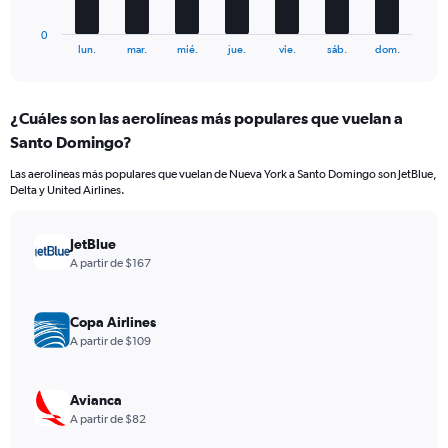
has
300.
1
0
X
End
lun.
mar.
mié.
jue.
vie.
sáb.
dom.
of
axis
interactive
displaying
chart
categories.
¿Cuáles son las aerolíneas más populares que vuelan a
Range:
Santo Domingo?
7
categories.
Las aerolíneas más populares que vuelan de Nueva York a Santo Domingo son JetBlue,
The
Delta y United Airlines.
chart
has
1
JetBlue
Y
A partir de $167
axis
displaying
values.
Copa Airlines
Range:
A partir de $109
0
to
24.
Avianca
A partir de $82