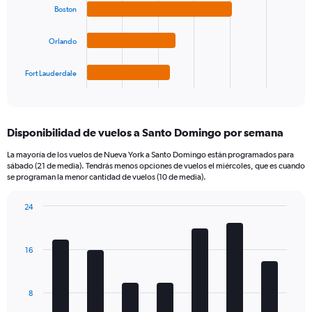
bars.
Boston
The
Orlando
chart
has
1
Fort Lauderdale
X
End
of
axis
interactive
displaying
chart
categories.
Disponibilidad de vuelos a Santo Domingo por semana
Range:
4
La mayoría de los vuelos de Nueva York a Santo Domingo están programados para
categories.
sábado (21 de media). Tendrás menos opciones de vuelos el miércoles, que es cuando
The
se programan la menor cantidad de vuelos (10 de media).
chart
has
24
1
Bar
Chart
Y
graphic.
chart
axis
with
16
7
displaying
bars.
values.
Range:
The
0
8
chart
to