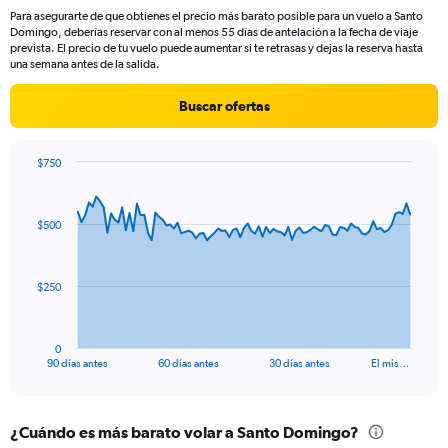
14
Para asegurarte de que obtienes el precio más barato posible para un vuelo a Santo
categories.
Domingo, deberías reservar con al menos 55 días de antelación a la fecha de viaje
The
prevista. El precio de tu vuelo puede aumentar si te retrasas y dejas la reserva hasta
chart
una semana antes de la salida.
has
1
Buscar ofertas
Y
axis
displaying
$750
values.
Chart
Chart
Range:
graphic.
with
23
91
$500
to
data
points.
28.
The
$250
chart
has
1
0
X
End
90 días antes
60 días antes
30 días antes
El mis…
of
axis
interactive
displaying
chart
categories.
¿Cuándo es más barato volar a Santo Domingo?
Range: