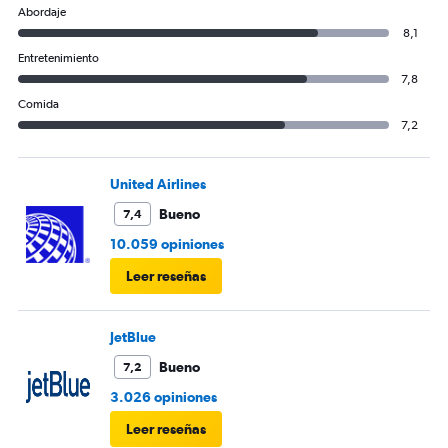
Abordaje
8,1
Entretenimiento
7,8
Comida
7,2
United Airlines
Bueno
7,4
10.059 opiniones
Leer reseñas
JetBlue
Bueno
7,2
3.026 opiniones
Leer reseñas