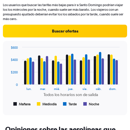
91
Los usuarios que buscar las tarifas más bajas para ir a Santo Domingo podrían viajar
categories.
los los miércoles por la noche, cuando suele ser más barato. Los viajeros con un
The
presupuesto ajustado deberían evitar los los sábados por la tarde, cuando suele ser
chart
más caro.
has
1
Buscar ofertas
Y
axis
displaying
$600
values.
Bar
Chart
Range:
graphic.
chart
$400
with
0
4
to
data
$200
750.
series.
0
The
lun.
mar.
mié.
jue.
vie.
sáb.
dom.
chart
Todos los horarios son de salida
has
1
Mañana
Mediodía
Tarde
Noche
End
of
X
interactive
axis
chart
displaying
Todos
Opiniones sobre las aerolíneas que