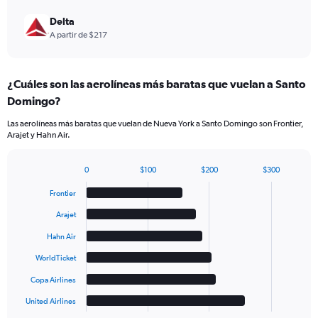
Delta
A partir de $217
¿Cuáles son las aerolíneas más baratas que vuelan a Santo
Domingo?
Las aerolíneas más baratas que vuelan de Nueva York a Santo Domingo son Frontier,
Arajet y Hahn Air.
0
$100
$200
$300
Bar
Chart
graphic.
chart
Frontier
with
6
Arajet
bars.
Hahn Air
The
WorldTicket
chart
has
Copa Airlines
1
United Airlines
X
End
of