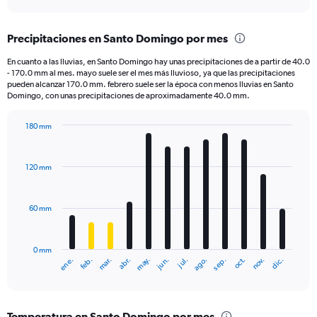
axis
interactive
displaying
chart
categories.
Precipitaciones en Santo Domingo por mes
Range:
6
En cuanto a las lluvias, en Santo Domingo hay unas precipitaciones de a partir de 40.0
categories.
- 170.0 mm al mes. mayo suele ser el mes más lluvioso, ya que las precipitaciones
The
pueden alcanzar 170.0 mm. febrero suele ser la época con menos lluvias en Santo
chart
Domingo, con unas precipitaciones de aproximadamente 40.0 mm.
has
1
180 mm
Y
Bar
Chart
axis
graphic.
chart
displaying
with
120 mm
12
values.
bars.
Range:
0
60 mm
The
to
chart
300.
has
0 mm
1
ene.
feb.
mar.
abr.
may.
jun.
jul.
ago.
sep.
oct.
nov.
dic.
X
End
of
axis
interactive
displaying
chart
categories.
Temperatura en Santo Domingo por mes