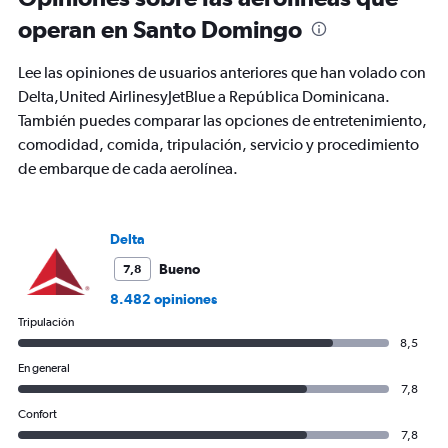
los
operan en Santo Domingo
horarios
son
de
Lee las opiniones de usuarios anteriores que han volado con
salida.
Delta,United AirlinesyJetBlue a República Dominicana.
Range:
También puedes comparar las opciones de entretenimiento,
7
categories.
comodidad, comida, tripulación, servicio y procedimiento
The
de embarque de cada aerolínea.
chart
has
1
Y
Delta
axis
Bueno
7,8
displaying
values.
8.482 opiniones
Range:
Tripulación
0
8,5
to
600.
En general
7,8
Confort
7,8