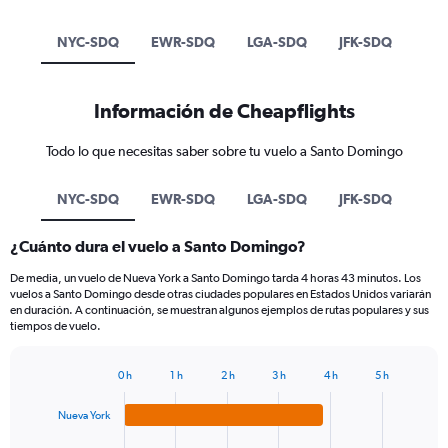
NYC-SDQ
EWR-SDQ
LGA-SDQ
JFK-SDQ
Información de Cheapflights
Todo lo que necesitas saber sobre tu vuelo a Santo Domingo
NYC-SDQ
EWR-SDQ
LGA-SDQ
JFK-SDQ
¿Cuánto dura el vuelo a Santo Domingo?
De media, un vuelo de Nueva York a Santo Domingo tarda 4 horas 43 minutos. Los
vuelos a Santo Domingo desde otras ciudades populares en Estados Unidos variarán
en duración. A continuación, se muestran algunos ejemplos de rutas populares y sus
tiempos de vuelo.
0 h
1 h
2 h
3 h
4 h
5 h
Bar
Chart
graphic.
chart
Nueva York
with
4