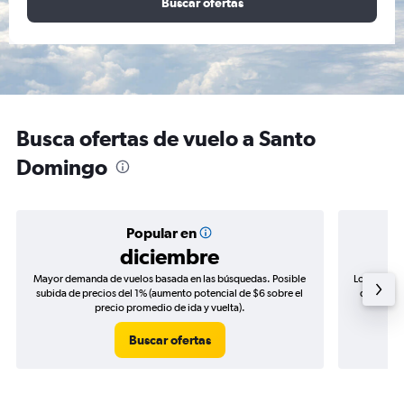
Buscar ofertas
Busca ofertas de vuelo a Santo
Domingo
Popular en
diciembre
Mayor demanda de vuelos basada en las búsquedas. Posible
Los precio
subida de precios del 1% (aumento potencial de $6 sobre el
de precio
precio promedio de ida y vuelta).
Buscar ofertas