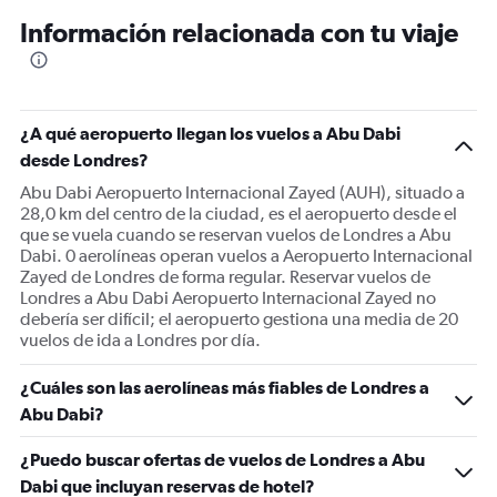
6
Información relacionada con tu viaje
categories.
The
chart
has
1
¿A qué aeropuerto llegan los vuelos a Abu Dabi
Y
desde Londres?
axis
displaying
Abu Dabi Aeropuerto Internacional Zayed (AUH), situado a
Number
28,0 km del centro de la ciudad, es el aeropuerto desde el
of
que se vuela cuando se reservan vuelos de Londres a Abu
flights.
Dabi. 0 aerolíneas operan vuelos a Aeropuerto Internacional
Range:
Zayed de Londres de forma regular. Reservar vuelos de
0
Londres a Abu Dabi Aeropuerto Internacional Zayed no
to
debería ser difícil; el aeropuerto gestiona una media de 20
120.
vuelos de ida a Londres por día.
¿Cuáles son las aerolíneas más fiables de Londres a
Abu Dabi?
¿Puedo buscar ofertas de vuelos de Londres a Abu
Dabi que incluyan reservas de hotel?