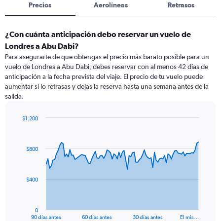
Precios
Aerolíneas
Retrasos
¿Con cuánta anticipación debo reservar un vuelo de
Londres a Abu Dabi?
Para asegurarte de que obtengas el precio más barato posible para un
vuelo de Londres a Abu Dabi, debes reservar con al menos 42 días de
anticipación a la fecha prevista del viaje. El precio de tu vuelo puede
aumentar si lo retrasas y dejas la reserva hasta una semana antes de la
salida.
$1.200
Chart
Chart
graphic.
with
91
$800
data
points.
The
$400
chart
has
1
0
X
End
90 días antes
60 días antes
30 días antes
El mis…