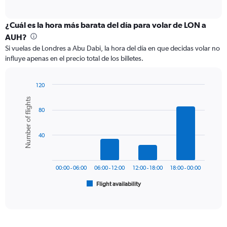
of
axis
interactive
displaying
chart
categories.
¿Cuál es la hora más barata del día para volar de LON a
Range:
AUH?
12
Si vuelas de Londres a Abu Dabi, la hora del día en que decidas volar no
categories.
influye apenas en el precio total de los billetes.
The
chart
has
120
1
Bar
Chart
Number of flights
Y
graphic.
chart
axis
80
with
6
displaying
bars.
values.
40
Range:
The
0
chart
to
has
1200.
00:00 - 06:00
06:00 - 12:00
12:00 - 18:00
18:00 - 00:00
1
Flight availability
X
End
of
axis
interactive
displaying
chart
categories.
Range: