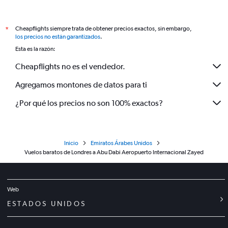
Cheapflights siempre trata de obtener precios exactos, sin embargo,
*
los precios no están garantizados
.
Esta es la razón:
Cheapflights no es el vendedor.
Agregamos montones de datos para ti
¿Por qué los precios no son 100% exactos?
Inicio
Emiratos Árabes Unidos
Vuelos baratos de Londres a Abu Dabi Aeropuerto Internacional Zayed
Web
ESTADOS UNIDOS