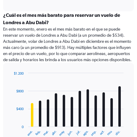
of
axis
interactive
displaying
chart
categories.
¿Cuál es el mes más barato para reservar un vuelo de
Range:
Londres a Abu Dabi?
91
En este momento, enero es el mes más barato en el que se puede
categories.
reservar un vuelo de Londres a Abu Dabi (a un promedio de $534).
The
Actualmente, volar de Londres a Abu Dabi en diciembre es el momento
chart
más caro (a un promedio de $913). Hay múltiples factores que influyen
has
en el precio de un vuelo, por lo que comparar aerolíneas, aeropuertos
1
de salida y horarios les brinda a los usuarios más opciones disponibles.
Y
axis
displaying
$1.200
values.
Bar
Chart
Range:
graphic.
chart
with
0
$800
12
to
bars.
1200.
$400
The
chart
has
0
1
ene.
feb.
mar.
abr.
may.
jun.
jul.
ago.
sep.
oct.
nov.
dic.
X
End