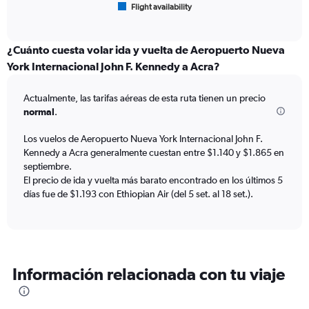
Flight availability
X
End
of
axis
interactive
displaying
chart
categories.
¿Cuánto cuesta volar ida y vuelta de Aeropuerto Nueva
Range:
York Internacional John F. Kennedy a Acra?
6
categories.
Actualmente, las tarifas aéreas de esta ruta tienen un precio
The
normal
.
chart
has
Los vuelos de Aeropuerto Nueva York Internacional John F.
1
Kennedy a Acra generalmente cuestan entre $1.140 y $1.865 en
Y
axis
septiembre.
displaying
El precio de ida y vuelta más barato encontrado en los últimos 5
Number
días fue de $1.193 con Ethiopian Air (del 5 set. al 18 set.).
of
flights.
Range:
0
to
Información relacionada con tu viaje
12.