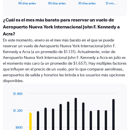
X
End
90 días antes
60 días antes
30 días antes
El mis…
of
axis
interactive
displaying
chart
categories.
¿Cuál es el mes más barato para reservar un vuelo de
Range:
Aeropuerto Nueva York Internacional John F. Kennedy a
91
Acra?
categories.
En este momento, enero es el mes más barato en el que se puede
The
reservar un vuelo de Aeropuerto Nueva York Internacional John F.
chart
Kennedy a Acra (a un promedio de $1.131). Actualmente, volar de
has
Aeropuerto Nueva York Internacional John F. Kennedy a Acra en julio es
1
Y
el momento más caro (a un promedio de $1.657). Hay múltiples factores
axis
que influyen en el precio de un vuelo, por lo que comparar aerolíneas,
displaying
aeropuertos de salida y horarios les brinda a los usuarios más opciones
values.
disponibles.
Range:
0
$1.800
to
Bar
Chart
1800.
graphic.
chart
with
$1.200
12
bars.
$600
The