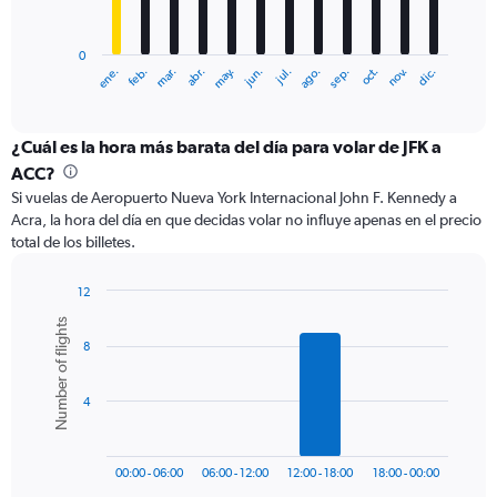
chart
has
0
1
ene.
feb.
mar.
abr.
may.
jun.
jul.
ago.
sep.
oct.
nov.
dic.
X
End
of
axis
interactive
displaying
chart
categories.
¿Cuál es la hora más barata del día para volar de JFK a
Range:
ACC?
12
Si vuelas de Aeropuerto Nueva York Internacional John F. Kennedy a
categories.
Acra, la hora del día en que decidas volar no influye apenas en el precio
The
total de los billetes.
chart
has
1
12
Y
Bar
Chart
Number of flights
graphic.
chart
axis
8
with
displaying
6
values.
bars.
Range:
4
0
The
to
chart
1800.
has
00:00 - 06:00
06:00 - 12:00
12:00 - 18:00
18:00 - 00:00
1