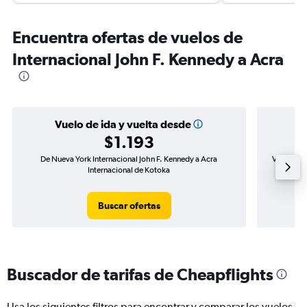
Encuentra ofertas de vuelos de
Internacional John F. Kennedy a Acra
Vuelo de ida y vuelta desde
$1.193
De Nueva York Internacional John F. Kennedy a Acra
Vuelo de 
Internacional de Kotoka
Buscar ofertas
Buscador de tarifas de Cheapflights
Usa los siguientes filtros para encontrar y comparar los vuelos