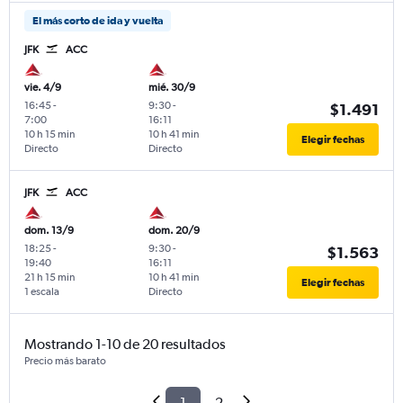
El más corto de ida y vuelta
JFK
ACC
vie. 4/9
mié. 30/9
16:45
-
9:30
-
$1.491
7:00
16:11
10 h 15 min
10 h 41 min
Elegir fechas
Directo
Directo
JFK
ACC
dom. 13/9
dom. 20/9
18:25
-
9:30
-
$1.563
19:40
16:11
21 h 15 min
10 h 41 min
Elegir fechas
1 escala
Directo
Mostrando 1-10 de 20 resultados
Precio más barato
1
2