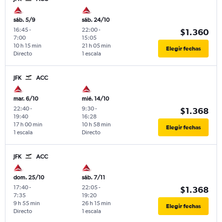
sáb. 5/9
sáb. 24/10
16:45
-
22:00
-
$1.360
7:00
15:05
10 h 15 min
21 h 05 min
Elegir fechas
Directo
1 escala
JFK
ACC
mar. 6/10
mié. 14/10
22:40
-
9:30
-
$1.368
19:40
16:28
17 h 00 min
10 h 58 min
Elegir fechas
1 escala
Directo
JFK
ACC
dom. 25/10
sáb. 7/11
17:40
-
22:05
-
$1.368
7:35
19:20
9 h 55 min
26 h 15 min
Elegir fechas
Directo
1 escala