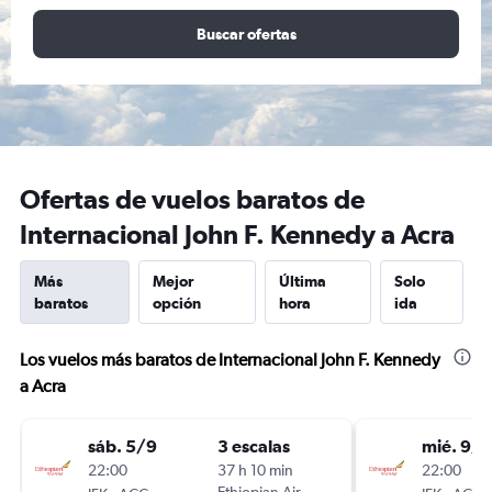
Buscar ofertas
Ofertas de vuelos baratos de
Internacional John F. Kennedy a Acra
Más
Mejor
Última
Solo
baratos
opción
hora
ida
Los vuelos más baratos de Internacional John F. Kennedy
a Acra
sáb. 5/9
3 escalas
mié. 9/9
22:00
37 h 10 min
22:00