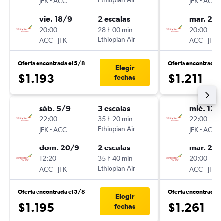
-
Ethiopian Air
-
JFK
ACC
JFK
ACC
vie. 18/9
2 escalas
mar. 22
20:00
28 h 00 min
20:00
-
Ethiopian Air
-
ACC
JFK
ACC
JFK
Oferta encontrada el 5/8
Oferta encontrada 
Elegir
$1.193
$1.211
fechas
sáb. 5/9
3 escalas
mié. 12/
22:00
35 h 20 min
22:00
-
Ethiopian Air
-
JFK
ACC
JFK
ACC
dom. 20/9
2 escalas
mar. 25
12:20
35 h 40 min
20:00
-
Ethiopian Air
-
ACC
JFK
ACC
JFK
Oferta encontrada el 5/8
Oferta encontrada 
Elegir
$1.195
$1.261
fechas