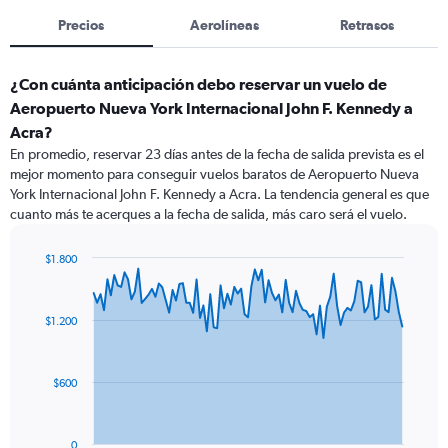
Precios
Aerolíneas
Retrasos
¿Con cuánta anticipación debo reservar un vuelo de
Aeropuerto Nueva York Internacional John F. Kennedy a
Acra?
En promedio, reservar 23 días antes de la fecha de salida prevista es el
mejor momento para conseguir vuelos baratos de Aeropuerto Nueva
York Internacional John F. Kennedy a Acra. La tendencia general es que
cuanto más te acerques a la fecha de salida, más caro será el vuelo.
$1.800
Chart
Chart
graphic.
with
91
$1.200
data
points.
The
$600
chart
has
1
0