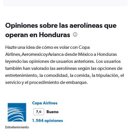
displaying
chart
categories.
Range:
6
Opiniones sobre las aerolíneas que
categories.
The
operan en Honduras
chart
has
Hazte una idea de cómo es volar con Copa
1
Y
Airlines,AeromexicoyAvianca desde México a Honduras
axis
leyendo las opiniones de usuarios anteriores. Los usuarios
displaying
también han valorado las aerolíneas según las opciones de
Number
entretenimiento, la comodidad, la comida, la tripulación, el
of
flights.
servicio y el procedimiento de embarque.
Range:
0
to
Copa Airlines
6.
Bueno
7,6
1.564 opiniones
Entretenimiento