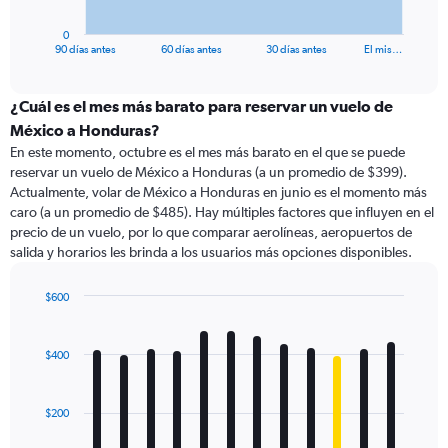
has
1
0
X
End
90 días antes
60 días antes
30 días antes
El mis…
of
axis
interactive
displaying
chart
categories.
¿Cuál es el mes más barato para reservar un vuelo de
Range:
México a Honduras?
91
En este momento, octubre es el mes más barato en el que se puede
categories.
reservar un vuelo de México a Honduras (a un promedio de $399).
The
Actualmente, volar de México a Honduras en junio es el momento más
chart
caro (a un promedio de $485). Hay múltiples factores que influyen en el
has
precio de un vuelo, por lo que comparar aerolíneas, aeropuertos de
1
salida y horarios les brinda a los usuarios más opciones disponibles.
Y
axis
displaying
$600
values.
Bar
Chart
Range:
graphic.
chart
with
0
$400
12
to
bars.
900.
$200
The
chart