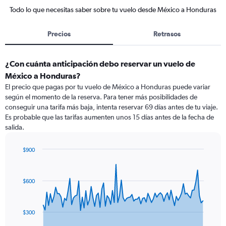
Todo lo que necesitas saber sobre tu vuelo desde México a Honduras
Precios
Retrasos
¿Con cuánta anticipación debo reservar un vuelo de
México a Honduras?
El precio que pagas por tu vuelo de México a Honduras puede variar
según el momento de la reserva. Para tener más posibilidades de
conseguir una tarifa más baja, intenta reservar 69 días antes de tu viaje.
Es probable que las tarifas aumenten unos 15 días antes de la fecha de
salida.
$900
Chart
Chart
graphic.
with
91
$600
data
points.
The
$300
chart