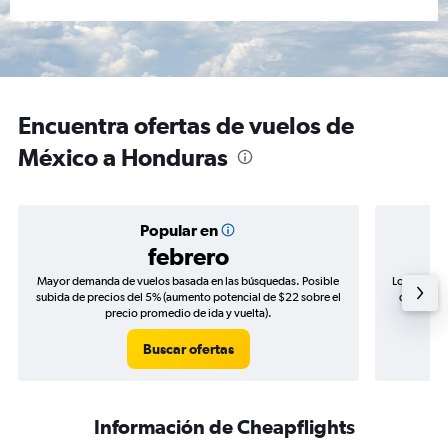
Encuentra ofertas de vuelos de
México a Honduras
Popular en
febrero
Mayor demanda de vuelos basada en las búsquedas. Posible
Los precio
subida de precios del 5% (aumento potencial de $22 sobre el
de precio
precio promedio de ida y vuelta).
Buscar ofertas
Información de Cheapflights