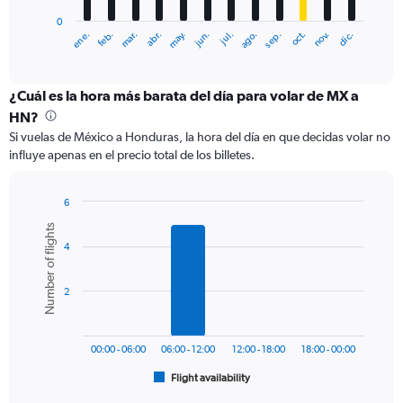
has
0
1
ene.
abr.
jul.
oct.
mar.
jun.
sep.
dic.
feb.
may.
ago.
nov.
X
End
of
axis
interactive
displaying
chart
categories.
¿Cuál es la hora más barata del día para volar de MX a
Range:
HN?
12
Si vuelas de México a Honduras, la hora del día en que decidas volar no
categories.
influye apenas en el precio total de los billetes.
The
chart
has
6
1
Bar
Chart
Number of flights
Y
graphic.
chart
axis
4
with
6
displaying
bars.
values.
2
Range:
The
0
chart
to
has
600.
00:00 - 06:00
06:00 - 12:00
12:00 - 18:00
18:00 - 00:00
1
Flight availability
X
End
of
axis
interactive