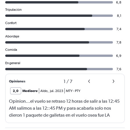
6,8
Tripulación
8,1
Confort
7,4
Abordaje
7,8
Comida
6,9
En general
7,6
1
/
7
Opiniones
2,0
Mediocre
Aldo
,
jul. 2023
MTY
-
PTY
Opinion...el vuelo se retraso 12 horas de salir a las 12:45
AM salimos a las 12::45 PM y para acabarla solo nos
dieron 1 paquete de galletas en el vuelo osea fue LA
PEOR EXPERIENCIA QUE E TENIDO EN COPA Y LOS
TENIA MUY EN ALTO QUE DESGRACIA.