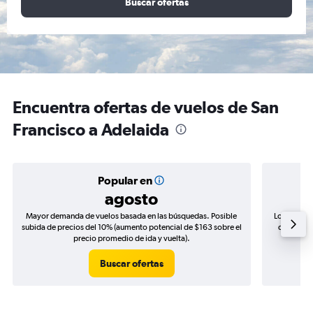
Buscar ofertas
Encuentra ofertas de vuelos de San
Francisco a Adelaida
Popular en
agosto
Mayor demanda de vuelos basada en las búsquedas. Posible
Los precio
subida de precios del 10% (aumento potencial de $163 sobre el
de precios
precio promedio de ida y vuelta).
Buscar ofertas