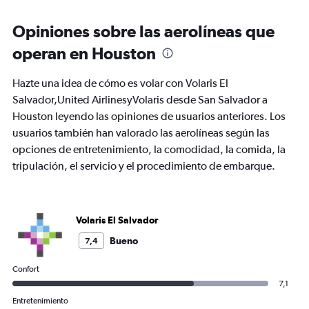
displaying
Todos
Opiniones sobre las aerolíneas que
los
operan en Houston
horarios
son
de
Hazte una idea de cómo es volar con Volaris El
salida.
Salvador,United AirlinesyVolaris desde San Salvador a
Range:
Houston leyendo las opiniones de usuarios anteriores. Los
7
categories.
usuarios también han valorado las aerolíneas según las
The
opciones de entretenimiento, la comodidad, la comida, la
chart
tripulación, el servicio y el procedimiento de embarque.
has
1
Y
axis
Volaris El Salvador
displaying
values.
Bueno
7,4
Range:
0
Confort
to
7,1
900.
Entretenimiento