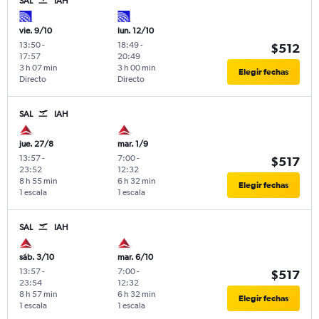
SAL
IAH
vie. 9/10
lun. 12/10
13:50
-
18:49
-
$512
17:57
20:49
3 h 07 min
3 h 00 min
Elegir fechas
Directo
Directo
SAL
IAH
jue. 27/8
mar. 1/9
13:57
-
7:00
-
$517
23:52
12:32
8 h 55 min
6 h 32 min
Elegir fechas
1 escala
1 escala
SAL
IAH
sáb. 3/10
mar. 6/10
13:57
-
7:00
-
$517
23:54
12:32
8 h 57 min
6 h 32 min
Elegir fechas
1 escala
1 escala