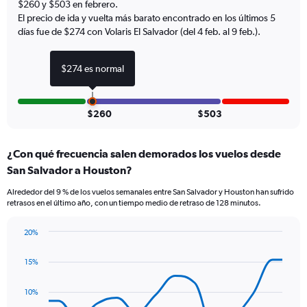
Y
$260 y $503 en febrero.
axes
El precio de ida y vuelta más barato encontrado en los últimos 5
displaying
días fue de $274 con Volaris El Salvador (del 4 feb. al 9 feb.).
Avg.
Price
$274 es normal
and
Number
of
flights.
$260
$503
¿Con qué frecuencia salen demorados los vuelos desde
San Salvador a Houston?
Alrededor del 9 % de los vuelos semanales entre San Salvador y Houston han sufrido
retrasos en el último año, con un tiempo medio de retraso de 128 minutos.
20%
Line
Chart
graphic.
chart
15%
with
14
data
10%
points.