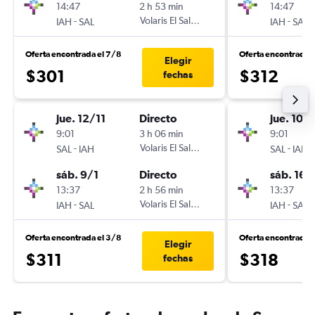
14:47
2 h 53 min
14:47
-
Volaris El Salvador
-
IAH
SAL
IAH
SAL
Oferta encontrada el 7/8
Oferta encontrada 
Elegir
$301
$312
fechas
jue. 12/11
Directo
jue. 10/
9:01
3 h 06 min
9:01
-
Volaris El Salvador
-
SAL
IAH
SAL
IAH
sáb. 9/1
Directo
sáb. 16/
13:37
2 h 56 min
13:37
-
Volaris El Salvador
-
IAH
SAL
IAH
SAL
Oferta encontrada el 3/8
Oferta encontrada 
Elegir
$311
$318
fechas