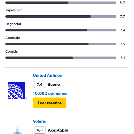
5,7
Tripulación
7,7
En general
7,4
Abordaje
7,5
Comida
6,1
United Airlines
Bueno
7,4
10.082 opiniones
Leer reseñas
Volaris
Aceptable
6,6