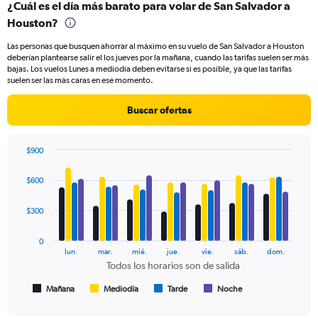
¿Cuál es el día más barato para volar de San Salvador a
Range:
Houston?
91
categories.
Las personas que busquen ahorrar al máximo en su vuelo de San Salvador a Houston
The
deberían plantearse salir el los jueves por la mañana, cuando las tarifas suelen ser más
chart
bajas. Los vuelos Lunes a mediodía deben evitarse si es posible, ya que las tarifas
has
suelen ser las más caras en ese momento.
1
Y
Buscar ofertas
axis
displaying
values.
$900
Range:
Bar
Chart
0
graphic.
chart
$600
to
with
450.
4
data
$300
series.
0
The
lun.
mar.
mié.
jue.
vie.
sáb.
dom.
chart
Todos los horarios son de salida
has
1
Mañana
Mediodía
Tarde
Noche
End
of
X
interactive
axis
chart