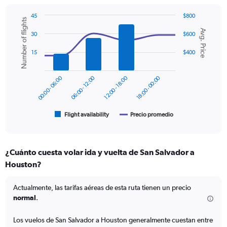
has
1
45
$800
Y
Number of flights
Combination
Chart
axis
Avg. Price
graphic.
chart
30
$600
displaying
with
values.
2
15
$400
Range:
data
series.
0
to
00:00 - 06:00
06:00 - 12:00
12:00 - 18:00
18:00 - 00:00
The
600.
chart
has
1
Flight availability
Precio promedio
End
of
X
interactive
axis
chart
displaying
¿Cuánto cuesta volar ida y vuelta de San Salvador a
categories.
Range:
Houston?
6
categories.
Actualmente, las tarifas aéreas de esta ruta tienen un precio
The
normal
.
chart
has
Los vuelos de San Salvador a Houston generalmente cuestan entre
2