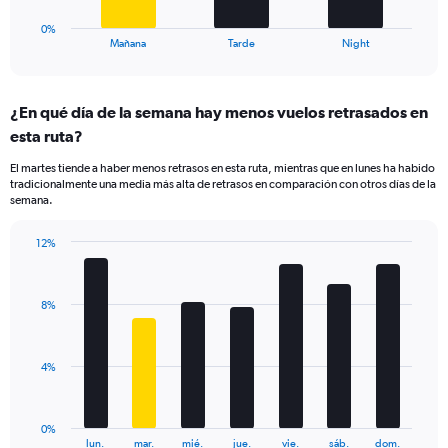
20.
has
1
0%
X
End
Mañana
Tarde
Night
of
axis
interactive
displaying
chart
categories.
¿En qué día de la semana hay menos vuelos retrasados en
Range:
esta ruta?
3
categories.
El martes tiende a haber menos retrasos en esta ruta, mientras que en lunes ha habido
The
tradicionalmente una media más alta de retrasos en comparación con otros días de la
chart
semana.
has
1
12%
Y
Bar
Chart
axis
graphic.
chart
displaying
with
values.
8%
7
Range:
bars.
0
to
The
4%
12.
chart
has
1
0%
X
End
lun.
mar.
mié.
jue.
vie.
sáb.
dom.