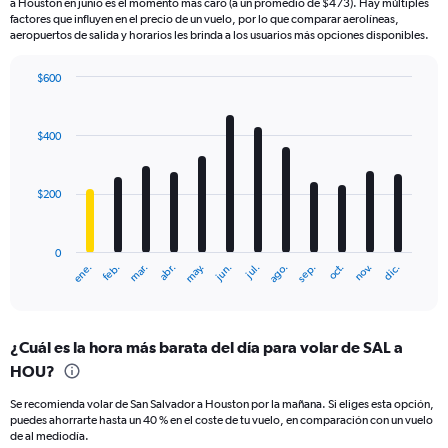
a Houston en junio es el momento más caro (a un promedio de $473). Hay múltiples
factores que influyen en el precio de un vuelo, por lo que comparar aerolíneas,
aeropuertos de salida y horarios les brinda a los usuarios más opciones disponibles.
$600
Bar
Chart
graphic.
chart
with
$400
12
bars.
$200
The
chart
has
0
1
ene.
feb.
mar.
abr.
may.
jun.
jul.
ago.
sep.
oct.
nov.
dic.
X
End
of
axis
interactive
displaying
chart
categories.
¿Cuál es la hora más barata del día para volar de SAL a
Range:
HOU?
12
categories.
Se recomienda volar de San Salvador a Houston por la mañana. Si eliges esta opción,
The
puedes ahorrarte hasta un 40 % en el coste de tu vuelo, en comparación con un vuelo
chart
de al mediodía.