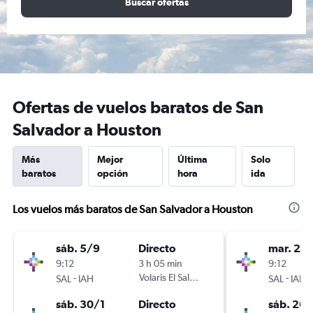
Buscar ofertas
Ofertas de vuelos baratos de San
Salvador a Houston
Más
Mejor
Última
Solo
baratos
opción
hora
ida
Los vuelos más baratos de San Salvador a Houston
sáb. 5/9
Directo
mar. 22
9:12
3 h 05 min
9:12
-
Volaris El Salvador
-
SAL
IAH
SAL
IAH
sáb. 30/1
Directo
sáb. 26