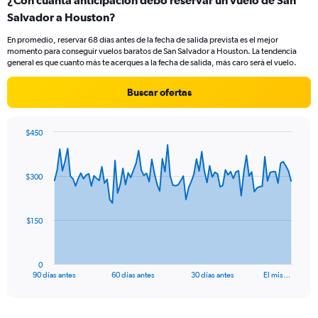
¿Con cuánta anticipación debo reservar un vuelo de San
Range:
Salvador a Houston?
2
categories.
En promedio, reservar 68 días antes de la fecha de salida prevista es el mejor
The
momento para conseguir vuelos baratos de San Salvador a Houston. La tendencia
chart
general es que cuanto más te acerques a la fecha de salida, más caro será el vuelo.
has
1
Buscar ofertas
Y
axis
displaying
$450
values.
Chart
Chart
Range:
graphic.
with
0
91
$300
to
data
points.
12.
The
$150
chart
has
1
0
X
End
90 días antes
60 días antes
30 días antes
El mis…
of
axis
interactive
displaying
chart
categories.