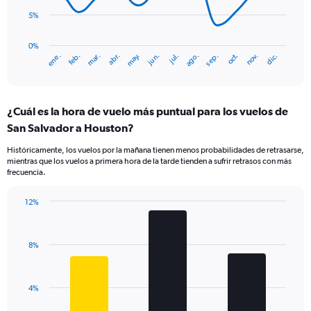
5%
The
chart
has
0%
ene.
abr.
jul.
oct.
mar.
jun.
sep.
dic.
feb.
may.
ago.
nov.
1
End
of
X
interactive
axis
chart
displaying
¿Cuál es la hora de vuelo más puntual para los vuelos de
categories.
Range:
San Salvador a Houston?
14
Históricamente, los vuelos por la mañana tienen menos probabilidades de retrasarse,
categories.
mientras que los vuelos a primera hora de la tarde tienden a sufrir retrasos con más
The
frecuencia.
chart
has
12%
1
Bar
Chart
Y
graphic.
chart
axis
with
displaying
8%
3
values.
bars.
Range:
0
The
4%
to
chart