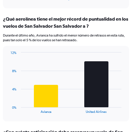
of
axis
interactive
displaying
chart
categories.
¿Qué aerolínea tiene el mejor récord de puntualidad en los
Range:
vuelos de San Salvador San Salvador a ?
7
categories.
Durante el último año, Avianca ha sufrido el menor número de retrasos en esta ruta,
The
pues tan solo el 5 % de los vuelos se han retrasado.
chart
has
12%
1
Bar
Chart
Y
graphic.
chart
axis
with
displaying
8%
2
values.
bars.
Range:
0
The
4%
to
chart
12.
has
1
0%
X
End
Avianca
United Airlines
of
axis
interactive
displaying
chart
categories.