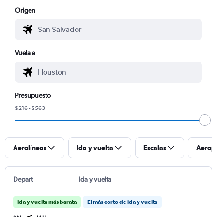
Origen
Vuela a
Presupuesto
$216 - $563
Aerolíneas
Ida y vuelta
Escalas
Aerop
Depart
Ida y vuelta
Ida y vuelta más barata
El más corto de ida y vuelta