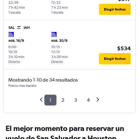
22:39
12:32
7 h 42 min
7 h 23 min
Elegir fechas
1 escala
1 escala
SAL
IAH
mié. 16/9
mié. 30/9
6:00
-
10:15
-
$534
10:10
12:15
3 h 10 min
3 h 00 min
Elegir fechas
Directo
Directo
Mostrando 1-10 de 34 resultados
Precio más barato
1
2
3
4
El mejor momento para reservar un
vuelo de San Salvador a Houston