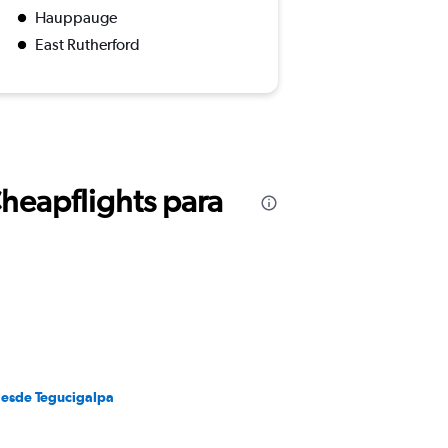
Hauppauge
East Rutherford
Cheapflights para
desde Tegucigalpa