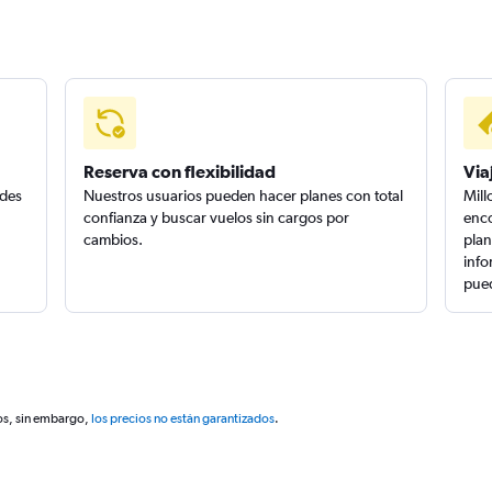
Reserva con flexibilidad
Via
edes
Nuestros usuarios pueden hacer planes con total
Mill
confianza y buscar vuelos sin cargos por
enco
cambios.
plan
info
pued
os, sin embargo,
los precios no están garantizados
.