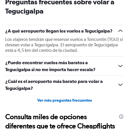
Preguntas frecuentes sobre volar a
14
categories.
Tegucigalpa
The
chart
has
1
¿A qué aeropuerto llegan los vuelos a Tegucigalpa?
Y
Los viajeros tendrán que reservar vuelos a Toncontin (TGU) si
axis
desean volar a Tegucigalpa. El aeropuerto de Tegucigalpa
displaying
está a 4,5 km del centro de la ciudad.
values.
Range:
18
¿Puedo encontrar vuelos más baratos a
to
Tegucigalpa si no me importa hacer escala?
26.
¿Cuál es el aeropuerto más barato para volar a
Tegucigalpa?
Ver más preguntas frecuentes
Consulta miles de opciones
diferentes que te ofrece Cheapflights