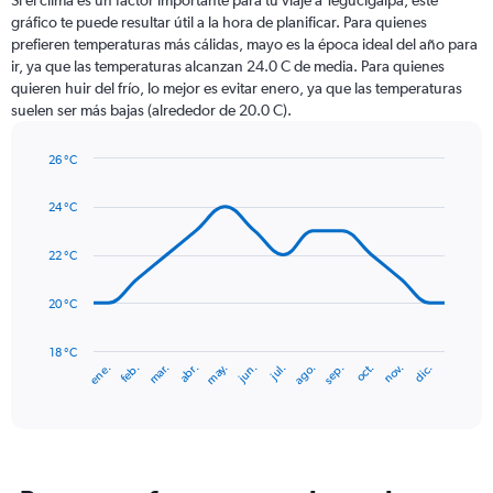
Si el clima es un factor importante para tu viaje a Tegucigalpa, este
12
gráfico te puede resultar útil a la hora de planificar. Para quienes
categories.
prefieren temperaturas más cálidas, mayo es la época ideal del año para
The
ir, ya que las temperaturas alcanzan 24.0 C de media. Para quienes
chart
quieren huir del frío, lo mejor es evitar enero, ya que las temperaturas
has
suelen ser más bajas (alrededor de 20.0 C).
1
Y
axis
26 °C
Line
displaying
Chart
graphic.
chart
values.
24 °C
with
Range:
14
0
data
22 °C
to
points.
240.
20 °C
The
chart
has
18 °C
mar.
jun.
sep.
dic.
ene.
abr.
jul.
oct.
feb.
may.
ago.
nov.
1
End
of
X
interactive
axis
chart
displaying
categories.
Range: