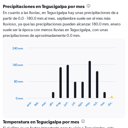
Precipitaciones en Tegucigalpa por mes
En cuanto a las lluvias, en Tegucigalpa hay unas precipitaciones de a
partir de 0.0 - 180.0 mm al mes. septiembre suele ser el mes más
lluvioso, ya que las precipitaciones pueden alcanzar 180.0 mm. enero
suele ser la época con menos lluvias en Tegucigalpa, con unas
precipitaciones de aproximadamente 0.0 mm.
240 mm
Bar
Chart
graphic.
chart
with
160 mm
12
bars.
80 mm
The
chart
has
0 mm
1
ene.
abr.
jul.
oct.
mar.
jun.
sep.
dic.
feb.
may.
ago.
nov.
X
End
of
axis
interactive
displaying
chart
categories.
Temperatura en Tegucigalpa por mes
Range: