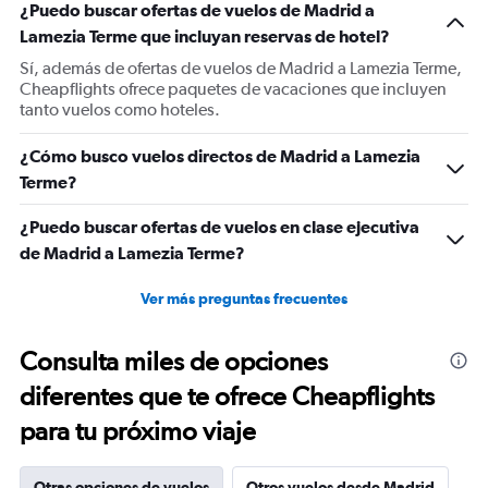
¿Puedo buscar ofertas de vuelos de Madrid a
Y
Lamezia Terme que incluyan reservas de hotel?
axis
displaying
Sí, además de ofertas de vuelos de Madrid a Lamezia Terme,
Number
Cheapflights ofrece paquetes de vacaciones que incluyen
of
tanto vuelos como hoteles.
flights.
Range:
¿Cómo busco vuelos directos de Madrid a Lamezia
0
Terme?
to
1.2.
¿Puedo buscar ofertas de vuelos en clase ejecutiva
de Madrid a Lamezia Terme?
Ver más preguntas frecuentes
Consulta miles de opciones
diferentes que te ofrece Cheapflights
para tu próximo viaje
Otras opciones de vuelos
Otros vuelos desde Madrid