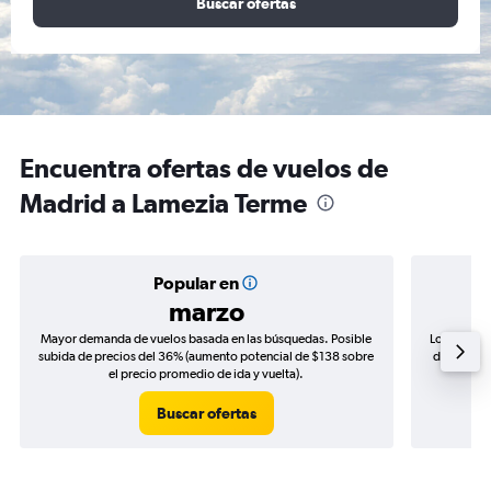
Buscar ofertas
Encuentra ofertas de vuelos de
Madrid a Lamezia Terme
Popular en
marzo
Mayor demanda de vuelos basada en las búsquedas. Posible
Los precio
subida de precios del 36% (aumento potencial de $138 sobre
de precios
el precio promedio de ida y vuelta).
Buscar ofertas