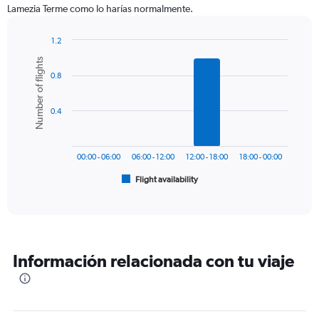
The
Lamezia Terme como lo harías normalmente.
chart
has
1
1.2
Y
Bar
Chart
Number of flights
graphic.
chart
axis
0.8
with
displaying
6
values.
bars.
Range:
0.4
0
The
to
chart
750.
has
00:00 - 06:00
06:00 - 12:00
12:00 - 18:00
18:00 - 00:00
1
Flight availability
X
End
of
axis
interactive
displaying
chart
categories.
Range:
6
Información relacionada con tu viaje
categories.
The
chart
has
1