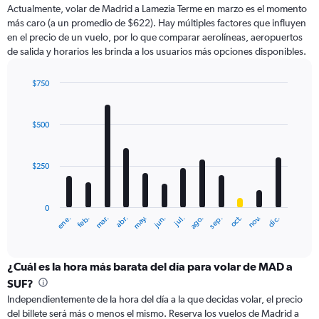
Actualmente, volar de Madrid a Lamezia Terme en marzo es el momento
más caro (a un promedio de $622). Hay múltiples factores que influyen
en el precio de un vuelo, por lo que comparar aerolíneas, aeropuertos
de salida y horarios les brinda a los usuarios más opciones disponibles.
$750
Bar
Chart
graphic.
chart
with
$500
12
bars.
$250
The
chart
has
0
1
ene.
abr.
jul.
oct.
mar.
jun.
sep.
dic.
feb.
may.
ago.
nov.
X
End
of
axis
interactive
displaying
chart
categories.
¿Cuál es la hora más barata del día para volar de MAD a
Range:
SUF?
12
Independientemente de la hora del día a la que decidas volar, el precio
categories.
del billete será más o menos el mismo. Reserva los vuelos de Madrid a