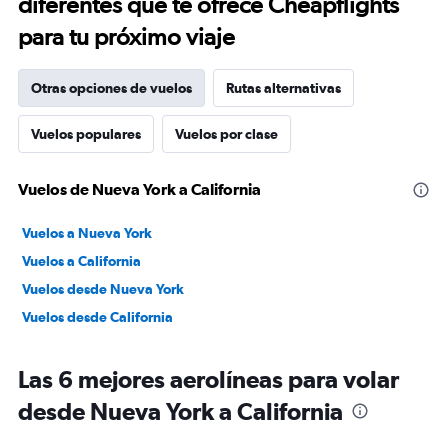
diferentes que te ofrece Cheapflights
para tu próximo viaje
Otras opciones de vuelos
Rutas alternativas
Vuelos populares
Vuelos por clase
Vuelos de Nueva York a California
Vuelos a Nueva York
Vuelos a California
Vuelos desde Nueva York
Vuelos desde California
Las 6 mejores aerolíneas para volar
desde Nueva York a California