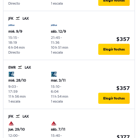
Elegir fechas
Directo
1 escala
JFK
LAX
mié. 9/9
sáb. 12/9
15:15
-
21:45
-
$357
18:19
11:36
6 h 04 min
10 h 51 min
Elegir fechas
Directo
1 escala
EWR
LAX
mié. 28/10
mar. 3/11
9:03
-
15:10
-
$357
17:59
6:04
11 h 56 min
11 h 54 min
Elegir fechas
1 escala
1 escala
JFK
LAX
jue. 29/10
sáb. 7/11
12:00
-
15:40
-
$377