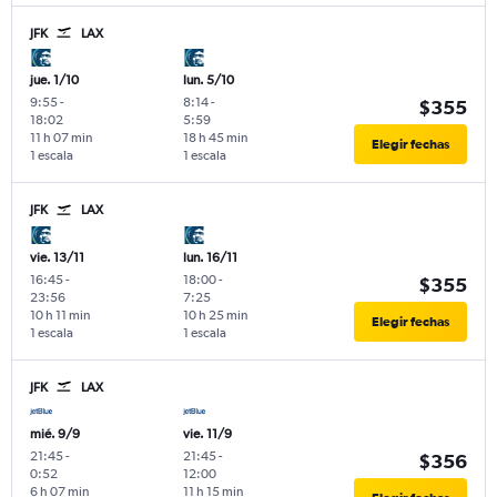
JFK
LAX
jue. 1/10
lun. 5/10
9:55
-
8:14
-
$355
18:02
5:59
11 h 07 min
18 h 45 min
Elegir fechas
1 escala
1 escala
JFK
LAX
vie. 13/11
lun. 16/11
16:45
-
18:00
-
$355
23:56
7:25
10 h 11 min
10 h 25 min
Elegir fechas
1 escala
1 escala
JFK
LAX
mié. 9/9
vie. 11/9
21:45
-
21:45
-
$356
0:52
12:00
6 h 07 min
11 h 15 min