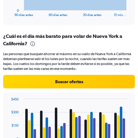
has
1
0
X
End
90 días antes
60 días antes
30 días antes
El mis…
of
axis
interactive
displaying
chart
categories.
¿Cuál es el día más barato para volar de Nueva York a
Range:
California?
91
categories.
Las personas que busquen ahorrar al máximo en su vuelo de Nueva York a California
The
deberían plantearse salir el los lunes por la noche, cuando las tarifas suelen ser más
chart
bajas. Los vuelos los domingos por la tarde deben evitarse si es posible, ya que las
has
tarifas suelen ser las más caras en ese momento.
1
Y
Buscar ofertas
axis
displaying
values.
$450
Range:
Bar
Chart
0
graphic.
chart
$300
to
with
750.
4
data
$150
series.