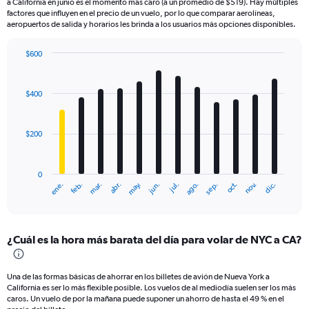
a California en junio es el momento más caro (a un promedio de $519). Hay múltiples
factores que influyen en el precio de un vuelo, por lo que comparar aerolíneas,
aeropuertos de salida y horarios les brinda a los usuarios más opciones disponibles.
$600
Bar
Chart
graphic.
chart
with
$400
12
bars.
$200
The
chart
has
0
1
ene.
feb.
mar.
abr.
may.
jun.
jul.
ago.
sep.
oct.
nov.
dic.
X
End
of
axis
interactive
displaying
chart
categories.
¿Cuál es la hora más barata del día para volar de NYC a CA?
Range:
12
categories.
Una de las formas básicas de ahorrar en los billetes de avión de Nueva York a
The
California es ser lo más flexible posible. Los vuelos de al mediodía suelen ser los más
chart
caros. Un vuelo de por la mañana puede suponer un ahorro de hasta el 49 % en el