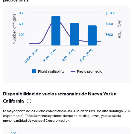
has
precio del billete.
1
Y
900
$1.000
Number of flights
axis
Combination
Chart
displaying
Avg. Price
graphic.
chart
600
$800
values.
with
2
Range:
300
$600
data
0
series.
to
00:00 - 06:00
06:00 - 12:00
12:00 - 18:00
18:00 - 00:00
600.
The
chart
has
1
Flight availability
Precio promedio
End
of
X
interactive
axis
chart
displaying
Disponibilidad de vuelos semanales de Nueva York a
categories.
Range:
California
6
La mayor parte de los vuelos con destino a USCA salen de NYC los días domingo (207
categories.
en promedio). Tendrás menos opciones de vuelos los días jueves, ya que sale la
The
menor cantidad de vuelos (62 en promedio).
chart
has
240