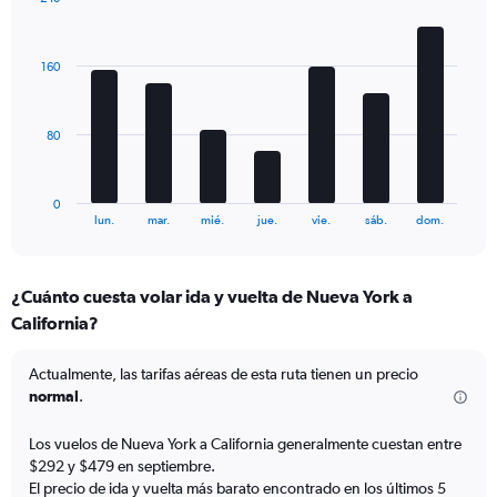
2
Bar
Y
Chart
graphic.
chart
axes
with
displaying
160
7
Avg.
bars.
Price
and
The
80
Number
chart
of
has
flights.
1
0
X
End
lun.
mar.
mié.
jue.
vie.
sáb.
dom.
of
axis
interactive
displaying
chart
categories.
¿Cuánto cuesta volar ida y vuelta de Nueva York a
Range:
California?
7
categories.
The
Actualmente, las tarifas aéreas de esta ruta tienen un precio
chart
normal
.
has
1
Los vuelos de Nueva York a California generalmente cuestan entre
Y
$292 y $479 en septiembre.
axis
El precio de ida y vuelta más barato encontrado en los últimos 5
displaying