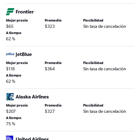
Frontier
Mejor precio
Promedio
Flexibilidad
$65
$323
Sin tasa de cancelación
A tiempo
62 %
JetBlue
Mejor precio
Promedio
Flexibilidad
$118
$364
Sin tasa de cancelación
A tiempo
62 %
Alaska Airlines
Mejor precio
Promedio
Flexibilidad
$207
$327
Sin tasa de cancelación
A tiempo
75 %
United Airlines