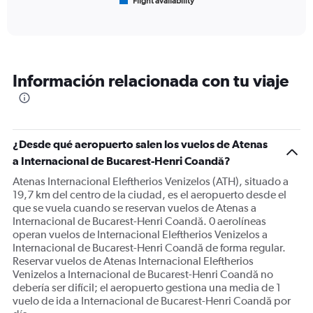
Flight availability
X
End
of
axis
interactive
displaying
chart
categories.
Range:
6
Información relacionada con tu viaje
categories.
The
chart
has
1
¿Desde qué aeropuerto salen los vuelos de Atenas
Y
a Internacional de Bucarest-Henri Coandă?
axis
displaying
Atenas Internacional Eleftherios Venizelos (ATH), situado a
Number
19,7 km del centro de la ciudad, es el aeropuerto desde el
of
que se vuela cuando se reservan vuelos de Atenas a
flights.
Internacional de Bucarest-Henri Coandă. 0 aerolíneas
Range:
operan vuelos de Internacional Eleftherios Venizelos a
0
Internacional de Bucarest-Henri Coandă de forma regular.
to
Reservar vuelos de Atenas Internacional Eleftherios
12.
Venizelos a Internacional de Bucarest-Henri Coandă no
debería ser difícil; el aeropuerto gestiona una media de 1
vuelo de ida a Internacional de Bucarest-Henri Coandă por