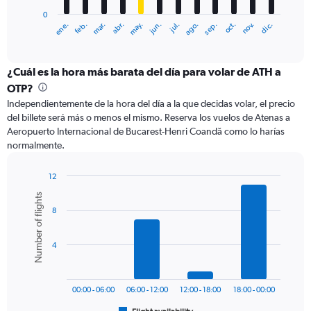
has
0
1
ene.
feb.
mar.
abr.
may.
jun.
jul.
ago.
sep.
oct.
nov.
dic.
X
End
of
axis
interactive
displaying
chart
categories.
¿Cuál es la hora más barata del día para volar de ATH a
Range:
OTP?
12
Independientemente de la hora del día a la que decidas volar, el precio
categories.
del billete será más o menos el mismo. Reserva los vuelos de Atenas a
The
Aeropuerto Internacional de Bucarest-Henri Coandă como lo harías
chart
normalmente.
has
1
Y
12
axis
Bar
Chart
Number of flights
graphic.
chart
displaying
8
with
values.
6
Range:
bars.
0
4
to
The
240.
chart
has
00:00 - 06:00
06:00 - 12:00
12:00 - 18:00
18:00 - 00:00
1