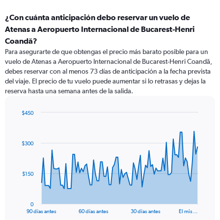
¿Con cuánta anticipación debo reservar un vuelo de
Atenas a Aeropuerto Internacional de Bucarest-Henri
Coandă?
Para asegurarte de que obtengas el precio más barato posible para un
vuelo de Atenas a Aeropuerto Internacional de Bucarest-Henri Coandă,
debes reservar con al menos 73 días de anticipación a la fecha prevista
del viaje. El precio de tu vuelo puede aumentar si lo retrasas y dejas la
reserva hasta una semana antes de la salida.
$450
Chart
Chart
graphic.
with
91
$300
data
points.
The
$150
chart
has
1
0
X
End
90 días antes
60 días antes
30 días antes
El mis…
of
axis