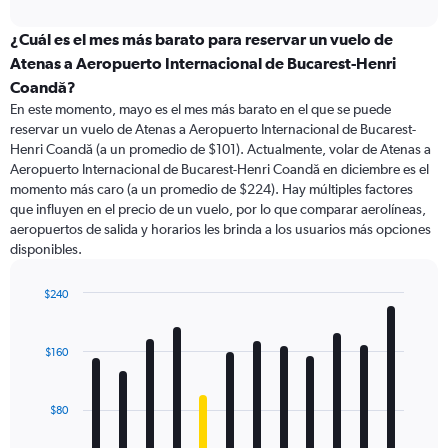
interactive
displaying
chart
categories.
¿Cuál es el mes más barato para reservar un vuelo de
Range:
Atenas a Aeropuerto Internacional de Bucarest-Henri
91
Coandă?
categories.
En este momento, mayo es el mes más barato en el que se puede
The
reservar un vuelo de Atenas a Aeropuerto Internacional de Bucarest-
chart
Henri Coandă (a un promedio de $101). Actualmente, volar de Atenas a
has
Aeropuerto Internacional de Bucarest-Henri Coandă en diciembre es el
1
Y
momento más caro (a un promedio de $224). Hay múltiples factores
axis
que influyen en el precio de un vuelo, por lo que comparar aerolíneas,
displaying
aeropuertos de salida y horarios les brinda a los usuarios más opciones
values.
disponibles.
Range:
0
$240
to
Bar
Chart
450.
graphic.
chart
with
$160
12
bars.
$80
The
chart