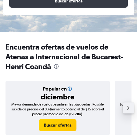
Buscar ofertas
Encuentra ofertas de vuelos de
Atenas a Internacional de Bucarest-
Henri Coandă
Popular en
diciembre
Mayor demanda de vuelos basada en las búsquedas. Posible
Los precio
subida de precios del 8% (aumento potencial de $15 sobre el
de precio
precio promedio de ida y vuelta).
Buscar ofertas