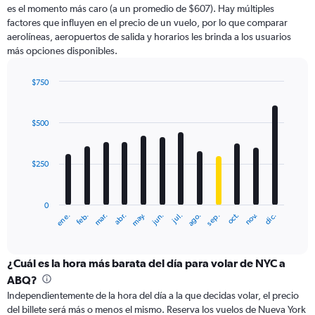
es el momento más caro (a un promedio de $607). Hay múltiples
has
factores que influyen en el precio de un vuelo, por lo que comparar
1
aerolíneas, aeropuertos de salida y horarios les brinda a los usuarios
Y
más opciones disponibles.
axis
displaying
values.
$750
Range:
Bar
Chart
0
graphic.
chart
with
to
$500
12
750.
bars.
$250
The
chart
has
0
1
ene.
abr.
jul.
oct.
mar.
jun.
sep.
dic.
feb.
may.
ago.
nov.
X
End
of
axis
interactive
displaying
chart
categories.
¿Cuál es la hora más barata del día para volar de NYC a
Range:
ABQ?
12
Independientemente de la hora del día a la que decidas volar, el precio
categories.
del billete será más o menos el mismo. Reserva los vuelos de Nueva York