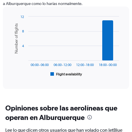
The
a Alburquerque como lo harías normalmente.
chart
has
1
12
Y
Bar
Chart
Number of flights
graphic.
chart
axis
8
with
displaying
6
values.
bars.
Range:
4
0
The
to
chart
750.
has
00:00 - 06:00
06:00 - 12:00
12:00 - 18:00
18:00 - 00:00
1
Flight availability
X
End
of
axis
interactive
displaying
chart
categories.
Range:
6
Opiniones sobre las aerolíneas que
categories.
The
operan en Alburquerque
chart
has
Lee lo que dicen otros usuarios que han volado con JetBlue
1