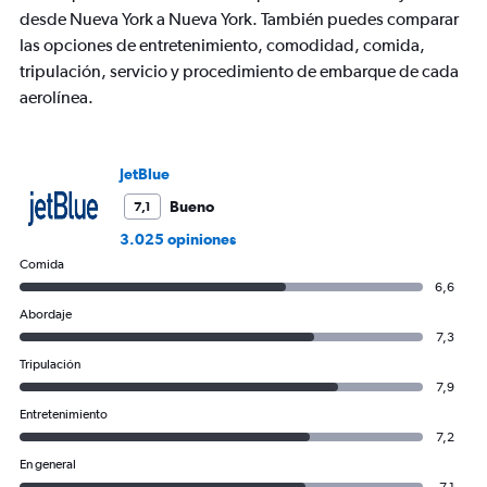
Y
desde Nueva York a Nueva York. También puedes comparar
axis
las opciones de entretenimiento, comodidad, comida,
displaying
tripulación, servicio y procedimiento de embarque de cada
Number
aerolínea.
of
flights.
Range:
0
JetBlue
to
12.
Bueno
7,1
3.025 opiniones
Comida
6,6
Abordaje
7,3
Tripulación
7,9
Entretenimiento
7,2
En general