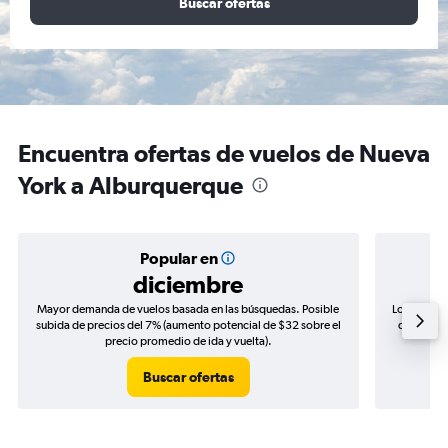
Buscar ofertas
Encuentra ofertas de vuelos de Nueva
York a Alburquerque
Popular en
diciembre
Mayor demanda de vuelos basada en las búsquedas. Posible
Los precio
subida de precios del 7% (aumento potencial de $32 sobre el
de precios
precio promedio de ida y vuelta).
Buscar ofertas