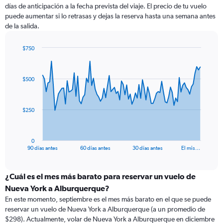
días de anticipación a la fecha prevista del viaje. El precio de tu vuelo
puede aumentar si lo retrasas y dejas la reserva hasta una semana antes
de la salida.
$750
Chart
Chart
graphic.
with
91
$500
data
points.
The
$250
chart
has
1
0
X
End
90 días antes
60 días antes
30 días antes
El mis…
of
axis
interactive
displaying
chart
categories.
¿Cuál es el mes más barato para reservar un vuelo de
Range:
Nueva York a Alburquerque?
91
En este momento, septiembre es el mes más barato en el que se puede
categories.
reservar un vuelo de Nueva York a Alburquerque (a un promedio de
The
$298). Actualmente, volar de Nueva York a Alburquerque en diciembre
chart