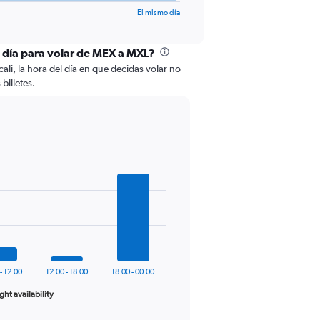
El mismo día
l día para volar de MEX a MXL?
li, la hora del día en que decidas volar no
billetes.
- 12:00
12:00 - 18:00
18:00 - 00:00
ight availability