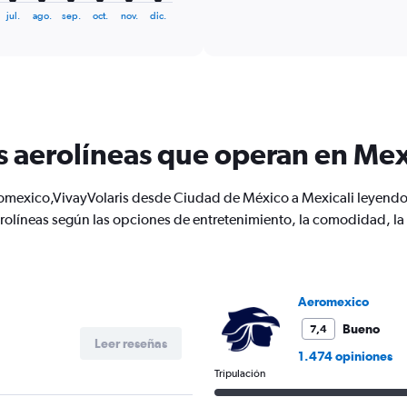
displaying
chart
jul.
ago.
sep.
oct.
nov.
dic.
categories.
Range:
6
categories.
The
chart
has
1
s aerolíneas que operan en Mex
Y
axis
displaying
omexico,VivayVolaris desde Ciudad de México a Mexicali leyendo l
Number
olíneas según las opciones de entretenimiento, la comodidad, la co
of
flights.
Range:
0
to
Aeromexico
45.
Bueno
7,4
Leer reseñas
1.474 opiniones
Tripulación