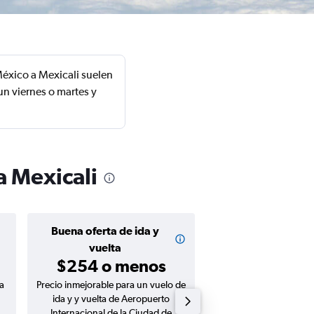
éxico a Mexicali suelen
un viernes o martes y
a Mexicali
Buena oferta de ida y
Buena oferta de
$147 o m
vuelta
$254 o menos
a
Precio inmejorable para un vuelo de
Precio inmejorable para
ida y y vuelta de Aeropuerto
ida de Aeropuerto Inte
Internacional de la Ciudad de
la Ciudad de México a