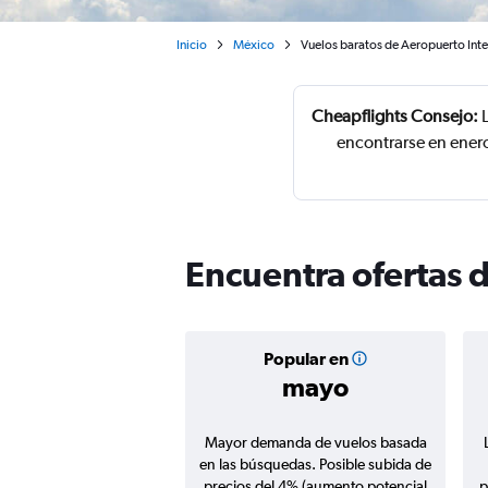
Inicio
México
Vuelos baratos de Aeropuerto Inte
Cheapflights Consejo:
L
encontrarse en enero
Encuentra ofertas 
Popular en
mayo
Mayor demanda de vuelos basada
en las búsquedas. Posible subida de
precios del 4% (aumento potencial
p