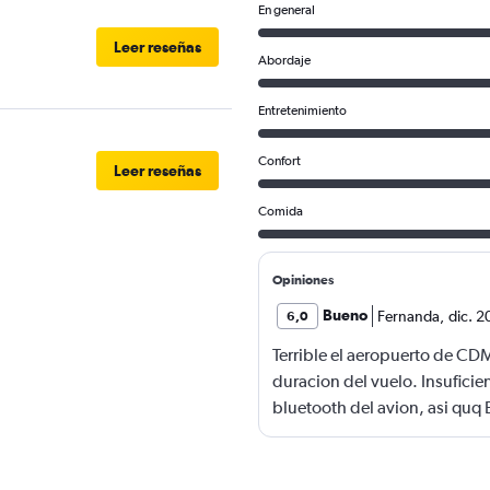
En general
Leer reseñas
Abordaje
Entretenimiento
Confort
Leer reseñas
Comida
Opiniones
Bueno
Fernanda
,
dic. 2
6,0
Terrible el aeropuerto de CD
duracion del vuelo. Insuficie
bluetooth del avion, asi quq E