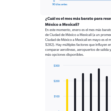
0
X
End
90 días antes
of
axis
interactive
displaying
chart
categories.
¿Cuál es el mes más barato para res
Range:
México a Mexicali?
91
En este momento, enero es el mes más barato
categories.
de Ciudad de México a Mexicali (a un promed
The
Ciudad de México a Mexicali en mayo es el
chart
$282). Hay múltiples factores que influyen en
has
comparar aerolíneas, aeropuertos de salida y 
1
más opciones disponibles.
Y
axis
displaying
$300
values.
Bar
Chart
Range:
graphic.
chart
with
0
$200
12
to
bars.
600.
The
$100
chart
has
1