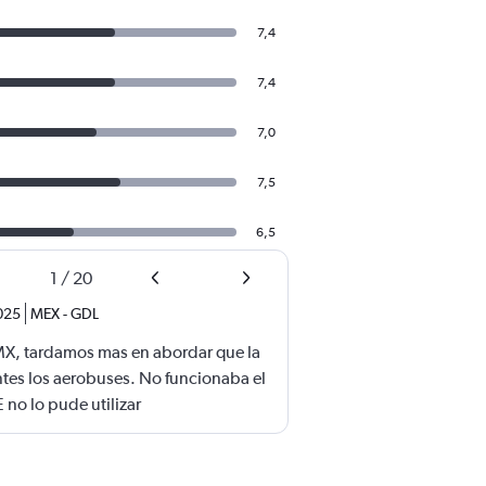
7,4
7,4
7,0
7,5
6,5
1
/
20
025
MEX
-
GDL
MX, tardamos mas en abordar que la
ntes los aerobuses. No funcionaba el
 no lo pude utilizar