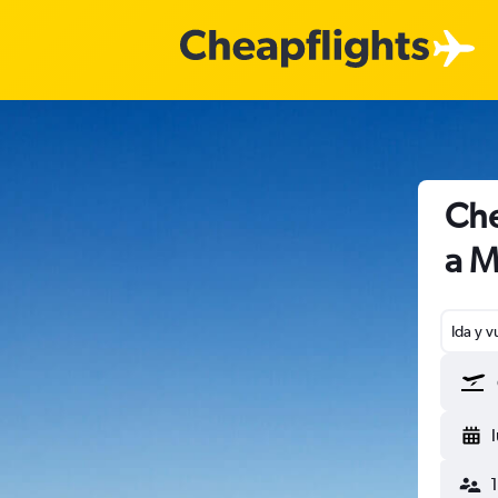
Che
a M
Ida y v