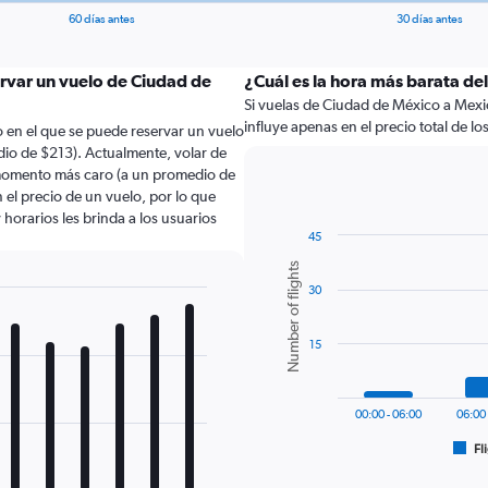
60 días antes
30 días antes
ervar un vuelo de Ciudad de
¿Cuál es la hora más barata de
Si vuelas de Ciudad de México a Mexica
influye apenas en el precio total de los 
 en el que se puede reservar un vuelo
io de $213). Actualmente, volar de
 momento más caro (a un promedio de
 el precio de un vuelo, por lo que
horarios les brinda a los usuarios
45
Bar
Chart
Number of flights
graphic.
chart
30
with
6
bars.
15
The
chart
has
00:00 - 06:00
06:00 
1
Fl
X
End
of
axis
interactive