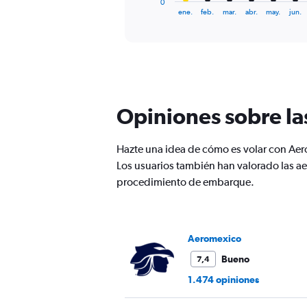
0
X
End
ene.
feb.
mar.
abr.
may.
jun.
of
axis
interactive
displaying
chart
categories.
Range:
12
categories.
The
Opiniones sobre la
chart
has
1
Hazte una idea de cómo es volar con Aer
Y
Los usuarios también han valorado las aer
axis
displaying
procedimiento de embarque.
values.
Range:
0
to
Aeromexico
300.
Bueno
7,4
1.474 opiniones