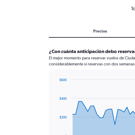
T
Precios
¿Con cuánta anticipación debo reserva
El mejor momento para reservar vuelos de Ciudad
considerablemente si reservas con dos semanas 
$600
Chart
Chart
graphic.
with
91
$400
data
points.
The
$200
chart
has
1