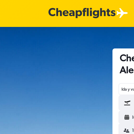
Che
Al
Ida y v