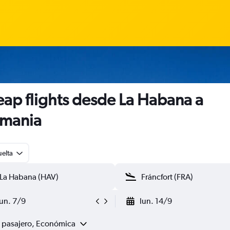
ap flights desde La Habana a
emania
uelta
lun. 7/9
lun. 14/9
1 pasajero, Económica