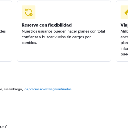
Reserva con flexibilidad
Via
edes
Nuestros usuarios pueden hacer planes con total
Mill
confianza y buscar vuelos sin cargos por
enco
cambios.
plan
info
pued
os, sin embargo,
los precios no están garantizados
.
tos?