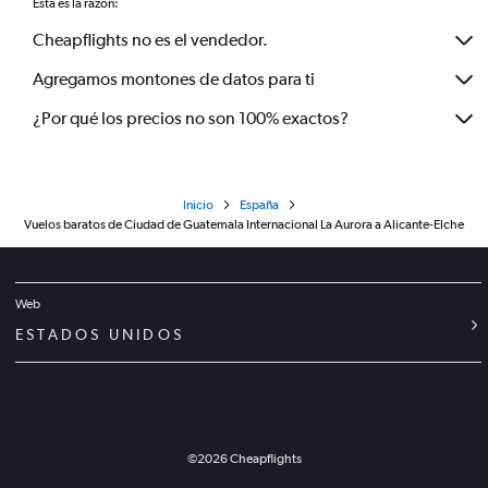
Esta es la razón:
Cheapflights no es el vendedor.
Agregamos montones de datos para ti
¿Por qué los precios no son 100% exactos?
Inicio
España
Vuelos baratos de Ciudad de Guatemala Internacional La Aurora a Alicante-Elche
Web
ESTADOS UNIDOS
©
2026
Cheapflights