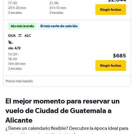
17:30
21:36
20 h 20 min
31 h 51 min
Elegir fechas
2 escalas
3 escalas
Ida más barata
El más corto de solo ida
GUA
ALC
vie. 4/9
13:20
-
$685
16:20
19 h 00 min
Elegir fechas
2 escalas
Precio más barato
El mejor momento para reservar un
vuelo de Ciudad de Guatemala a
Alicante
¿Tienes un calendario flexible? Descubre la época ideal para