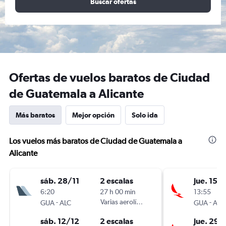
Buscar ofertas
Ofertas de vuelos baratos de Ciudad
de Guatemala a Alicante
Más baratos
Mejor opción
Solo ida
Los vuelos más baratos de Ciudad de Guatemala a
Alicante
sáb. 28/11
2 escalas
jue. 15/
6:20
27 h 00 min
13:55
-
Varias aerolíneas
-
GUA
ALC
GUA
ALC
sáb. 12/12
2 escalas
jue. 29/