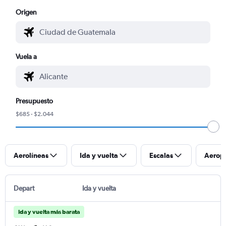
Origen
Vuela a
Presupuesto
$685 - $2.044
Aerolíneas
Ida y vuelta
Escalas
Aerop
Depart
Ida y vuelta
Ida y vuelta más barata