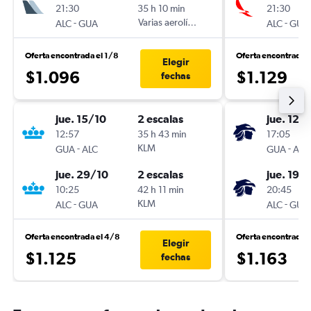
21:30
35 h 10 min
21:30
-
Varias aerolíneas
-
ALC
GUA
ALC
GUA
Oferta encontrada el 1/8
Oferta encontrada 
Elegir
$1.096
$1.129
fechas
jue. 15/10
2 escalas
jue. 12/1
12:57
35 h 43 min
17:05
-
KLM
-
GUA
ALC
GUA
ALC
jue. 29/10
2 escalas
jue. 19/1
10:25
42 h 11 min
20:45
-
KLM
-
ALC
GUA
ALC
GUA
Oferta encontrada el 4/8
Oferta encontrada 
Elegir
$1.125
$1.163
fechas