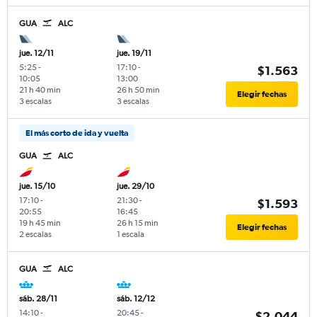
GUA
ALC
jue. 12/11
jue. 19/11
5:25
-
17:10
-
$1.563
10:05
13:00
21 h 40 min
26 h 50 min
Elegir fechas
3 escalas
3 escalas
El más corto de ida y vuelta
GUA
ALC
jue. 15/10
jue. 29/10
17:10
-
21:30
-
$1.593
20:55
16:45
19 h 45 min
26 h 15 min
Elegir fechas
2 escalas
1 escala
GUA
ALC
sáb. 28/11
sáb. 12/12
14:10
-
20:45
-
$2.044