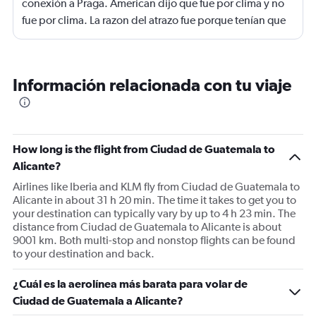
conexión a Praga. American dijo que fue por clima y no
fue por clima. La razon del atrazo fue porque tenían que
encender un motor y porque trnían una manguera
enfriendo la cabina. No nos dieron hotel y comida en
Madrid.
Información relacionada con tu viaje
How long is the flight from Ciudad de Guatemala to
Alicante?
Airlines like Iberia and KLM fly from Ciudad de Guatemala to
Alicante in about 31 h 20 min. The time it takes to get you to
your destination can typically vary by up to 4 h 23 min. The
distance from Ciudad de Guatemala to Alicante is about
9001 km. Both multi-stop and nonstop flights can be found
to your destination and back.
¿Cuál es la aerolínea más barata para volar de
Ciudad de Guatemala a Alicante?