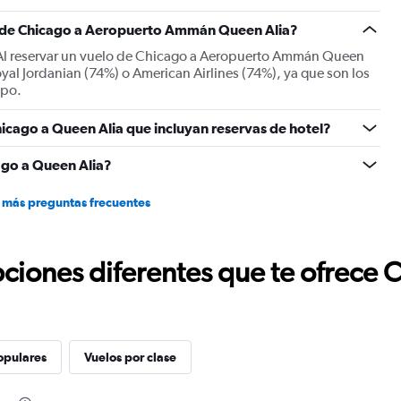
displaying
Number
es de Chicago a Aeropuerto Ammán Queen Alia?
of
e. Al reservar un vuelo de Chicago a Aeropuerto Ammán Queen
flights.
yal Jordanian (74%) o American Airlines (74%), ya que son los
Range:
mpo.
0
to
icago a Queen Alia que incluyan reservas de hotel?
24.
ago a Queen Alia?
 más preguntas frecuentes
ciones diferentes que te ofrece 
opulares
Vuelos por clase