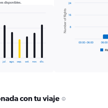
nes disponibles.
24
Bar
Chart
Number of flights
graphic.
chart
16
with
6
bars.
8
The
chart
has
00:00 - 06:00
06:00 
1
Fl
X
End
of
axis
interactive
displaying
chart
jul.
ago.
sep.
oct.
nov.
dic.
categories.
Range:
6
categories.
The
chart
has
nada con tu viaje
1
Y
axis