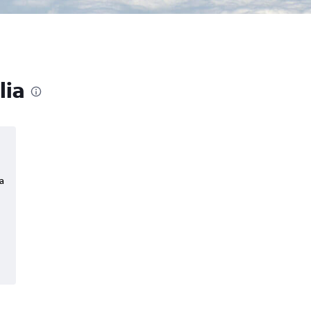
lia
a