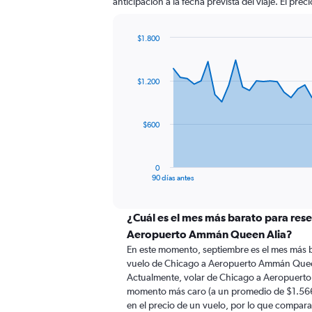
anticipación a la fecha prevista del viaje. El pre
$1.800
Chart
Chart
graphic.
with
91
$1.200
data
points.
The
$600
chart
has
1
0
X
End
90 días antes
of
axis
interactive
displaying
chart
categories.
¿Cuál es el mes más barato para rese
Range:
Aeropuerto Ammán Queen Alia?
91
En este momento, septiembre es el mes más b
categories.
vuelo de Chicago a Aeropuerto Ammán Queen
The
Actualmente, volar de Chicago a Aeropuerto
chart
momento más caro (a un promedio de $1.566)
has
en el precio de un vuelo, por lo que compara
1