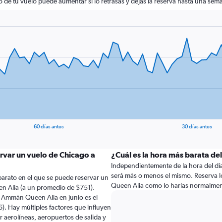
cio de tu vuelo puede aumentar si lo retrasas y dejas la reserva hasta una sema
60 días antes
30 días antes
rvar un vuelo de Chicago a
¿Cuál es la hora más barata de
Independientemente de la hora del día a
será más o menos el mismo. Reserva 
arato en el que se puede reservar un
Queen Alia como lo harías normalmen
 Alia (a un promedio de $751).
 Ammán Queen Alia en junio es el
. Hay múltiples factores que influyen
r aerolíneas, aeropuertos de salida y