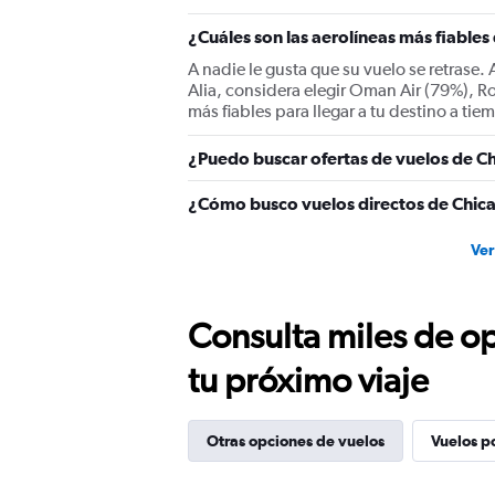
Y
¿Cuáles son las aerolíneas más fiabl
axis
displaying
A nadie le gusta que su vuelo se retras
values.
Alia, considera elegir Oman Air (79%), Ro
Range:
más fiables para llegar a tu destino a tie
0
to
¿Puedo buscar ofertas de vuelos de Ch
1800.
¿Cómo busco vuelos directos de Chic
Ver
Consulta miles de op
tu próximo viaje
Otras opciones de vuelos
Vuelos p