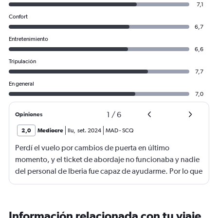
7,1
Confort
6,7
Entretenimiento
6,6
Tripulación
7,7
En general
7,0
1
/
6
Opiniones
2,0
Mediocre
Ilu
,
set. 2024
MAD
-
SCQ
Perdí el vuelo por cambios de puerta en último
momento, y el ticket de abordaje no funcionaba y nadie
del personal de Iberia fue capaz de ayudarme. Por lo que
tuvimos que pasar toda la noche en el aeropuerto.
Información relacionada con tu viaje