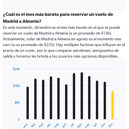
of
axis
interactive
displaying
chart
categories.
¿Cuál es el mes más barato para reservar un vuelo de
Range:
Madrid a Almería?
91
En este momento, diciembre es el mes más barato en el que se puede
categories.
reservar un vuelo de Madrid a Almería (a un promedio de $136).
The
Actualmente, volar de Madrid a Almería en agosto es el momento más
chart
caro (a un promedio de $225). Hay múltiples factores que influyen en el
has
precio de un vuelo, por lo que comparar aerolíneas, aeropuertos de
1
salida y horarios les brinda a los usuarios más opciones disponibles.
Y
axis
displaying
$240
values.
Bar
Chart
Range:
graphic.
chart
with
0
$160
12
to
bars.
900.
$80
The
chart
has
0
1
ene.
feb.
mar.
abr.
may.
jun.
jul.
ago.
sep.
oct.
nov.
dic.
X
End