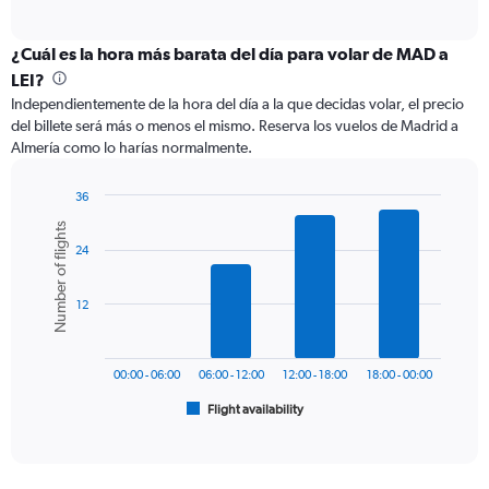
of
axis
interactive
displaying
chart
categories.
¿Cuál es la hora más barata del día para volar de MAD a
Range:
LEI?
12
Independientemente de la hora del día a la que decidas volar, el precio
categories.
del billete será más o menos el mismo. Reserva los vuelos de Madrid a
The
Almería como lo harías normalmente.
chart
has
1
36
Y
Bar
Chart
Number of flights
graphic.
chart
axis
24
with
displaying
6
values.
bars.
Range:
12
0
The
to
chart
240.
has
00:00 - 06:00
06:00 - 12:00
12:00 - 18:00
18:00 - 00:00
1
Flight availability
X
End
of
axis
interactive
displaying
chart
categories.