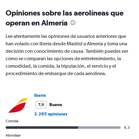
Range:
6
Opiniones sobre las aerolíneas que
categories.
The
operan en Almería
chart
has
Lee atentamente las opiniones de usuarios anteriores que
1
Y
han volado con Iberia desde Madrid a Almería y toma una
axis
decisión con conocimiento de causa. También puedes ver
displaying
cómo se comparan las opciones de entretenimiento, la
Number
comodidad, la comida, la tripulación, el servicio y el
of
flights.
procedimiento de embarque de cada aerolínea.
Range:
0
to
Iberia
36.
Bueno
7,0
3.265 opiniones
Comida
6,3
Abordaje