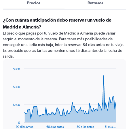
Precios
Retrasos
¿Con cuánta anticipación debo reservar un vuelo de
Madrid a Almería?
El precio que pagas por tu vuelo de Madrid a Almería puede variar
según el momento de la reserva. Para tener más posibilidades de
conseguir una tarifa más baja, intenta reservar 84 días antes de tu viaje.
Es probable que las tarifas aumenten unos 15 días antes de la fecha de
salida.
$900
Chart
Chart
graphic.
with
91
$600
data
points.
The
$300
chart
has
1
0
X
End
90 días antes
60 días antes
30 días antes
El mis…