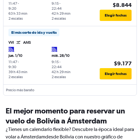
11:47
-
9:15
-
$8.844
9:20
22:44
63 h 33 min
42 h 29 min
Elegir fechas
2 escalas
2 escalas
El más corto de ida y vuelta
VVI
AMS
jue. 1/10
mié. 28/10
11:47
-
9:15
-
$9.177
9:30
22:44
39 h 43 min
42 h 29 min
Elegir fechas
2 escalas
2 escalas
Precio más barato
El mejor momento para reservar un
vuelo de Bolivia a Ámsterdam
¿Tienes un calendario flexible? Descubre la época ideal para
volar a Ámsterdamdesde Bolivia con nuestro gráfico de