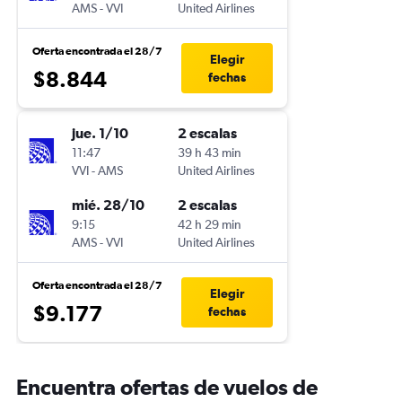
AMS
-
VVI
United Airlines
Oferta encontrada el 28/7
Elegir
$8.844
fechas
jue. 1/10
2 escalas
11:47
39 h 43 min
VVI
-
AMS
United Airlines
mié. 28/10
2 escalas
9:15
42 h 29 min
AMS
-
VVI
United Airlines
Oferta encontrada el 28/7
Elegir
$9.177
fechas
Encuentra ofertas de vuelos de