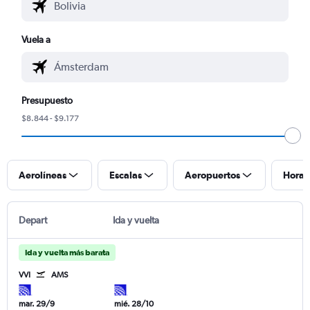
Vuela a
Presupuesto
$8.844 - $9.177
Aerolíneas
Escalas
Aeropuertos
Horar
Depart
Ida y vuelta
Ida y vuelta más barata
VVI
AMS
mar. 29/9
mié. 28/10