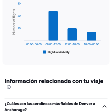
1
30
Y
Bar
Chart
Number of flights
graphic.
chart
axis
20
with
displaying
6
values.
bars.
Range:
10
0
The
to
chart
750.
has
00:00 - 06:00
06:00 - 12:00
12:00 - 18:00
18:00 - 00:00
1
Flight availability
X
End
of
axis
interactive
displaying
chart
categories.
Range:
6
Información relacionada con tu viaje
categories.
The
chart
has
1
¿Cuáles son las aerolíneas más fiables de Denver a
Y
Anchorage?
axis