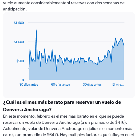
vuelo aumente considerablemente si reservas con dos semanas de
anticipación.
$1.500
Chart
Chart
graphic.
with
91
$1.000
data
points.
The
$500
chart
has
1
0
X
End
90 días antes
60 días antes
30 días antes
El mis…
of
axis
interactive
displaying
chart
categories.
¿Cuál es el mes más barato para reservar un vuelo de
Range:
Denver a Anchorage?
91
En este momento, febrero es el mes más barato en el que se puede
categories.
reservar un vuelo de Denver a Anchorage (a un promedio de $416).
The
Actualmente, volar de Denver a Anchorage en julio es el momento más
chart
caro (a un promedio de $647). Hay múltiples factores que influyen en el
has