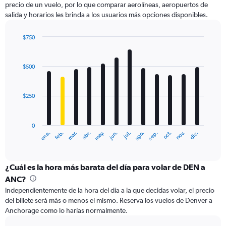
precio de un vuelo, por lo que comparar aerolíneas, aeropuertos de
1
salida y horarios les brinda a los usuarios más opciones disponibles.
Y
axis
displaying
$750
values.
Bar
Chart
Range:
graphic.
chart
with
0
$500
12
to
bars.
1500.
$250
The
chart
has
0
1
ene.
abr.
jul.
oct.
mar.
jun.
sep.
dic.
feb.
may.
ago.
nov.
X
End
of
axis
interactive
displaying
chart
categories.
¿Cuál es la hora más barata del día para volar de DEN a
Range:
ANC?
12
Independientemente de la hora del día a la que decidas volar, el precio
categories.
del billete será más o menos el mismo. Reserva los vuelos de Denver a
The
Anchorage como lo harías normalmente.
chart
has