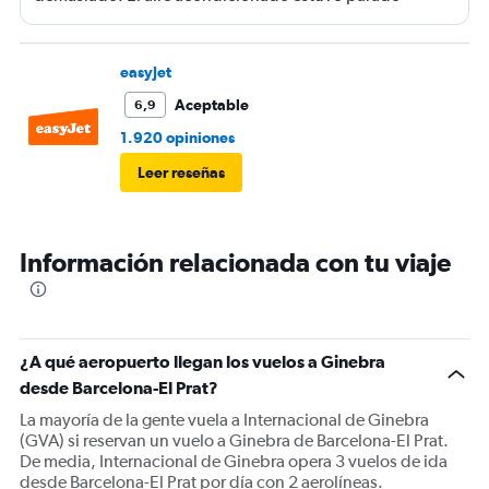
durante el post-embarque (antes de dirigirse a pista) y
durante el desembarque en destino. Los USB de carga
no funcionaron en ningún momento.
easyJet
Aceptable
6,9
1.920 opiniones
Leer reseñas
Información relacionada con tu viaje
¿A qué aeropuerto llegan los vuelos a Ginebra
desde Barcelona-El Prat?
La mayoría de la gente vuela a Internacional de Ginebra
(GVA) si reservan un vuelo a Ginebra de Barcelona-El Prat.
De media, Internacional de Ginebra opera 3 vuelos de ida
desde Barcelona-El Prat por día con 2 aerolíneas.