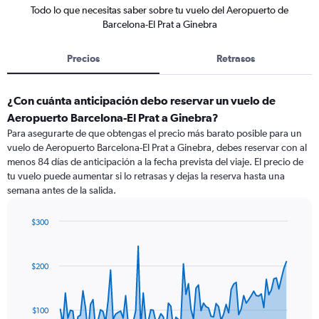
Todo lo que necesitas saber sobre tu vuelo del Aeropuerto de
Barcelona-El Prat a Ginebra
Precios
Retrasos
¿Con cuánta anticipación debo reservar un vuelo de
Aeropuerto Barcelona-El Prat a Ginebra?
Para asegurarte de que obtengas el precio más barato posible para un
vuelo de Aeropuerto Barcelona-El Prat a Ginebra, debes reservar con al
menos 84 días de anticipación a la fecha prevista del viaje. El precio de
tu vuelo puede aumentar si lo retrasas y dejas la reserva hasta una
semana antes de la salida.
$300
Chart
Chart
graphic.
with
91
$200
data
points.
The
$100