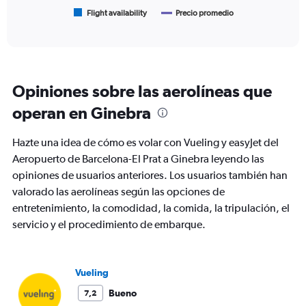
has
1
Flight availability
Precio promedio
End
of
X
interactive
axis
chart
displaying
categories.
Range:
Opiniones sobre las aerolíneas que
6
categories.
operan en Ginebra
The
chart
Hazte una idea de cómo es volar con Vueling y easyJet del
has
2
Aeropuerto de Barcelona-El Prat a Ginebra leyendo las
Y
opiniones de usuarios anteriores. Los usuarios también han
axes
valorado las aerolíneas según las opciones de
displaying
entretenimiento, la comodidad, la comida, la tripulación, el
Avg.
Price
servicio y el procedimiento de embarque.
and
Number
of
flights.
Vueling
Bueno
7,2