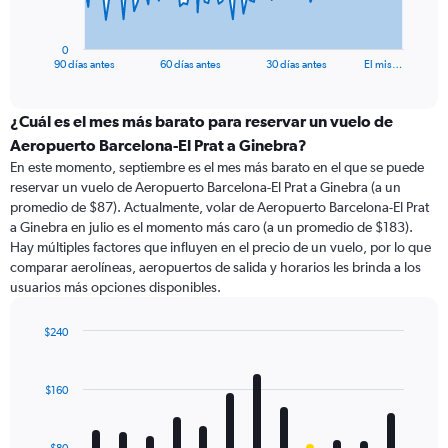
chart
has
1
0
X
End
90 días antes
60 días antes
30 días antes
El mis…
of
axis
interactive
displaying
chart
categories.
¿Cuál es el mes más barato para reservar un vuelo de
Range:
Aeropuerto Barcelona-El Prat a Ginebra?
91
En este momento, septiembre es el mes más barato en el que se puede
categories.
reservar un vuelo de Aeropuerto Barcelona-El Prat a Ginebra (a un
The
promedio de $87). Actualmente, volar de Aeropuerto Barcelona-El Prat
chart
a Ginebra en julio es el momento más caro (a un promedio de $183).
has
Hay múltiples factores que influyen en el precio de un vuelo, por lo que
1
comparar aerolíneas, aeropuertos de salida y horarios les brinda a los
Y
usuarios más opciones disponibles.
axis
displaying
values.
$240
Range:
Bar
Chart
0
graphic.
chart
with
to
$160
12
300.
bars.