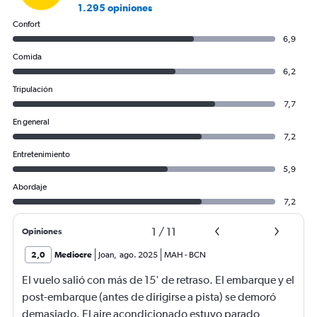
1.295 opiniones
Confort
6,9
Comida
6,2
Tripulación
7,7
En general
7,2
Entretenimiento
5,9
Abordaje
7,2
1
/
11
Opiniones
2,0
Mediocre
Joan
,
ago. 2025
MAH
-
BCN
El vuelo salió con más de 15' de retraso. El embarque y el
post-embarque (antes de dirigirse a pista) se demoró
demasiado. El aire acondicionado estuvo parado