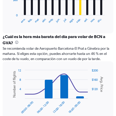
$80
The
chart
has
0
1
ene.
feb.
mar.
abr.
may.
jun.
jul.
ago.
sep.
oct.
nov.
dic.
X
End
of
axis
interactive
displaying
chart
categories.
¿Cuál es la hora más barata del día para volar de BCN a
Range:
GVA?
12
Se recomienda volar de Aeropuerto Barcelona-El Prat a Ginebra por la
categories.
mañana. Si eliges esta opción, puedes ahorrarte hasta un 46 % en el
The
coste de tu vuelo, en comparación con un vuelo de por la tarde.
chart
has
1
12
$200
Number of flights
Y
Combination
Chart
Avg. Price
graphic.
chart
axis
8
$160
with
displaying
2
4
$120
values.
data
Range:
series.
0
00:00 - 06:00
06:00 - 12:00
12:00 - 18:00
18:00 - 00:00
to
The
240.
chart