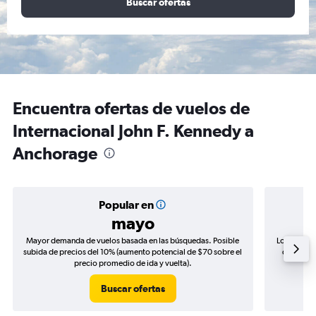
Buscar ofertas
Encuentra ofertas de vuelos de
Internacional John F. Kennedy a
Anchorage
Popular en
mayo
Mayor demanda de vuelos basada en las búsquedas. Posible
Los precio
subida de precios del 10% (aumento potencial de $70 sobre el
de precio
precio promedio de ida y vuelta).
Buscar ofertas