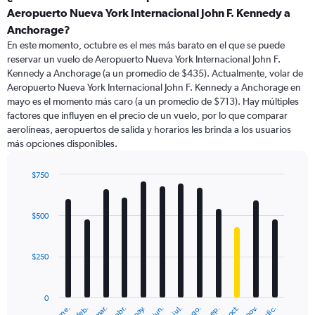
Range:
Aeropuerto Nueva York Internacional John F. Kennedy a
91
Anchorage?
categories.
En este momento, octubre es el mes más barato en el que se puede
The
reservar un vuelo de Aeropuerto Nueva York Internacional John F.
chart
Kennedy a Anchorage (a un promedio de $435). Actualmente, volar de
has
Aeropuerto Nueva York Internacional John F. Kennedy a Anchorage en
1
Y
mayo es el momento más caro (a un promedio de $713). Hay múltiples
axis
factores que influyen en el precio de un vuelo, por lo que comparar
displaying
aerolíneas, aeropuertos de salida y horarios les brinda a los usuarios
values.
más opciones disponibles.
Range:
0
$750
to
Bar
Chart
3600.
graphic.
chart
with
$500
12
bars.
$250
The
chart
has
0
1
ene.
abr.
jul.
oct.
mar.
jun.
sep.
dic.
feb.
may.
ago.
nov.
X
End