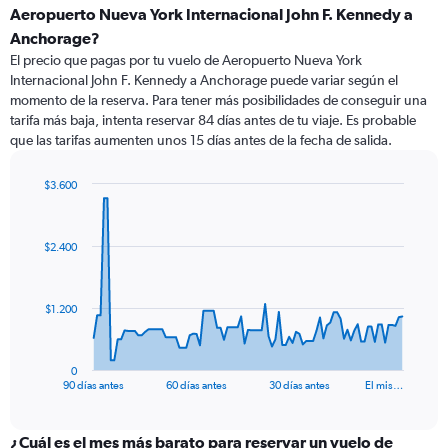
Aeropuerto Nueva York Internacional John F. Kennedy a
Anchorage?
El precio que pagas por tu vuelo de Aeropuerto Nueva York
Internacional John F. Kennedy a Anchorage puede variar según el
momento de la reserva. Para tener más posibilidades de conseguir una
tarifa más baja, intenta reservar 84 días antes de tu viaje. Es probable
que las tarifas aumenten unos 15 días antes de la fecha de salida.
$3.600
Chart
Chart
graphic.
with
91
$2.400
data
points.
The
$1.200
chart
has
1
0
X
End
90 días antes
60 días antes
30 días antes
El mis…
of
axis
interactive
displaying
chart
categories.
¿Cuál es el mes más barato para reservar un vuelo de