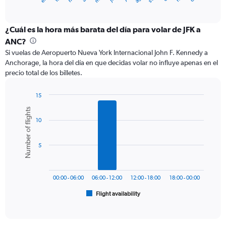
of
axis
interactive
displaying
chart
categories.
¿Cuál es la hora más barata del día para volar de JFK a
Range:
ANC?
12
Si vuelas de Aeropuerto Nueva York Internacional John F. Kennedy a
categories.
Anchorage, la hora del día en que decidas volar no influye apenas en el
The
precio total de los billetes.
chart
has
1
15
Y
Bar
Chart
Number of flights
graphic.
chart
axis
10
with
displaying
6
values.
bars.
Range:
5
0
The
to
chart
750.
has
00:00 - 06:00
06:00 - 12:00
12:00 - 18:00
18:00 - 00:00
1
Flight availability
X
End
of
axis
interactive
displaying
chart
categories.