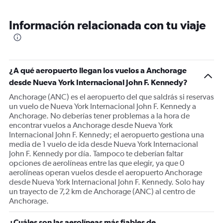
Range:
6
Información relacionada con tu viaje
categories.
The
chart
has
1
¿A qué aeropuerto llegan los vuelos a Anchorage
Y
desde Nueva York Internacional John F. Kennedy?
axis
displaying
Anchorage (ANC) es el aeropuerto del que saldrás si reservas
Number
un vuelo de Nueva York Internacional John F. Kennedy a
of
Anchorage. No deberías tener problemas a la hora de
flights.
encontrar vuelos a Anchorage desde Nueva York
Range:
Internacional John F. Kennedy; el aeropuerto gestiona una
0
media de 1 vuelo de ida desde Nueva York Internacional
to
John F. Kennedy por día. Tampoco te deberían faltar
15.
opciones de aerolíneas entre las que elegir, ya que 0
aerolíneas operan vuelos desde el aeropuerto Anchorage
desde Nueva York Internacional John F. Kennedy. Solo hay
un trayecto de 7,2 km de Anchorage (ANC) al centro de
Anchorage.
¿Cuáles son las aerolíneas más fiables de