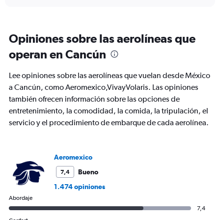
axis
chart
displaying
Todos
los
Opiniones sobre las aerolíneas que
horarios
son
operan en Cancún
de
salida.
Lee opiniones sobre las aerolíneas que vuelan desde México
Range:
7
a Cancún, como Aeromexico,VivayVolaris. Las opiniones
categories.
también ofrecen información sobre las opciones de
The
entretenimiento, la comodidad, la comida, la tripulación, el
chart
servicio y el procedimiento de embarque de cada aerolínea.
has
1
Y
axis
Aeromexico
displaying
values.
Bueno
7,4
Range:
1.474 opiniones
0
to
Abordaje
240.
7,4