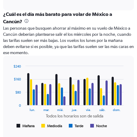
X
interactive
axis
chart
displaying
¿Cuál es el día más barato para volar de México a
categories.
Cancún?
Range:
Las personas que busquen ahorrar al máximo en su vuelo de México a
6
Cancún deberían plantearse salir el los miércoles por la noche, cuando
categories.
las tarifas suelen ser más bajas. Los vuelos los lunes por la mañana
The
deben evitarse si es posible, ya que las tarifas suelen ser las más caras en
chart
ese momento.
has
2
Y
$240
axes
Bar
Chart
displaying
graphic.
chart
$160
with
Avg.
4
Price
data
$80
and
series.
Number
of
0
The
lun.
mar.
mié.
jue.
vie.
sáb.
dom.
flights.
chart
Todos los horarios son de salida
has
1
Mañana
Mediodía
Tarde
Noche
End
of
X
interactive