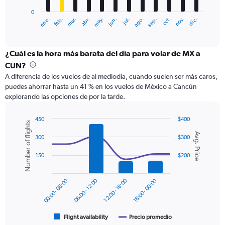
has
0
1
ene.
feb.
mar.
abr.
may.
jun.
jul.
ago.
sep.
oct.
nov.
dic.
X
End
of
axis
interactive
displaying
chart
categories.
¿Cuál es la hora más barata del día para volar de MX a
Range:
CUN?
12
A diferencia de los vuelos de al mediodía, cuando suelen ser más caros,
categories.
puedes ahorrar hasta un 41 % en los vuelos de México a Cancún
The
explorando las opciones de por la tarde.
chart
has
1
450
$400
Number of flights
Y
Combination
Chart
Avg. Price
graphic.
chart
axis
300
$300
with
displaying
2
150
$200
values.
data
Range:
series.
0
00:00 - 06:00
06:00 - 12:00
12:00 - 18:00
18:00 - 00:00
to
The
240.
chart
has
1
Flight availability
Precio promedio
End
of