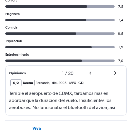
Confort
7,5
En general
7,4
Comida
6,5
Tripulación
7,9
Entretenimiento
7,0
1
/
20
Opiniones
6,0
Bueno
Fernanda
,
dic. 2025
MEX
-
GDL
Terrible el aeropuerto de CDMX, tardamos mas en
abordar que la duracion del vuelo. Insuficientes los
aerobuses. No funcionaba el bluetooth del avion, asi
quq E no lo pude utilizar
Viva