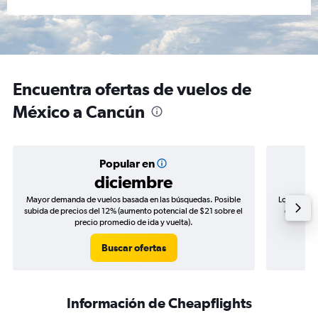
Encuentra ofertas de vuelos de
México a Cancún
Popular en
diciembre
Mayor demanda de vuelos basada en las búsquedas. Posible
Los precio
subida de precios del 12% (aumento potencial de $21 sobre el
de precio
precio promedio de ida y vuelta).
Buscar ofertas
Información de Cheapflights