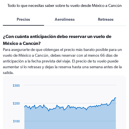
Todo lo que necesitas saber sobre tu vuelo desde México a Cancún
Precios
Aerolíneas
Retrasos
¿Con cuánta anticipación debo reservar un vuelo de
México a Cancún?
Para asegurarte de que obtengas el precio más barato posible para un
vuelo de México a Cancún, debes reservar con al menos 66 días de
anticipación a la fecha prevista del viaje. El precio de tu vuelo puede
aumentar si lo retrasas y dejas la reserva hasta una semana antes de la
salida.
$300
Chart
Chart
graphic.
with
91
$200
data
points.
The
$100
chart