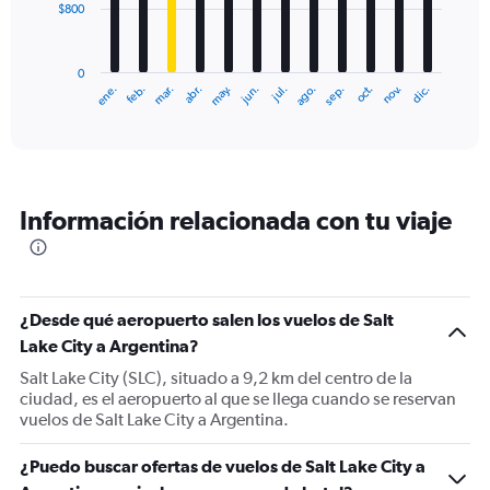
$800
The
chart
has
0
1
ene.
feb.
mar.
abr.
may.
jun.
jul.
ago.
sep.
oct.
nov.
dic.
X
End
of
axis
interactive
displaying
chart
categories.
Range:
12
Información relacionada con tu viaje
categories.
The
chart
has
1
¿Desde qué aeropuerto salen los vuelos de Salt
Y
Lake City a Argentina?
axis
displaying
Salt Lake City (SLC), situado a 9,2 km del centro de la
values.
ciudad, es el aeropuerto al que se llega cuando se reservan
Range:
vuelos de Salt Lake City a Argentina.
0
to
¿Puedo buscar ofertas de vuelos de Salt Lake City a
2400.