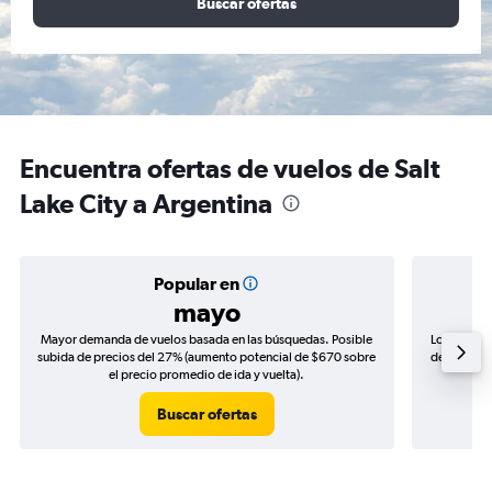
Buscar ofertas
Encuentra ofertas de vuelos de Salt
Lake City a Argentina
Popular en
mayo
Mayor demanda de vuelos basada en las búsquedas. Posible
Los precio
subida de precios del 27% (aumento potencial de $670 sobre
de precios 
el precio promedio de ida y vuelta).
Buscar ofertas