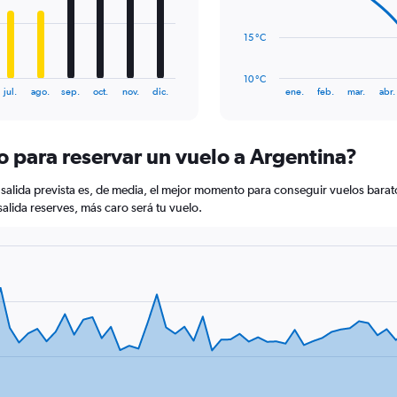
1.2.
points.
The
15 °C
chart
has
10 °C
1
End
jul.
ago.
sep.
oct.
nov.
dic.
ene.
feb.
mar.
abr.
of
X
interactive
axis
chart
displaying
 para reservar un vuelo a Argentina?
categories.
Range:
14
 salida prevista es, de media, el mejor momento para conseguir vuelos barat
categories.
alida reserves, más caro será tu vuelo.
The
chart
has
1
Y
axis
displaying
values.
Range:
10
to