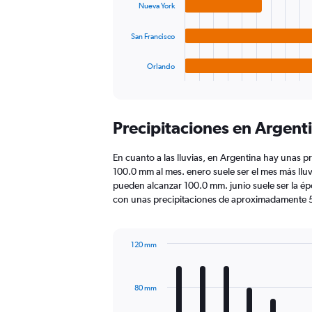
Nueva York
The
chart
San Francisco
has
1
Orlando
X
End
of
axis
interactive
displaying
chart
categories.
Precipitaciones en Argent
Range:
4
categories.
En cuanto a las lluvias, en Argentina hay unas pr
The
100.0 mm al mes. enero suele ser el mes más lluv
chart
pueden alcanzar 100.0 mm. junio suele ser la é
has
con unas precipitaciones de aproximadamente 
1
Y
axis
120 mm
displaying
Bar
Chart
values.
graphic.
chart
Range:
with
0
80 mm
12
to
bars.