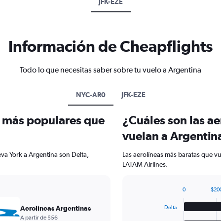
JFK-EZE
Información de Cheapflights
Todo lo que necesitas saber sobre tu vuelo a Argentina
NYC-AR0
JFK-EZE
s más populares que
¿Cuáles son las a
vuelan a Argentin
va York a Argentina son Delta,
Las aerolíneas más baratas que vu
LATAM Airlines.
0
$20
Bar
Chart
graphic.
chart
Aerolineas Argentinas
Delta
with
A partir de $56
5