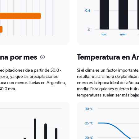
to
1000.
The
0.4
chart
has
1
0
X
End
lun.
mar.
of
axis
interactive
displaying
chart
categories.
ina por mes
Temperatura en A
Range:
7
categories.
ecipitaciones de a partir de 50.0 -
Si el clima es un factor importante
The
ioso, ya que las precipitaciones
resultar útil a la hora de planific
chart
poca con menos lluvias en Argentina,
enero es la época ideal del año pa
has
50.0 mm.
media. Para quienes quieren huir de
1
temperaturas suelen ser más bajas
Y
axis
30 °C
displaying
Line
Chart
values.
graphic.
chart
Range:
25 °C
with
0
14
to
data
20 °C