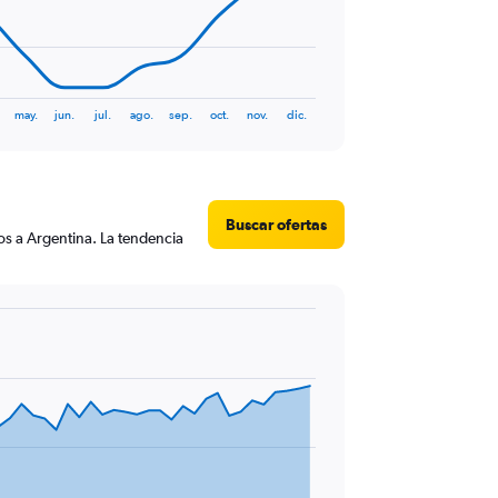
may.
jun.
jul.
ago.
sep.
oct.
nov.
dic.
Buscar ofertas
os a Argentina. La tendencia