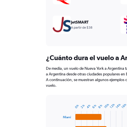
JetSMART
A partir de $38
¿Cuánto dura el vuelo a A
De media, un vuelo de Nueva York a Argentina t
a Argentina desde otras ciudades populares en 
A continuación, se muestran algunos ejemplos d
vuelo.
16 
10 h
14 h
12 h
4 h
8 h
2 h
6 h
0 h
Bar
Chart
graphic.
chart
with
Miami
4
bars.