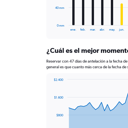
2040.
The
40 mm
chart
has
1
0 mm
X
End
ene.
feb.
mar.
abr.
may.
jun.
of
axis
interactive
displaying
chart
categories.
¿Cuál es el mejor momento
Range:
12
Reservar con 47 días de antelación a la fecha de
categories.
The
general es que cuanto más cerca de la fecha de s
chart
has
$2.400
1
Chart
Chart
Y
graphic.
with
axis
91
$1.600
data
displaying
points.
values.
Range:
The
0
$800
chart
to
has
120.