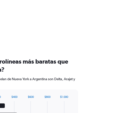
erolíneas más baratas que
a?
elan de Nueva York a Argentina son Delta, Arajet y
0
$400
$600
$800
$1.000