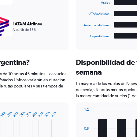
Arajet
bars.
LATAM Airlines
The
chart
LATAM Airlines
American Airlines
has
A partir de $36
1
Copa Airlines
X
End
of
axis
interactive
displaying
chart
categories.
rgentina?
Disponibilidad de
Range:
5
semana
arda 10 horas 45 minutos. Los vuelos
categories.
The
Estados Unidos variarán en duración.
La mayoría de los vuelos de Nuev
chart
e rutas populares y sus tiempos de
de media). Tendrás menos opcion
has
la menor cantidad de vuelos (1 de
1
Y
axis
1.2
22 h
32 h
26 h
20 h
30 h
24 h
34 h
28 h
h
18 h
displaying
Bar
Chart
graphic.
chart
values.
with
Range:
0.8
7
0
bars.