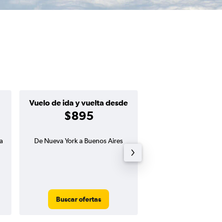
Vuelo de ida y vuelta desde
Ida desde
$895
$386
a
De Nueva York a Buenos Aires
Vuelo de ida de Nue
Argentina
Buscar ofertas
Buscar ofert