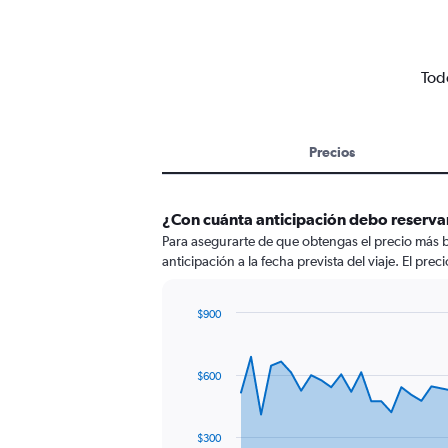
Todo
Precios
¿Con cuánta anticipación debo reserva
Para asegurarte de que obtengas el precio más 
anticipación a la fecha prevista del viaje. El pre
$900
Chart
Chart
graphic.
with
91
$600
data
points.
The
$300