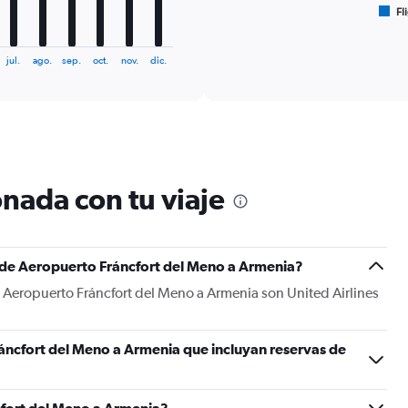
Fl
X
End
of
axis
interactive
displaying
chart
jul.
ago.
sep.
oct.
nov.
dic.
categories.
Range:
6
categories.
The
chart
has
1
nada con tu viaje
Y
axis
displaying
Number
s de Aeropuerto Fráncfort del Meno a Armenia?
of
flights.
de Aeropuerto Fráncfort del Meno a Armenia son United Airlines
Range:
0
to
áncfort del Meno a Armenia que incluyan reservas de
18.