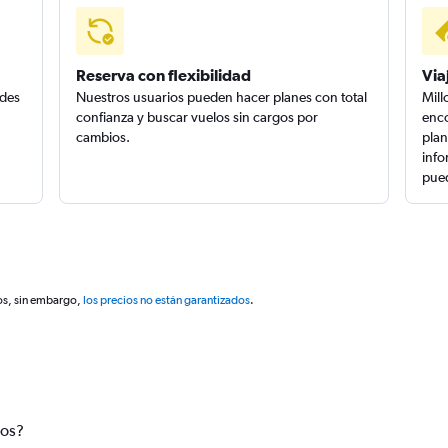
Reserva con flexibilidad
Via
edes
Nuestros usuarios pueden hacer planes con total
Mill
confianza y buscar vuelos sin cargos por
enco
cambios.
plan
info
pued
os, sin embargo,
los precios no están garantizados
.
tos?