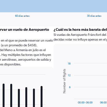
60 días antes
30 días antes
ervar un vuelo de Aeropuerto
¿Cuál es la hora más barata de
Si vuelas de Aeropuerto Fráncfort del
decidas volar no influye apenas en el pr
en el que se puede reservar un vuelo
 (a un promedio de $458).
el Meno a Armenia en julio es el
Hay múltiples factores que influyen
r aerolíneas, aeropuertos de salida y
18
nes disponibles.
Bar
Chart
Number of flights
graphic.
chart
12
with
6
bars.
6
The
chart
has
00:00 - 06:00
06:00 
1