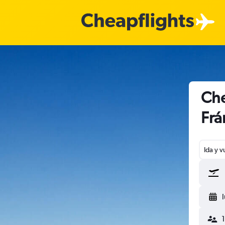
Che
Frá
Ida y v