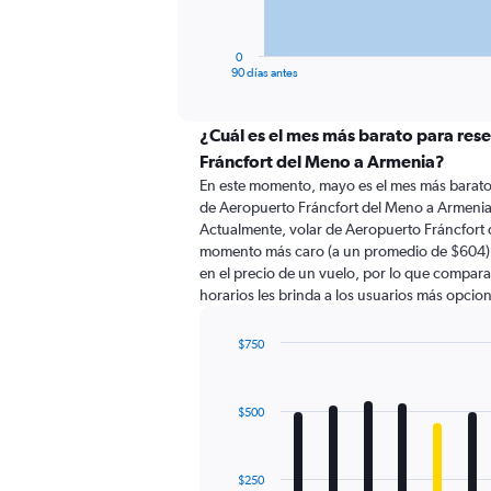
chart
has
1
0
X
End
90 días antes
of
axis
interactive
displaying
chart
categories.
¿Cuál es el mes más barato para res
Range:
Fráncfort del Meno a Armenia?
91
En este momento, mayo es el mes más barato 
categories.
de Aeropuerto Fráncfort del Meno a Armenia
The
Actualmente, volar de Aeropuerto Fráncfort d
chart
momento más caro (a un promedio de $604). 
has
en el precio de un vuelo, por lo que compara
1
horarios les brinda a los usuarios más opcio
Y
axis
displaying
$750
values.
Bar
Chart
Range:
graphic.
chart
with
0
$500
12
to
bars.
900.
The
$250