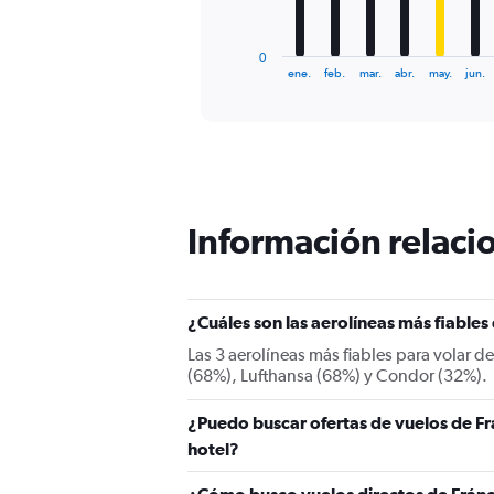
chart
has
1
0
X
End
ene.
feb.
mar.
abr.
may.
jun.
of
axis
interactive
displaying
chart
categories.
Range:
12
categories.
The
Información relacio
chart
has
1
Y
¿Cuáles son las aerolíneas más fiable
axis
displaying
Las 3 aerolíneas más fiables para volar 
values.
(68%), Lufthansa (68%) y Condor (32%).
Range:
0
¿Puedo buscar ofertas de vuelos de Fr
to
750.
hotel?