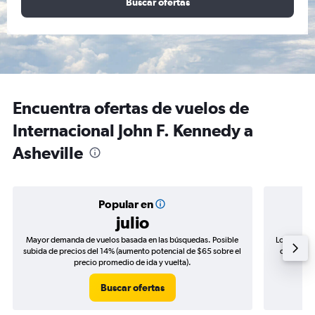
Buscar ofertas
Encuentra ofertas de vuelos de
Internacional John F. Kennedy a
Asheville
Popular en
julio
Mayor demanda de vuelos basada en las búsquedas. Posible
Los precio
subida de precios del 14% (aumento potencial de $65 sobre el
de precios
precio promedio de ida y vuelta).
Buscar ofertas