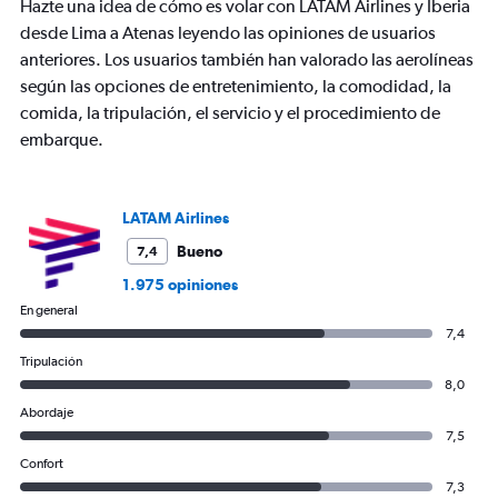
Hazte una idea de cómo es volar con LATAM Airlines y Iberia
1
Y
desde Lima a Atenas leyendo las opiniones de usuarios
axis
anteriores. Los usuarios también han valorado las aerolíneas
displaying
según las opciones de entretenimiento, la comodidad, la
values.
comida, la tripulación, el servicio y el procedimiento de
Range:
0
embarque.
to
2400.
LATAM Airlines
Bueno
7,4
1.975 opiniones
En general
7,4
Tripulación
8,0
Abordaje
7,5
Confort
7,3