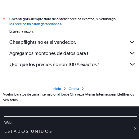
Cheapflights siempre trata de obtener precios exactos, sin embargo,
*
los precios no están garantizados
.
Esta es la razón:
Cheapflights no es el vendedor.
Agregamos montones de datos para ti
¿Por qué los precios no son 100% exactos?
Inicio
Grecia
Vuelos baratos de Lima Internacional Jorge Chávez a Atenas Internacional Eleftherios
Venizelos
Web
ESTADOS UNIDOS