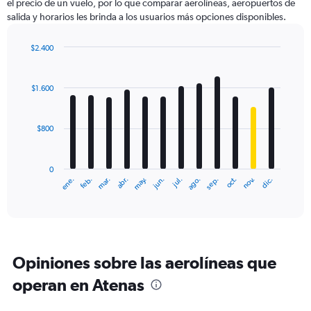
el precio de un vuelo, por lo que comparar aerolíneas, aeropuertos de
salida y horarios les brinda a los usuarios más opciones disponibles.
$2.400
Bar
Chart
graphic.
chart
with
$1.600
12
bars.
$800
The
chart
has
0
1
ene.
feb.
mar.
abr.
may.
jun.
jul.
ago.
sep.
oct.
nov.
dic.
X
End
of
axis
interactive
displaying
chart
categories.
Range:
12
Opiniones sobre las aerolíneas que
categories.
The
operan en Atenas
chart
has