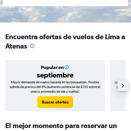
Encuentra ofertas de vuelos de Lima a
Atenas
Popular en
septiembre
Mayor demanda de vuelos basada en las búsquedas. Posible
Los precio
subida de precios del 8% (aumento potencial de $135 sobre el
de precio
precio promedio de ida y vuelta).
Buscar ofertas
El mejor momento para reservar un