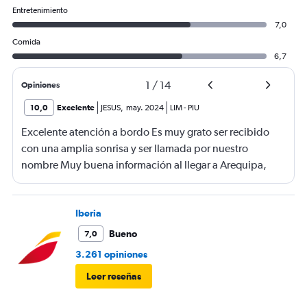
Entretenimiento
7,0
Comida
6,7
1
/
14
Opiniones
10,0
Excelente
JESUS
,
may. 2024
LIM
-
PIU
Excelente atención a bordo Es muy grato ser recibido
con una amplia sonrisa y ser llamada por nuestro
nombre Muy buena información al llegar a Arequipa,
había personal de LATAM que indicaba la cinta del
equipaje, gratamente sorprendido Asiento muy
cómodo, snacks a la altura Vuelo muy tranquilo y lo
Iberia
mejor en horario
Bueno
7,0
3.261 opiniones
Leer reseñas