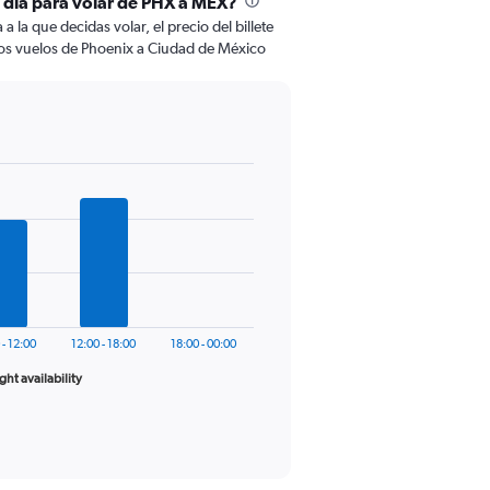
l día para volar de PHX a MEX?
 la que decidas volar, el precio del billete
los vuelos de Phoenix a Ciudad de México
 - 12:00
12:00 - 18:00
18:00 - 00:00
ight availability