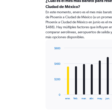
categories.
¿Cuál es el mes más barato para rese
Range:
Ciudad de México?
91
En este momento, enero es el mes más barato
categories.
de Phoenix a Ciudad de México (a un promed
The
Phoenix a Ciudad de México en junio es el 
chart
$488). Hay múltiples factores que influyen en
has
comparar aerolíneas, aeropuertos de salida y 
1
más opciones disponibles.
Y
axis
displaying
$600
values.
Bar
Chart
Range:
graphic.
chart
with
0
$400
12
to
bars.
750.
The
$200
chart
has
1
0
X
End
ene.
feb.
mar.
abr.
may.
jun.
of
axis
interactive
displaying
chart