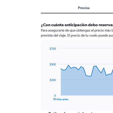
Precios
¿Con cuánta anticipación debo reserva
Para asegurarte de que obtengas el precio más b
prevista del viaje. El precio de tu vuelo puede au
$750
Chart
Chart
graphic.
with
91
$500
data
points.
The
$250
chart
has
1
0
X
End
90 días antes
of
axis
interactive
displaying
chart