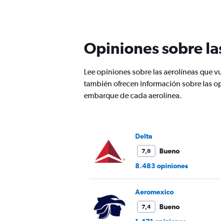
categories.
Range:
12
categories.
The
Opiniones sobre la
chart
has
1
Lee opiniones sobre las aerolíneas que
Y
también ofrecen información sobre las op
axis
displaying
embarque de cada aerolínea.
values.
Range:
0
to
Delta
600.
Bueno
7,8
8.483 opiniones
Aeromexico
Bueno
7,4