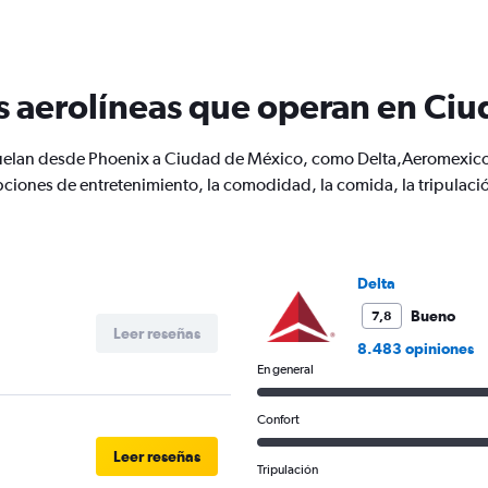
categories.
The
chart
has
s aerolíneas que operan en Ci
1
Y
axis
 vuelan desde Phoenix a Ciudad de México, como Delta,Aeromexico
displaying
Number
ciones de entretenimiento, la comodidad, la comida, la tripulación
of
flights.
Range:
0
Delta
to
7.5.
Bueno
7,8
Leer reseñas
8.483 opiniones
En general
Confort
Leer reseñas
Tripulación