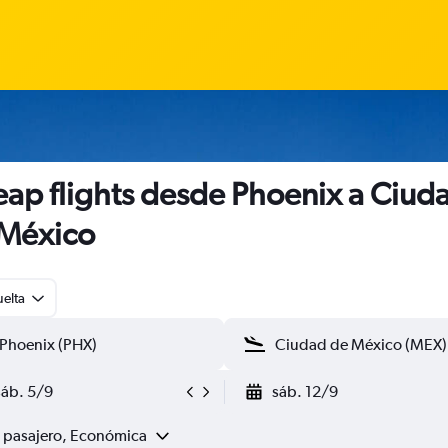
ap flights desde Phoenix a Ciud
México
uelta
sáb. 5/9
sáb. 12/9
1 pasajero, Económica