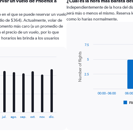
rvar un vuelo de Phoenix a
¿Cuál es la hora más barata de
Independientemente de la hora del día a
será más o menos el mismo. Reserva 
 en el que se puede reservar un vuelo
como lo harías normalmente.
io de $364). Actualmente, volar de
momento más caro (a un promedio de
 el precio de un vuelo, por lo que
horarios les brinda a los usuarios
7.5
Bar
Chart
Number of flights
graphic.
chart
5
with
6
bars.
2.5
The
chart
has
00:00 - 06:00
06:00
1
Fl
X
End
of
axis
interactive
displaying
chart
jul.
ago.
sep.
oct.
nov.
dic.
categories.
Range:
6