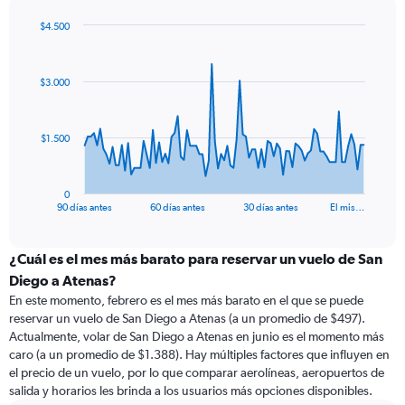
$4.500
Chart
Chart
graphic.
with
91
$3.000
data
points.
The
$1.500
chart
has
1
0
X
End
90 días antes
60 días antes
30 días antes
El mis…
of
axis
interactive
displaying
chart
categories.
¿Cuál es el mes más barato para reservar un vuelo de San
Range:
Diego a Atenas?
91
En este momento, febrero es el mes más barato en el que se puede
categories.
reservar un vuelo de San Diego a Atenas (a un promedio de $497).
The
Actualmente, volar de San Diego a Atenas en junio es el momento más
chart
caro (a un promedio de $1.388). Hay múltiples factores que influyen en
has
el precio de un vuelo, por lo que comparar aerolíneas, aeropuertos de
1
salida y horarios les brinda a los usuarios más opciones disponibles.
Y