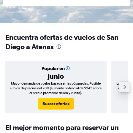
Encuentra ofertas de vuelos de San
Diego a Atenas
Popular en
junio
Mayor demanda de vuelos basada en las búsquedas. Posible
Los precio
subida de precios del 20% (aumento potencial de $243 sobre
de precios
el precio promedio de ida y vuelta).
Buscar ofertas
El mejor momento para reservar un