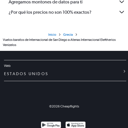
Agregamos montones de datos para ti
¿Por qué los precios no son 100% exactos?
Inicio
Grecia
Vuelos baratos de Internacional de San Diego a Atenas Internacional Eleftherios
Venizelos
Web
ESTADOS UNIDOS
©
2026
Cheapflights