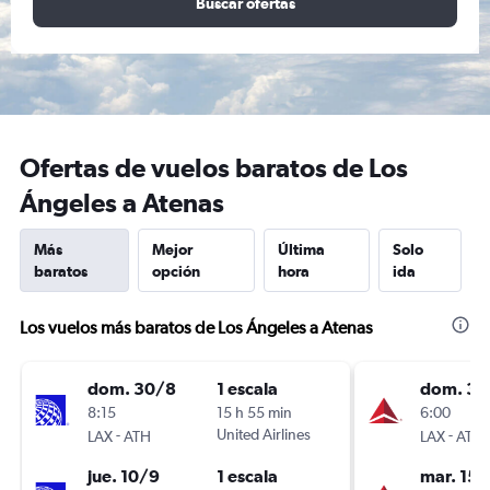
Buscar ofertas
Ofertas de vuelos baratos de Los
Ángeles a Atenas
Más
Mejor
Última
Solo
baratos
opción
hora
ida
Los vuelos más baratos de Los Ángeles a Atenas
dom. 30/8
1 escala
dom. 30
8:15
15 h 55 min
6:00
-
United Airlines
-
LAX
ATH
LAX
ATH
jue. 10/9
1 escala
mar. 15/