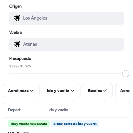
Origen
Vuela a
Presupuesto
$329 - $1.025
Aerolíneas
Ida y vuelta
Escalas
Aerop
Depart
Ida y vuelta
Ida y vuelta más barata
El más corto de ida y vuelta