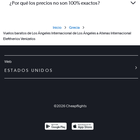
¿Por qué los precios no son 100% exactos?
Inicio
Grecia
Vuelos baratos de Los Ángeles Internacional de Los Ángeles a Atenas Internacional
Eleftherios Venizelos
Web
ESTADOS UNIDOS
©
2026
Cheapflights