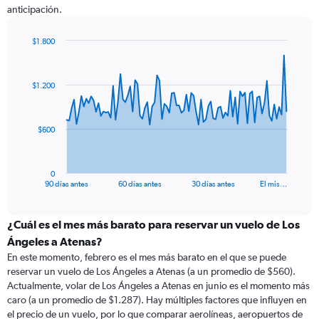
anticipación.
$1.800
Chart
Chart
graphic.
with
91
$1.200
data
points.
The
$600
chart
has
1
0
X
End
90 días antes
60 días antes
30 días antes
El mis…
of
axis
interactive
displaying
chart
categories.
¿Cuál es el mes más barato para reservar un vuelo de Los
Range:
Ángeles a Atenas?
91
En este momento, febrero es el mes más barato en el que se puede
categories.
reservar un vuelo de Los Ángeles a Atenas (a un promedio de $560).
The
Actualmente, volar de Los Ángeles a Atenas en junio es el momento más
chart
caro (a un promedio de $1.287). Hay múltiples factores que influyen en
has
el precio de un vuelo, por lo que comparar aerolíneas, aeropuertos de
1