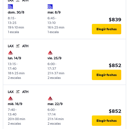
LAX
ATH
dom. 30/8
mar. 8/9
8:15
-
6:45
-
$839
13:25
13:10
19 h 10 min
16 h 25 min
Elegir fechas
1 escala
1 escala
LAX
ATH
lun. 14/9
vie. 25/9
13:15
-
6:00
-
$852
17:40
17:37
18 h 25 min
21 h 37 min
Elegir fechas
2 escalas
2 escalas
LAX
ATH
mié. 16/9
mar. 22/9
7:40
-
6:00
-
$852
13:40
17:14
20 h 00 min
21 h 14 min
Elegir fechas
2 escalas
2 escalas