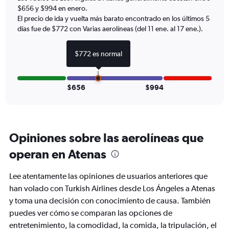
$656 y $994 en enero.
Y
axis
El precio de ida y vuelta más barato encontrado en los últimos 5
displaying
días fue de $772 con Varias aerolíneas (del 11 ene. al 17 ene.).
values.
Range:
$772 es normal
0
to
1500.
$656
$994
Opiniones sobre las aerolíneas que
operan en Atenas
Lee atentamente las opiniones de usuarios anteriores que
han volado con Turkish Airlines desde Los Ángeles a Atenas
y toma una decisión con conocimiento de causa. También
puedes ver cómo se comparan las opciones de
entretenimiento, la comodidad, la comida, la tripulación, el