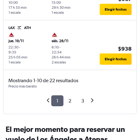
10:00
15:00
17 h 55 min
29 h 30 min
Elegir fechas
1 escala
1 escala
LAX
ATH
jue. 19/11
sáb. 28/11
22:30
-
6:10
-
$938
9:35
22:54
25 h 05 min
26 h 44 min
Elegir fechas
1 escala
2 escalas
Mostrando 1-10 de 22 resultados
Precio más barato
1
2
3
El mejor momento para reservar un
vuelo de Los Ángeles a Atenas