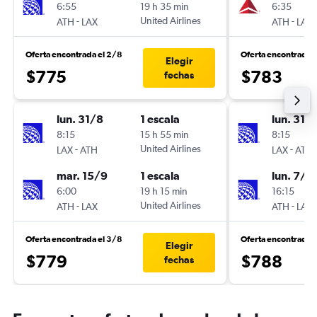
6:55
19 h 35 min
6:35
-
United Airlines
-
ATH
LAX
ATH
LAX
Oferta encontrada el 2/8
Oferta encontrada 
Elegir
$775
$783
fechas
lun. 31/8
1 escala
lun. 31/
8:15
15 h 55 min
8:15
-
United Airlines
-
LAX
ATH
LAX
ATH
mar. 15/9
1 escala
lun. 7/9
6:00
19 h 15 min
16:15
-
United Airlines
-
ATH
LAX
ATH
LAX
Oferta encontrada el 3/8
Oferta encontrada 
Elegir
$779
$788
fechas