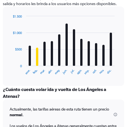
salida y horarios les brinda a los usuarios más opciones disponibles.
Y
axis
displaying
$1.500
values.
Bar
Chart
Range:
graphic.
chart
with
0
$1.000
12
to
bars.
1800.
$500
The
chart
has
0
1
ene.
feb.
mar.
abr.
may.
jun.
jul.
ago.
sep.
oct.
nov.
dic.
X
End
of
axis
interactive
displaying
chart
categories.
¿Cuánto cuesta volar ida y vuelta de Los Ángeles a
Range:
Atenas?
12
categories.
Actualmente, las tarifas aéreas de esta ruta tienen un precio
The
normal
.
chart
has
Los vuelos de Los Ángeles a Atenas generalmente cuestan entre
1