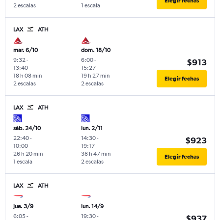
Elegir fechas
2 escalas
1 escala
LAX
ATH
mar. 6/10
dom. 18/10
9:32
-
6:00
-
$913
13:40
15:27
18 h 08 min
19 h 27 min
Elegir fechas
2 escalas
2 escalas
LAX
ATH
sáb. 24/10
lun. 2/11
22:40
-
14:30
-
$923
10:00
19:17
26 h 20 min
38 h 47 min
Elegir fechas
1 escala
2 escalas
LAX
ATH
jue. 3/9
lun. 14/9
6:05
-
19:30
-
$937