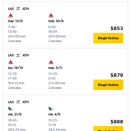
LAX
ATH
mar. 15/9
mié. 30/9
7:40
-
6:00
-
$853
13:40
16:09
20 h 00 min
20 h 09 min
Elegir fechas
2 escalas
2 escalas
LAX
ATH
lun. 19/10
mar. 3/11
12:25
-
13:35
-
$879
17:40
0:43
19 h 15 min
21 h 08 min
Elegir fechas
2 escalas
2 escalas
LAX
ATH
vie. 21/8
vie. 4/9
18:45
-
15:25
-
$888
10:10
11:19
29 h 25 min
29 h 54 min