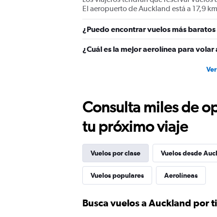
values.
El aeropuerto de Auckland está a 17,9 km
Range:
0
¿Puedo encontrar vuelos más baratos 
to
3600.
¿Cuál es la mejor aerolínea para volar
Ver
Consulta miles de op
tu próximo viaje
Vuelos por clase
Vuelos desde Auc
Vuelos populares
Aerolíneas
Busca vuelos a Auckland por t