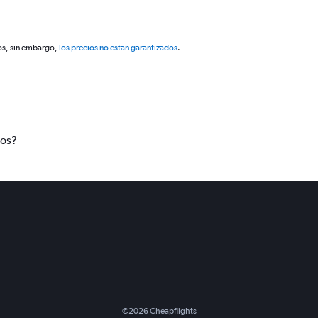
os, sin embargo,
los precios no están garantizados
.
tos?
©
2026
Cheapflights