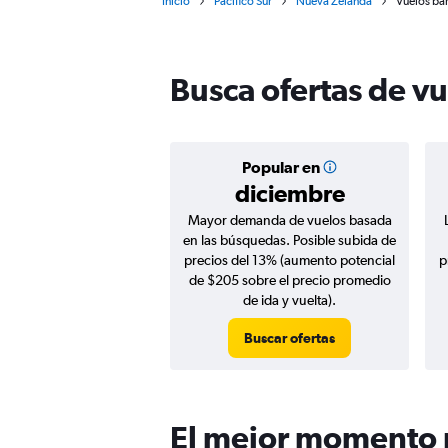
Inicio
Pacífico Sur
Nueva Zelanda
Vuelos ba
Busca ofertas de v
Popular en
diciembre
Mayor demanda de vuelos basada
en las búsquedas. Posible subida de
precios del 13% (aumento potencial
p
de $205 sobre el precio promedio
de ida y vuelta).
Buscar ofertas
El mejor momento p