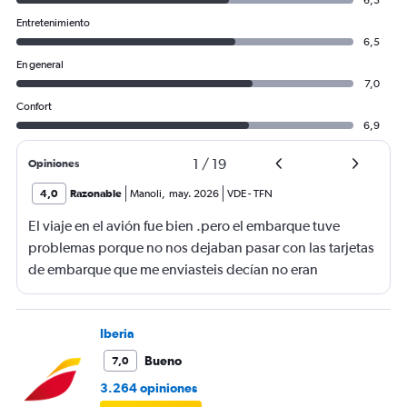
6,3
Entretenimiento
6,5
En general
7,0
Confort
6,9
1
/
19
Opiniones
4,0
Razonable
Manoli
,
may. 2026
VDE
-
TFN
El viaje en el avión fue bien .pero el embarque tuve
problemas porque no nos dejaban pasar con las tarjetas
de embarque que me enviasteis decían no eran
completas nonponia vuelo y querían los billetes y yo no
los tenía casi perdemos el vuelo.suerte de una chica que
nos dejó pasar
Iberia
Bueno
7,0
3.264 opiniones