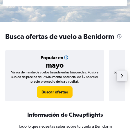
Busca ofertas de vuelo a Benidorm
Popular en
mayo
Mayor demanda de vuelos basada en las búsquedas. Posible
Los precio
subida de precios del 7% (aumento potencial de $7 sobre el
de precio
precio promedio de ida y vuelta).
Buscar ofertas
Información de Cheapflights
Todo lo que necesitas saber sobre tu vuelo a Benidorm