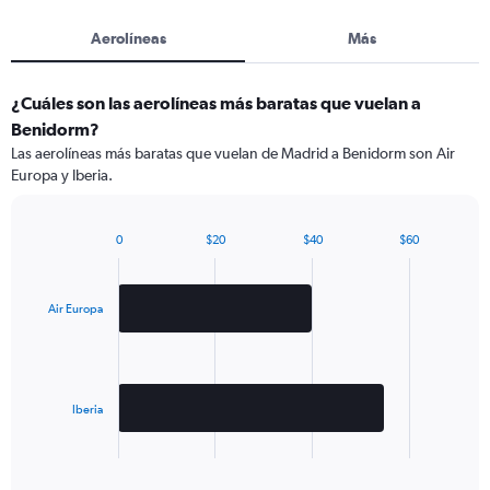
Aerolíneas
Más
¿Cuáles son las aerolíneas más baratas que vuelan a
Benidorm?
Las aerolíneas más baratas que vuelan de Madrid a Benidorm son Air
Europa y Iberia.
0
$20
$40
$60
Bar
Chart
graphic.
chart
with
2
Air Europa
bars.
The
chart
has
Iberia
1
X
End
of
axis
interactive