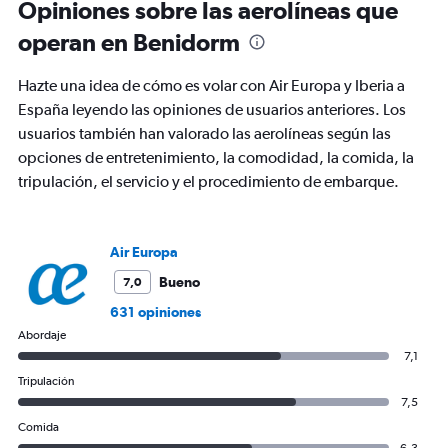
Opiniones sobre las aerolíneas que
categories.
The
operan en Benidorm
chart
has
Hazte una idea de cómo es volar con Air Europa y Iberia a
1
Y
España leyendo las opiniones de usuarios anteriores. Los
axis
usuarios también han valorado las aerolíneas según las
displaying
opciones de entretenimiento, la comodidad, la comida, la
values.
tripulación, el servicio y el procedimiento de embarque.
Range:
0
to
45.
Air Europa
Bueno
7,0
631 opiniones
Abordaje
7,1
Tripulación
7,5
Comida