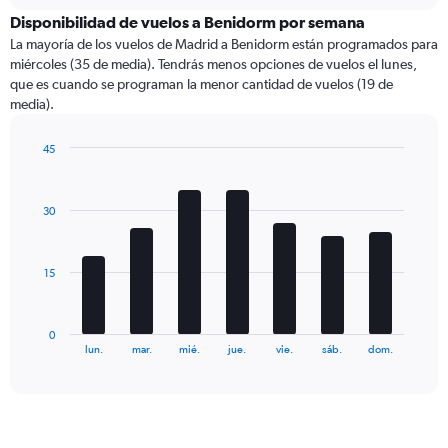
displaying
chart
categories.
Disponibilidad de vuelos a Benidorm por semana
Range:
La mayoría de los vuelos de Madrid a Benidorm están programados para
2
miércoles (35 de media). Tendrás menos opciones de vuelos el lunes,
categories.
que es cuando se programan la menor cantidad de vuelos (19 de
The
media).
chart
has
45
1
Bar
Chart
Y
graphic.
chart
axis
with
displaying
30
7
values.
bars.
Range:
0
The
15
to
chart
60.
has
1
0
X
End
lun.
mar.
mié.
jue.
vie.
sáb.
dom.
of
axis
interactive
displaying
chart
categories.
Range:
7