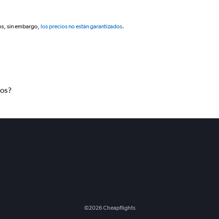
os, sin embargo,
los precios no están garantizados
.
tos?
©
2026
Cheapflights