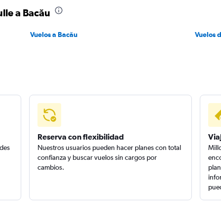
ulle a Bacău
Vuelos a Bacău
Vuelos d
Reserva con flexibilidad
Via
edes
Nuestros usuarios pueden hacer planes con total
Mill
confianza y buscar vuelos sin cargos por
enco
cambios.
plan
info
pued