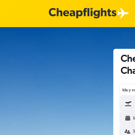
Che
Cha
Ida y v