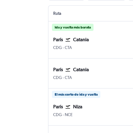
Ruta
Ida y vuelta más barata
París
Catania
CDG
-
CTA
París
Catania
CDG
-
CTA
El más corto de ida y vuelta
París
Niza
CDG
-
NCE