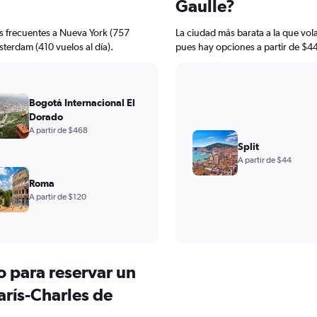
Gaulle?
os frecuentes a Nueva York (757
La ciudad más barata a la que vola
sterdam (410 vuelos al día).
pues hay opciones a partir de $44
Bogotá Internacional El
Dorado
A partir de $468
Split
A partir de $44
Roma
A partir de $120
o para reservar un
rís-Charles de