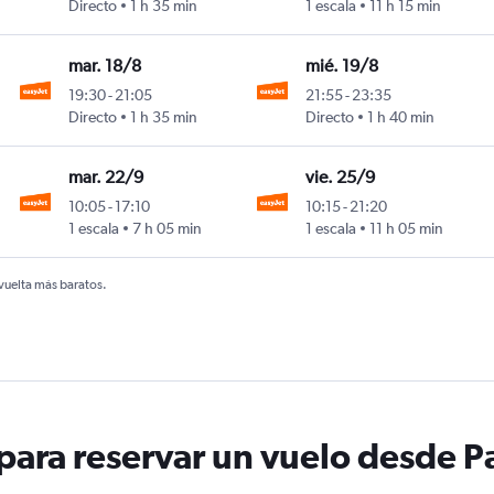
Directo
1 h 35 min
1 escala
11 h 15 min
mar. 18/8
mié. 19/8
19:30
-
21:05
21:55
-
23:35
Directo
1 h 35 min
Directo
1 h 40 min
mar. 22/9
vie. 25/9
10:05
-
17:10
10:15
-
21:20
1 escala
7 h 05 min
1 escala
11 h 05 min
 vuelta más baratos.
ara reservar un vuelo desde Pa