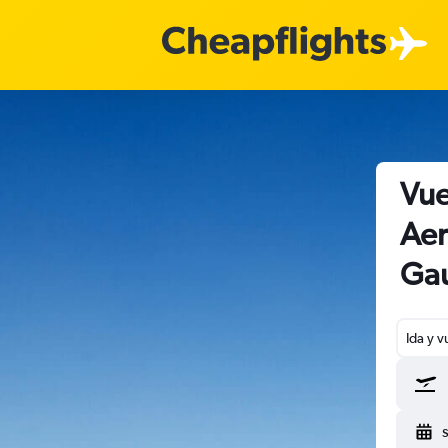
Vue
Aer
Gau
Ida y v