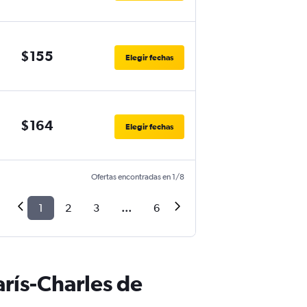
$155
Elegir fechas
$164
Elegir fechas
Ofertas encontradas en 1/8
1
2
3
...
6
rís-Charles de