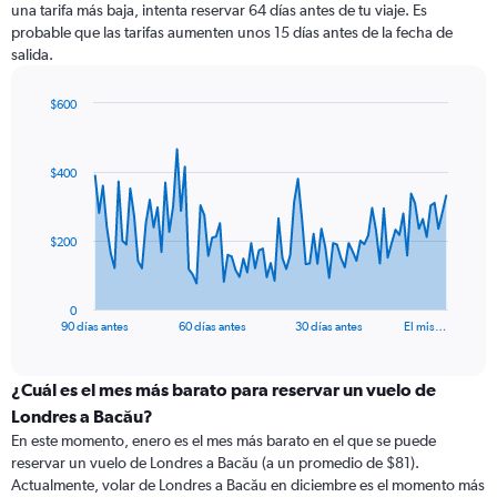
una tarifa más baja, intenta reservar 64 días antes de tu viaje. Es
probable que las tarifas aumenten unos 15 días antes de la fecha de
salida.
$600
Chart
Chart
graphic.
with
91
$400
data
points.
The
$200
chart
has
1
0
X
End
90 días antes
60 días antes
30 días antes
El mis…
of
axis
interactive
displaying
chart
categories.
¿Cuál es el mes más barato para reservar un vuelo de
Range:
Londres a Bacău?
91
En este momento, enero es el mes más barato en el que se puede
categories.
reservar un vuelo de Londres a Bacău (a un promedio de $81).
The
Actualmente, volar de Londres a Bacău en diciembre es el momento más
chart