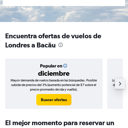
Encuentra ofertas de vuelos de
Londres a Bacău
Popular en
diciembre
Mayor demanda de vuelos basada en las búsquedas. Posible
Los precio
subida de precios del 3% (aumento potencial de $7 sobre el
de precios
precio promedio de ida y vuelta).
Buscar ofertas
El mejor momento para reservar un