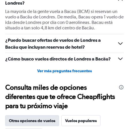
Londres?
axis
displaying
La mayoría de la gente vuela a Bacau (BCM) si reservan un
Number
vuelo a Bacău de Londres. De media, Bacau opera 1 vuelo de
of
ida desde Londres por día con 0 aerolíneas. Bacau está
flights.
situado a tan solo 4,8 km del centro de Bacău.
Range:
0
¿Puedo buscar ofertas de vuelos de Londres a
to
Bacău que incluyan reservas de hotel?
7.5.
¿Cómo busco vuelos directos de Londres a Bacău?
Ver más preguntas frecuentes
Consulta miles de opciones
diferentes que te ofrece Cheapflights
para tu próximo viaje
Otras opciones de vuelos
Vuelos populares