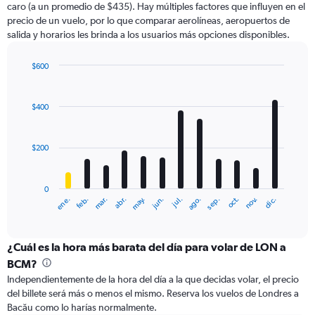
caro (a un promedio de $435). Hay múltiples factores que influyen en el
has
precio de un vuelo, por lo que comparar aerolíneas, aeropuertos de
1
salida y horarios les brinda a los usuarios más opciones disponibles.
Y
axis
displaying
$600
values.
Bar
Chart
Range:
graphic.
chart
with
0
$400
12
to
bars.
600.
$200
The
chart
has
0
1
ene.
abr.
jul.
oct.
mar.
jun.
sep.
dic.
feb.
may.
ago.
nov.
X
End
of
axis
interactive
displaying
chart
categories.
¿Cuál es la hora más barata del día para volar de LON a
Range:
BCM?
12
Independientemente de la hora del día a la que decidas volar, el precio
categories.
del billete será más o menos el mismo. Reserva los vuelos de Londres a
The
Bacău como lo harías normalmente.
chart