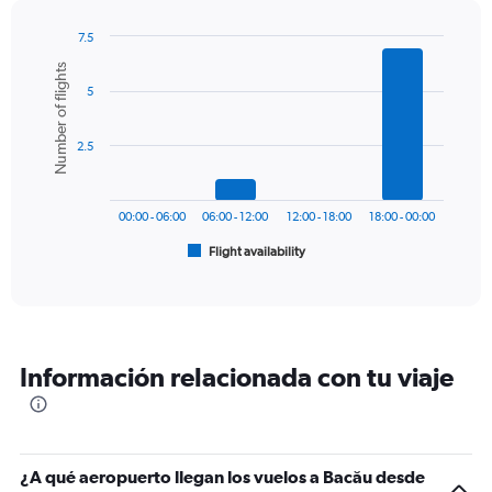
has
1
7.5
Y
Bar
Chart
Number of flights
graphic.
chart
axis
5
with
displaying
6
values.
bars.
Range:
2.5
0
The
to
chart
600.
has
00:00 - 06:00
06:00 - 12:00
12:00 - 18:00
18:00 - 00:00
1
Flight availability
X
End
of
axis
interactive
displaying
chart
categories.
Range:
6
Información relacionada con tu viaje
categories.
The
chart
has
1
¿A qué aeropuerto llegan los vuelos a Bacău desde
Y