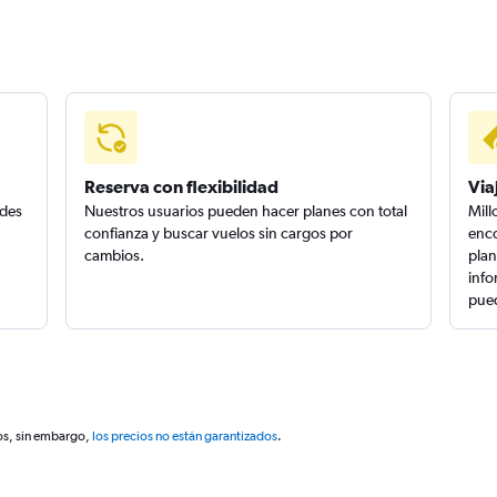
Reserva con flexibilidad
Via
edes
Nuestros usuarios pueden hacer planes con total
Mill
confianza y buscar vuelos sin cargos por
enco
cambios.
plan
info
pued
os, sin embargo,
los precios no están garantizados
.