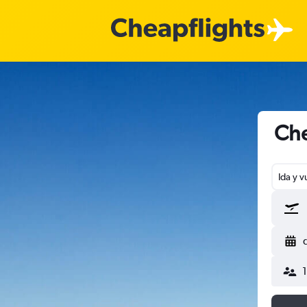
Che
Ida y v