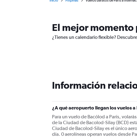
Inicio
Filipinas
Vuelos baratos de París a Interna
El mejor momento p
¿Tienes un calendario flexible? Descubre
Información relacio
¿A qué aeropuerto llegan los vuelos a
Para un vuelo de Bacólod a París, volarás
de la Ciudad de Bacolod-Silay (BCD) está 
Ciudad de Bacolod-Silay es el único aer
día. 0 aerolíneas operan vuelos desde Pa