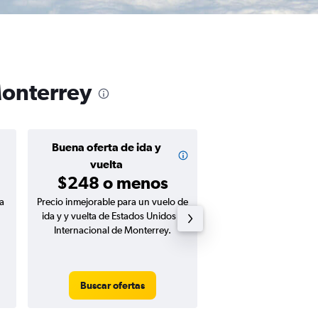
Monterrey
Buena oferta de ida y
Buena oferta de
$75 o me
vuelta
$248 o menos
a
Precio inmejorable para un vuelo de
Precio inmejorable para
ida y y vuelta de Estados Unidos a
ida de Estados Un
Internacional de Monterrey.
Internacional de Mo
Buscar ofertas
Buscar ofert