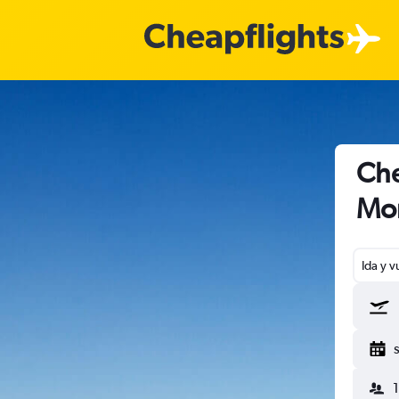
Che
Mon
Ida y v