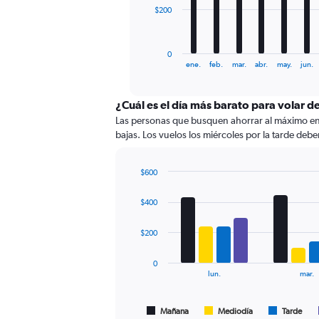
The
$200
chart
has
1
0
X
End
ene.
feb.
mar.
abr.
may.
jun.
of
axis
interactive
displaying
chart
categories.
¿Cuál es el día más barato para volar 
Range:
Las personas que busquen ahorrar al máximo en s
12
bajas. Los vuelos los miércoles por la tarde debe
categories.
The
chart
$600
has
Bar
Chart
graphic.
chart
1
$400
with
Y
4
axis
data
$200
displaying
series.
values.
0
Range:
The
lun.
mar.
0
chart
to
has
600.
1
Mañana
Mediodía
Tarde
End