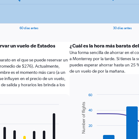
60 días antes
30 días antes
ervar un vuelo de Estados
¿Cuál es la hora más barata de
Una forma sencilla de ahorrar en el cos
a Monterrey por la tarde. Si tienes la 
arato en el que se puede reservar un
puedes esperar ahorrar hasta un 25 %
promedio de $276). Actualmente,
de un vuelo de por la mañana.
iembre es el momento más caro (a un
e influyen en el precio de un vuelo,
e salida y horarios les brinda a los
60
Combination
Chart
Number of flights
graphic.
chart
40
with
2
data
series.
20
The