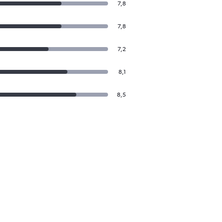
7,8
7,8
7,2
8,1
8,5