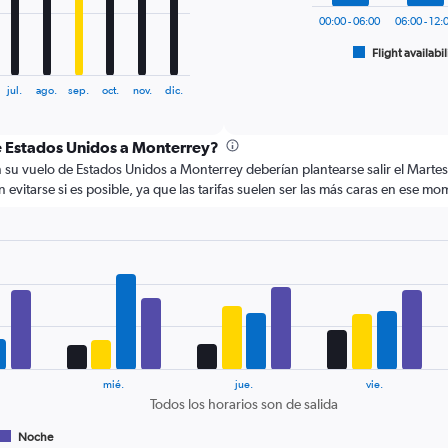
chart
00:00 - 06:00
06:00 - 12:
has
1
Flight availabil
End
of
X
interactive
axis
jul.
ago.
sep.
oct.
nov.
dic.
chart
displaying
categories.
de Estados Unidos a Monterrey?
Range:
6
u vuelo de Estados Unidos a Monterrey deberían plantearse salir el Martes 
categories.
n evitarse si es posible, ya que las tarifas suelen ser las más caras en ese m
The
chart
has
2
Y
axes
displaying
Avg.
Price
and
mié.
jue.
vie.
Number
Todos los horarios son de salida
of
flights.
Noche