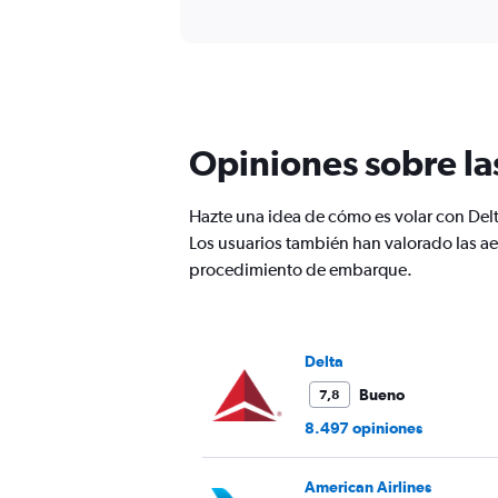
of
X
interactive
axis
chart
displaying
Todos
los
horarios
son
Opiniones sobre la
de
salida.
Range:
Hazte una idea de cómo es volar con Del
7
categories.
Los usuarios también han valorado las aer
The
procedimiento de embarque.
chart
has
1
Y
Delta
axis
displaying
Bueno
7,8
values.
8.497 opiniones
Range:
0
to
American Airlines
600.