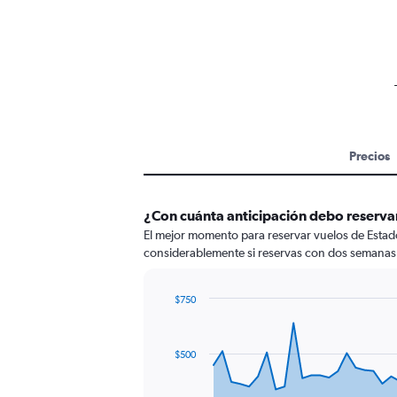
Precios
¿Con cuánta anticipación debo reserva
El mejor momento para reservar vuelos de Estado
considerablemente si reservas con dos semanas 
$750
Chart
Chart
graphic.
with
91
$500
data
points.