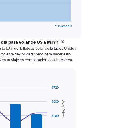
El mismo día
l día para volar de US a MTY?
te total del billete es volar de Estados Unidos
suficiente flexibilidad como para hacer esto,
 en tu viaje en comparación con la reserva
$720
$600
Avg. Price
$480