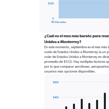
The
$250
chart
has
1
0
X
End
90 días antes
of
axis
interactive
displaying
chart
categories.
¿Cuál es el mes más barato para res
Range:
Unidos a Monterrey?
91
En este momento, septiembre es el mes más b
categories.
vuelo de Estados Unidos a Monterrey (a un 
The
volar de Estados Unidos a Monterrey en dic
chart
promedio de $512). Hay múltiples factores qu
has
por lo que comparar aerolíneas, aeropuertos d
1
usuarios más opciones disponibles.
Y
axis
displaying
$600
values.
Bar
Chart
Range:
graphic.
chart
with
0
$400
12
to
bars.
750.