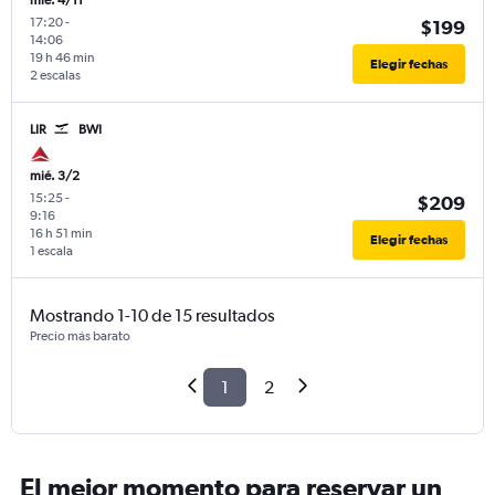
mié. 4/11
17:20
-
$199
14:06
19 h 46 min
Elegir fechas
2 escalas
LIR
BWI
mié. 3/2
15:25
-
$209
9:16
16 h 51 min
Elegir fechas
1 escala
Mostrando 1-10 de 15 resultados
Precio más barato
1
2
El mejor momento para reservar un