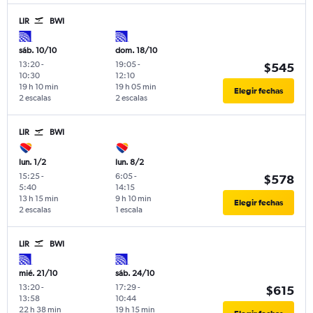
LIR
BWI
sáb. 10/10
dom. 18/10
13:20
-
19:05
-
$545
10:30
12:10
19 h 10 min
19 h 05 min
Elegir fechas
2 escalas
2 escalas
LIR
BWI
lun. 1/2
lun. 8/2
15:25
-
6:05
-
$578
5:40
14:15
13 h 15 min
9 h 10 min
Elegir fechas
2 escalas
1 escala
LIR
BWI
mié. 21/10
sáb. 24/10
13:20
-
17:29
-
$615
13:58
10:44
22 h 38 min
19 h 15 min