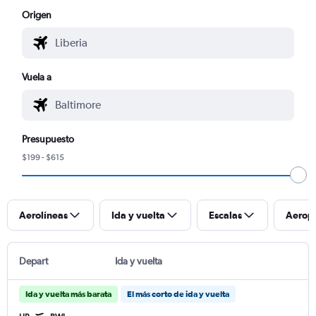
Origen
Vuela a
Presupuesto
$199 - $615
Aerolíneas
Ida y vuelta
Escalas
Aerop
Depart
Ida y vuelta
Ida y vuelta más barata
El más corto de ida y vuelta