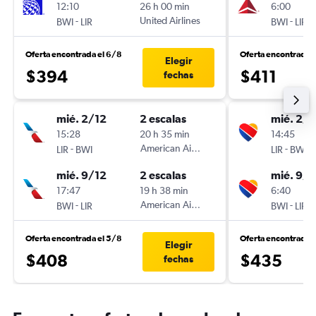
12:10
26 h 00 min
6:00
-
United Airlines
-
BWI
LIR
BWI
LIR
Oferta encontrada el 6/8
Oferta encontrada 
Elegir
$394
$411
fechas
mié. 2/12
2 escalas
mié. 2/1
15:28
20 h 35 min
14:45
-
American Airlines
-
LIR
BWI
LIR
BWI
mié. 9/12
2 escalas
mié. 9/1
17:47
19 h 38 min
6:40
-
American Airlines
-
BWI
LIR
BWI
LIR
Oferta encontrada el 5/8
Oferta encontrada 
Elegir
$408
$435
fechas