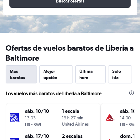
Buscar ofertas
Ofertas de vuelos baratos de Liberia a
Baltimore
Más
Mejor
Última
Solo
baratos
opción
hora
ida
Los vuelos más baratos de Liberia a Baltimore
sáb. 10/10
1 escala
sáb. 10/
13:03
19 h 27 min
14:00
-
United Airlines
-
LIR
BWI
LIR
BWI
sáb. 17/10
2 escalas
dom. 18