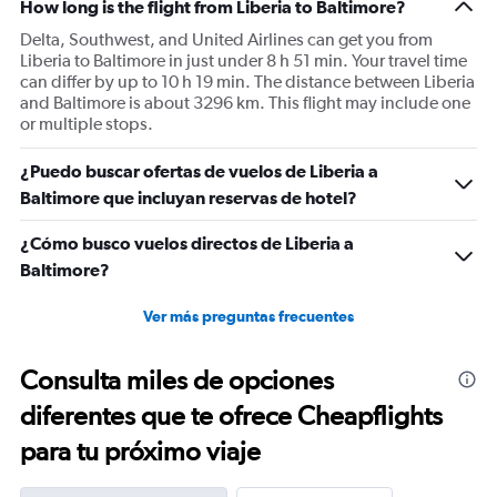
How long is the flight from Liberia to Baltimore?
Y
axis
Delta, Southwest, and United Airlines can get you from
displaying
Liberia to Baltimore in just under 8 h 51 min. Your travel time
Number
can differ by up to 10 h 19 min. The distance between Liberia
of
and Baltimore is about 3296 km. This flight may include one
flights.
or multiple stops.
Range:
0
¿Puedo buscar ofertas de vuelos de Liberia a
to
Baltimore que incluyan reservas de hotel?
1.2.
¿Cómo busco vuelos directos de Liberia a
Baltimore?
Ver más preguntas frecuentes
Consulta miles de opciones
diferentes que te ofrece Cheapflights
para tu próximo viaje