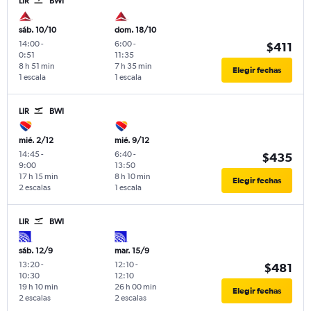
LIR
BWI
sáb. 10/10
dom. 18/10
14:00
-
6:00
-
$411
0:51
11:35
8 h 51 min
7 h 35 min
Elegir fechas
1 escala
1 escala
LIR
BWI
mié. 2/12
mié. 9/12
14:45
-
6:40
-
$435
9:00
13:50
17 h 15 min
8 h 10 min
Elegir fechas
2 escalas
1 escala
LIR
BWI
sáb. 12/9
mar. 15/9
13:20
-
12:10
-
$481
10:30
12:10
19 h 10 min
26 h 00 min
Elegir fechas
2 escalas
2 escalas