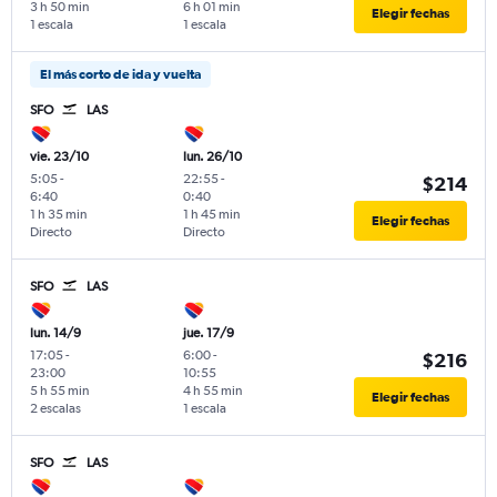
3 h 50 min
6 h 01 min
Elegir fechas
1 escala
1 escala
El más corto de ida y vuelta
SFO
LAS
vie. 23/10
lun. 26/10
5:05
-
22:55
-
$214
6:40
0:40
1 h 35 min
1 h 45 min
Elegir fechas
Directo
Directo
SFO
LAS
lun. 14/9
jue. 17/9
17:05
-
6:00
-
$216
23:00
10:55
5 h 55 min
4 h 55 min
Elegir fechas
2 escalas
1 escala
SFO
LAS