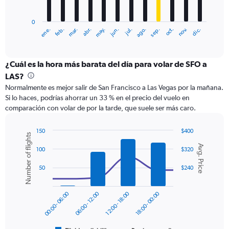
chart
has
0
1
ene.
feb.
mar.
abr.
may.
jun.
jul.
ago.
sep.
oct.
nov.
dic.
X
End
of
axis
interactive
displaying
chart
categories.
¿Cuál es la hora más barata del día para volar de SFO a
Range:
LAS?
12
Normalmente es mejor salir de San Francisco a Las Vegas por la mañana.
categories.
Si lo haces, podrías ahorrar un 33 % en el precio del vuelo en
The
comparación con volar de por la tarde, que suele ser más caro.
chart
has
1
150
$400
Number of flights
Y
Combination
Chart
Avg. Price
graphic.
chart
axis
100
$320
with
displaying
2
50
$240
values.
data
Range:
series.
0
00:00 - 06:00
06:00 - 12:00
12:00 - 18:00
18:00 - 00:00
to
The
300.
chart
has