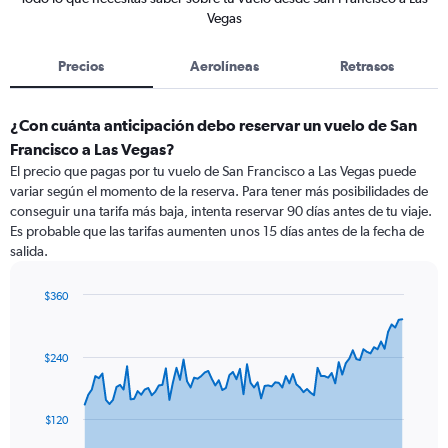
Vegas
Precios
Aerolíneas
Retrasos
¿Con cuánta anticipación debo reservar un vuelo de San
Francisco a Las Vegas?
El precio que pagas por tu vuelo de San Francisco a Las Vegas puede
variar según el momento de la reserva. Para tener más posibilidades de
conseguir una tarifa más baja, intenta reservar 90 días antes de tu viaje.
Es probable que las tarifas aumenten unos 15 días antes de la fecha de
salida.
$360
Chart
Chart
graphic.
with
91
$240
data
points.
The
$120
chart