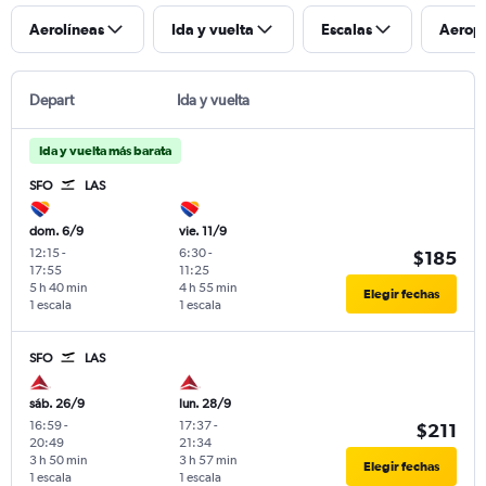
Aerolíneas
Ida y vuelta
Escalas
Aerop
Depart
Ida y vuelta
Ida y vuelta más barata
SFO
LAS
dom. 6/9
vie. 11/9
12:15
-
6:30
-
$185
17:55
11:25
5 h 40 min
4 h 55 min
Elegir fechas
1 escala
1 escala
SFO
LAS
sáb. 26/9
lun. 28/9
16:59
-
17:37
-
$211
20:49
21:34
3 h 50 min
3 h 57 min
Elegir fechas
1 escala
1 escala