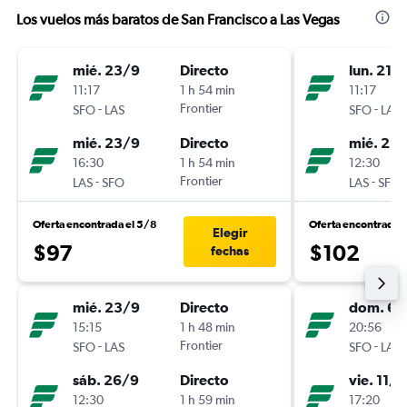
Los vuelos más baratos de San Francisco a Las Vegas
mié. 23/9
Directo
lun. 21/
11:17
1 h 54 min
11:17
-
Frontier
-
SFO
LAS
SFO
LAS
mié. 23/9
Directo
mié. 23
16:30
1 h 54 min
12:30
-
Frontier
-
LAS
SFO
LAS
SFO
Oferta encontrada el 5/8
Oferta encontrada 
Elegir
$97
$102
fechas
mié. 23/9
Directo
dom. 6/
15:15
1 h 48 min
20:56
-
Frontier
-
SFO
LAS
SFO
LAS
sáb. 26/9
Directo
vie. 11/9
12:30
1 h 59 min
17:20