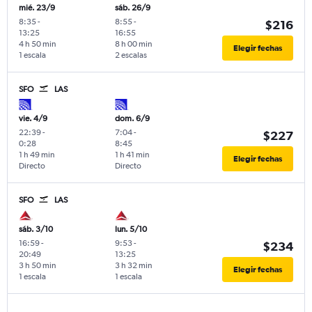
mié. 23/9
sáb. 26/9
8:35
-
8:55
-
$216
13:25
16:55
4 h 50 min
8 h 00 min
Elegir fechas
1 escala
2 escalas
SFO
LAS
vie. 4/9
dom. 6/9
22:39
-
7:04
-
$227
0:28
8:45
1 h 49 min
1 h 41 min
Elegir fechas
Directo
Directo
SFO
LAS
sáb. 3/10
lun. 5/10
16:59
-
9:53
-
$234
20:49
13:25
3 h 50 min
3 h 32 min
Elegir fechas
1 escala
1 escala