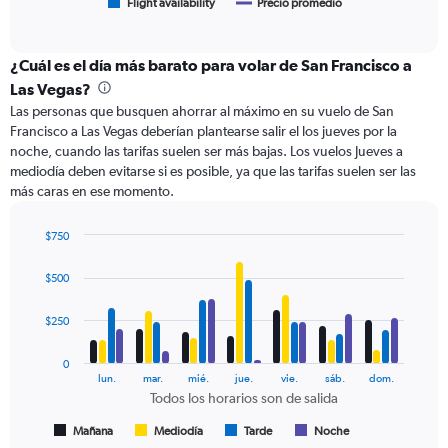
1
Flight availability
Precio promedio
End
of
X
interactive
axis
chart
displaying
¿Cuál es el día más barato para volar de San Francisco a
categories.
Las Vegas?
Range:
Las personas que busquen ahorrar al máximo en su vuelo de San
6
Francisco a Las Vegas deberían plantearse salir el los jueves por la
categories.
noche, cuando las tarifas suelen ser más bajas. Los vuelos Jueves a
The
mediodía deben evitarse si es posible, ya que las tarifas suelen ser las
chart
más caras en ese momento.
has
2
Y
$750
axes
Bar
Chart
displaying
graphic.
chart
$500
with
Avg.
4
Price
data
$250
and
series.
Number
of
0
The
lun.
mar.
mié.
jue.
vie.
sáb.
dom.
flights.
chart
Todos los horarios son de salida
has
1
Mañana
Mediodía
Tarde
Noche
End
of