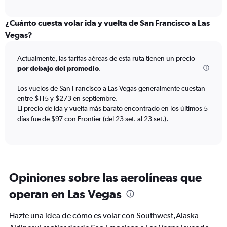
X
interactive
axis
chart
displaying
¿Cuánto cuesta volar ida y vuelta de San Francisco a Las
Todos
Vegas?
los
horarios
Actualmente, las tarifas aéreas de esta ruta tienen un precio
son
de
por debajo del promedio
.
salida.
Range:
Los vuelos de San Francisco a Las Vegas generalmente cuestan
7
entre $115 y $273 en septiembre.
categories.
El precio de ida y vuelta más barato encontrado en los últimos 5
The
días fue de $97 con Frontier (del 23 set. al 23 set.).
chart
has
1
Y
axis
displaying
Opiniones sobre las aerolíneas que
values.
operan en Las Vegas
Range:
0
to
Hazte una idea de cómo es volar con Southwest,Alaska
750.