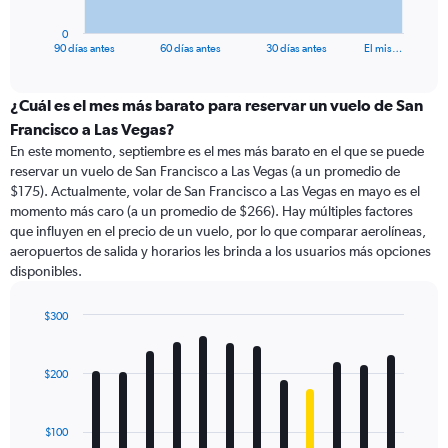
has
1
0
X
End
90 días antes
60 días antes
30 días antes
El mis…
of
axis
interactive
displaying
chart
categories.
¿Cuál es el mes más barato para reservar un vuelo de San
Range:
Francisco a Las Vegas?
91
En este momento, septiembre es el mes más barato en el que se puede
categories.
reservar un vuelo de San Francisco a Las Vegas (a un promedio de
The
$175). Actualmente, volar de San Francisco a Las Vegas en mayo es el
chart
momento más caro (a un promedio de $266). Hay múltiples factores
has
que influyen en el precio de un vuelo, por lo que comparar aerolíneas,
1
aeropuertos de salida y horarios les brinda a los usuarios más opciones
Y
disponibles.
axis
displaying
values.
$300
Range:
Bar
Chart
0
graphic.
chart
with
to
$200
12
360.
bars.
$100
The