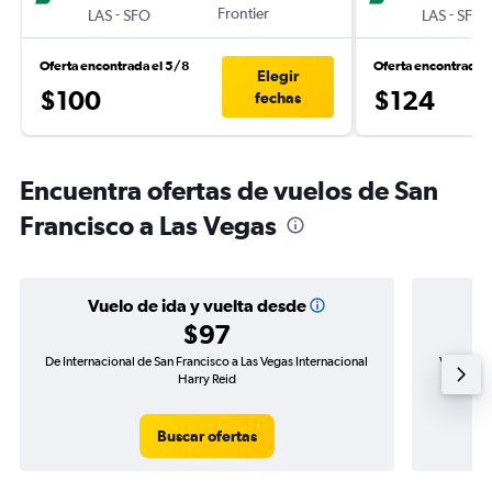
-
Frontier
-
LAS
SFO
LAS
SFO
Oferta encontrada el 5/8
Oferta encontrada 
Elegir
$100
$124
fechas
Encuentra ofertas de vuelos de San
Francisco a Las Vegas
Vuelo de ida y vuelta desde
$97
De Internacional de San Francisco a Las Vegas Internacional
Vuelo de 
Harry Reid
Buscar ofertas