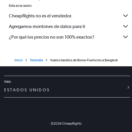
Esta es la razón:
Cheapflights no es el vendedor.
Agregamos montones de datos para ti
¿Por qué los precios no son 100% exactos?
Inicio
Tailandia
Vuelos baratos de Roma-Fiumicino a Bangkok
Web
ESTADOS UNIDOS
©
2026
Cheapflights