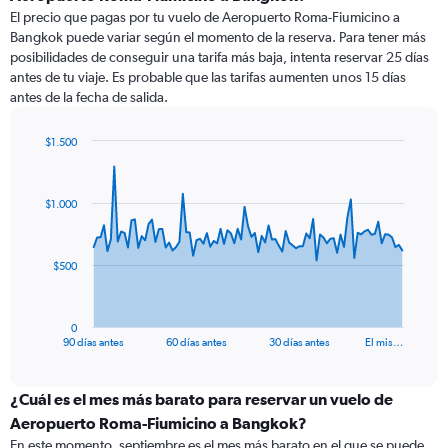
El precio que pagas por tu vuelo de Aeropuerto Roma-Fiumicino a
Bangkok puede variar según el momento de la reserva. Para tener más
posibilidades de conseguir una tarifa más baja, intenta reservar 25 días
antes de tu viaje. Es probable que las tarifas aumenten unos 15 días
antes de la fecha de salida.
$1.500
Chart
Chart
graphic.
with
91
$1.000
data
points.
The
$500
chart
has
1
0
X
End
90 días antes
60 días antes
30 días antes
El mis…
of
axis
interactive
displaying
chart
categories.
¿Cuál es el mes más barato para reservar un vuelo de
Range:
Aeropuerto Roma-Fiumicino a Bangkok?
91
En este momento, septiembre es el mes más barato en el que se puede