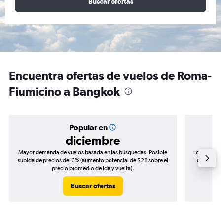
Buscar ofertas
Encuentra ofertas de vuelos de Roma-
Fiumicino a Bangkok
Popular en
diciembre
Mayor demanda de vuelos basada en las búsquedas. Posible
Los precio
subida de precios del 3% (aumento potencial de $28 sobre el
de precio
precio promedio de ida y vuelta).
Buscar ofertas