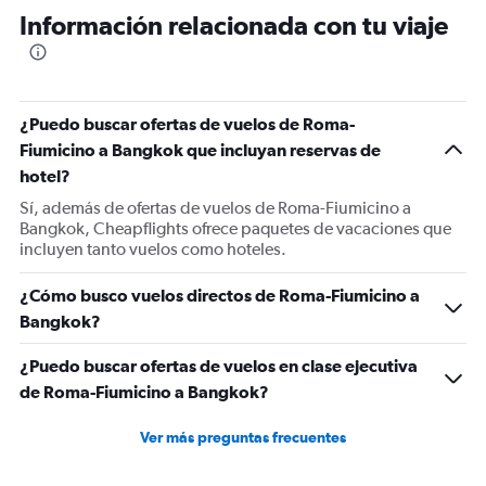
12
Información relacionada con tu viaje
categories.
The
chart
has
1
¿Puedo buscar ofertas de vuelos de Roma-
Y
Fiumicino a Bangkok que incluyan reservas de
axis
displaying
hotel?
values.
Sí, además de ofertas de vuelos de Roma-Fiumicino a
Range:
Bangkok, Cheapflights ofrece paquetes de vacaciones que
0
incluyen tanto vuelos como hoteles.
to
1200.
¿Cómo busco vuelos directos de Roma-Fiumicino a
Bangkok?
¿Puedo buscar ofertas de vuelos en clase ejecutiva
de Roma-Fiumicino a Bangkok?
Ver más preguntas frecuentes