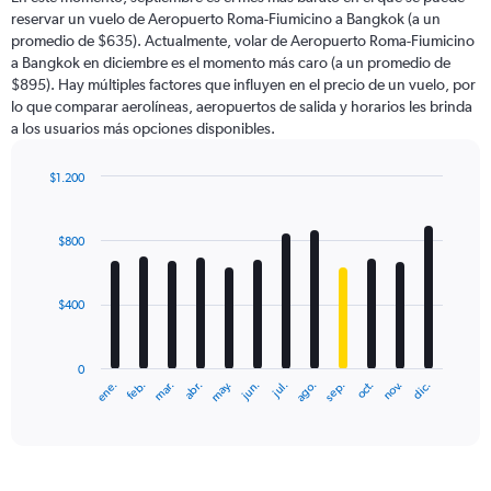
categories.
reservar un vuelo de Aeropuerto Roma-Fiumicino a Bangkok (a un
The
promedio de $635). Actualmente, volar de Aeropuerto Roma-Fiumicino
chart
a Bangkok en diciembre es el momento más caro (a un promedio de
has
$895). Hay múltiples factores que influyen en el precio de un vuelo, por
1
lo que comparar aerolíneas, aeropuertos de salida y horarios les brinda
Y
a los usuarios más opciones disponibles.
axis
displaying
values.
$1.200
Range:
Bar
Chart
0
graphic.
chart
with
to
$800
12
1500.
bars.
$400
The
chart
has
0
1
ene.
feb.
mar.
abr.
may.
jun.
jul.
ago.
sep.
oct.
nov.
dic.
X
End
of
axis
interactive
displaying
chart
categories.
Range: