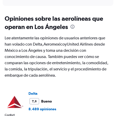
X
interactive
axis
chart
displaying
Todos
Opiniones sobre las aerolíneas que
los
operan en Los Ángeles
horarios
son
de
Lee atentamente las opiniones de usuarios anteriores que
salida.
han volado con Delta,AeromexicoyUnited Airlines desde
Range:
México a Los Ángeles y toma una decisión con
7
categories.
conocimiento de causa. También puedes ver cómo se
The
comparan las opciones de entretenimiento, la comodidad,
chart
la comida, la tripulación, el servicio y el procedimiento de
has
1
embarque de cada aerolínea.
Y
axis
displaying
Delta
values.
Range:
Bueno
7,8
0
8.489 opiniones
to
600.
Confort