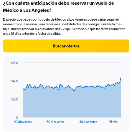
¿Con cuánta anticipación debo reservar un vuelo de
Range:
México a Los Ángeles?
4
categories.
El precio que pagas por tu vuelo de México a Los Ángeles puede variar según el
The
momento de la reserva. Para tener más posibilidades de conseguir una tarifa más
chart
baja, intenta reservar 43 días antes de tu viaje. Es probable que las tarifas aumenten
has
unos 15 días antes de la fecha de salida.
1
Y
Buscar ofertas
axis
displaying
values.
$600
Range:
Chart
Chart
0
graphic.
with
to
91
$400
data
12.
points.
The
$200
chart
has
1
0
X
End
90 días antes
60 días antes
30 días antes
El mis…
of
axis
interactive