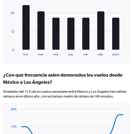
Y
Chart
graphic.
chart
axes
with
displaying
24
7
Avg.
bars.
Price
and
The
12
Number
chart
of
has
flights.
1
0
X
End
lun.
mar.
mié.
jue.
vie.
sáb.
dom.
of
axis
interactive
displaying
chart
categories.
¿Con qué frecuencia salen demorados los vuelos desde
Range:
México a Los Ángeles?
7
categories.
Alrededor del 12 % de los vuelos semanales entre México y Los Ángeles han sufrido
The
retrasos en el último año, con un tiempo medio de retraso de 146 minutos.
chart
has
20%
1
Line
Chart
Y
graphic.
chart
axis
with
15%
displaying
14
values.
data