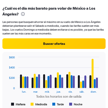
displaying
chart
categories.
¿Cuál es el día más barato para volar de México a Los
Range:
Ángeles?
91
categories.
Las personas que busquen ahorrar al máximo en su vuelo de México a Los Ángeles
The
deberían plantearse salir el Sábado a mediodía, cuando las tarifas suelen ser más
chart
bajas. Los vuelos Domingo a mediodía deben evitarse si es posible, ya que las tarifas
has
suelen ser las más caras en ese momento.
1
Y
Buscar ofertas
axis
displaying
values.
$600
Range:
Bar
Chart
0
graphic.
chart
$400
to
with
600.
4
data
$200
series.
0
The
lun.
mar.
mié.
jue.
vie.
sáb.
dom.
chart
Todos los horarios son de salida
has
1
Mañana
Mediodía
Tarde
Noche
End
of