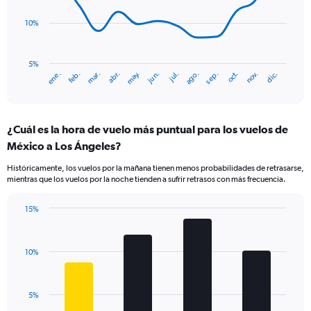
Range:
points.
0
10%
to
The
36.
chart
has
5%
ene.
abr.
jul.
oct.
mar.
jun.
sep.
dic.
feb.
may.
ago.
nov.
1
End
of
X
interactive
axis
chart
displaying
¿Cuál es la hora de vuelo más puntual para los vuelos de
categories.
Range:
México a Los Ángeles?
14
Históricamente, los vuelos por la mañana tienen menos probabilidades de retrasarse,
categories.
mientras que los vuelos por la noche tienden a sufrir retrasos con más frecuencia.
The
chart
has
15%
Bar
1
Chart
graphic.
chart
Y
with
axis
10%
4
displaying
bars.
values.
Range:
The
5%
5
chart