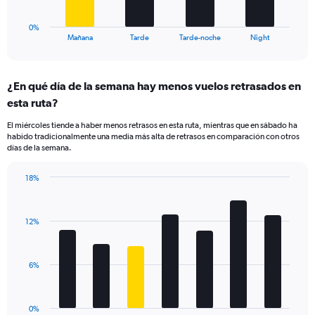
to
has
20.
1
0%
X
End
Mañana
Tarde
Tarde-noche
Night
of
axis
interactive
displaying
chart
categories.
¿En qué día de la semana hay menos vuelos retrasados en
Range:
esta ruta?
4
categories.
El miércoles tiende a haber menos retrasos en esta ruta, mientras que en sábado ha
The
habido tradicionalmente una media más alta de retrasos en comparación con otros
chart
días de la semana.
has
1
18%
Y
Bar
Chart
axis
graphic.
chart
displaying
with
values.
12%
7
Range:
bars.
0
to
The
6%
15.
chart
has
1
0%