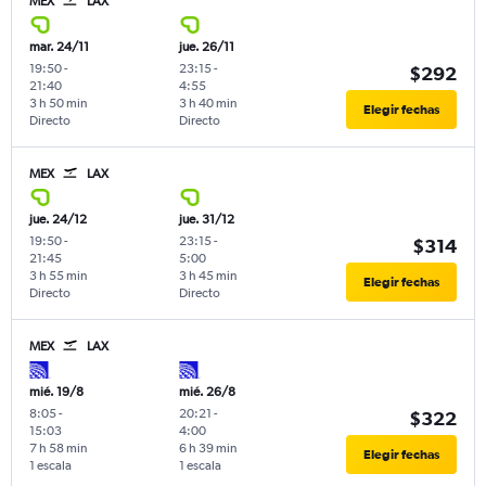
MEX
LAX
mar. 24/11
jue. 26/11
19:50
-
23:15
-
$292
21:40
4:55
3 h 50 min
3 h 40 min
Elegir fechas
Directo
Directo
MEX
LAX
jue. 24/12
jue. 31/12
19:50
-
23:15
-
$314
21:45
5:00
3 h 55 min
3 h 45 min
Elegir fechas
Directo
Directo
MEX
LAX
mié. 19/8
mié. 26/8
8:05
-
20:21
-
$322
15:03
4:00
7 h 58 min
6 h 39 min
Elegir fechas
1 escala
1 escala