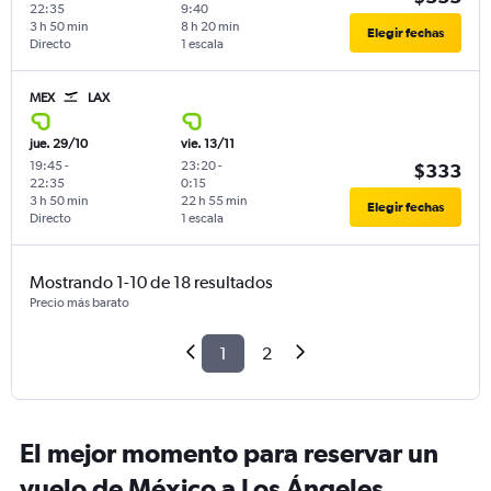
22:35
9:40
3 h 50 min
8 h 20 min
Elegir fechas
Directo
1 escala
MEX
LAX
jue. 29/10
vie. 13/11
19:45
-
23:20
-
$333
22:35
0:15
3 h 50 min
22 h 55 min
Elegir fechas
Directo
1 escala
Mostrando 1-10 de 18 resultados
Precio más barato
1
2
El mejor momento para reservar un
vuelo de México a Los Ángeles