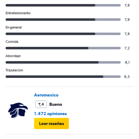
7,8
Entretenimiento
7,8
En general
7,8
Comida
7,2
Abordaje
8,1
Tripulación
8,5
Aeromexico
Bueno
7,4
1.472 opiniones
Leer reseñas