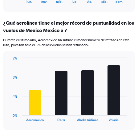
X
End
lun.
mar.
mié.
jue.
vie.
sáb.
dom.
of
axis
interactive
displaying
chart
categories.
¿Qué aerolínea tiene el mejor récord de puntualidad en los
Range:
vuelos de México México a ?
7
categories.
Durante el último año, Aeromexico ha sufrido el menor número de retrasos en esta
The
ruta, pues tan solo el 5 % de los vuelos se han retrasado.
chart
has
12%
1
Bar
Chart
Y
graphic.
chart
axis
with
displaying
8%
4
values.
bars.
Range:
0
The
4%
to
chart
18.
has
1
0%
X
End
Aeromexico
Delta
Alaska Airlines
Volaris
of
axis
interactive
displaying
chart
categories.