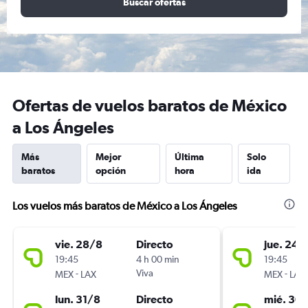
Buscar ofertas
Ofertas de vuelos baratos de México
a Los Ángeles
Más
Mejor
Última
Solo
baratos
opción
hora
ida
Los vuelos más baratos de México a Los Ángeles
vie. 28/8
Directo
jue. 24/
19:45
4 h 00 min
19:45
-
Viva
-
MEX
LAX
MEX
LAX
lun. 31/8
Directo
mié. 30