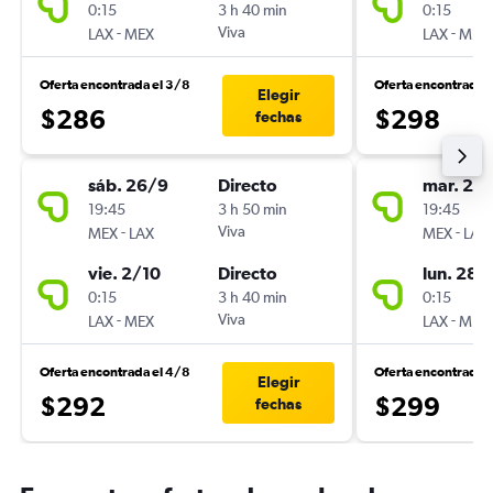
0:15
3 h 40 min
0:15
-
Viva
-
LAX
MEX
LAX
MEX
Oferta encontrada el 3/8
Oferta encontrada 
Elegir
$286
$298
fechas
sáb. 26/9
Directo
mar. 22
19:45
3 h 50 min
19:45
-
Viva
-
MEX
LAX
MEX
LAX
vie. 2/10
Directo
lun. 28/
0:15
3 h 40 min
0:15
-
Viva
-
LAX
MEX
LAX
MEX
Oferta encontrada el 4/8
Oferta encontrada e
Elegir
$292
$299
fechas