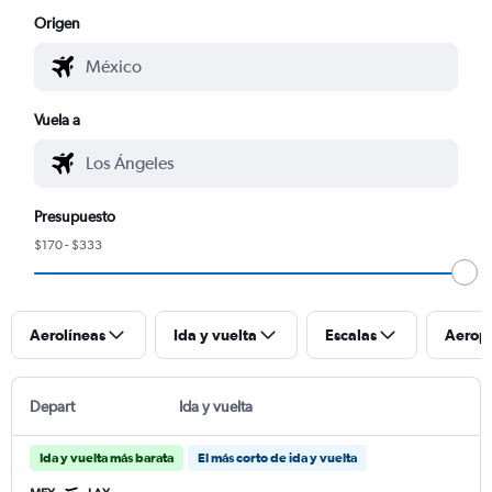
Origen
Vuela a
Presupuesto
$170 - $333
Aerolíneas
Ida y vuelta
Escalas
Aerop
Depart
Ida y vuelta
Ida y vuelta más barata
El más corto de ida y vuelta