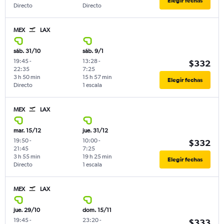
Elegir fechas
Directo
Directo
MEX
LAX
sáb. 31/10
sáb. 9/1
19:45
-
13:28
-
$332
22:35
7:25
3 h 50 min
15 h 57 min
Elegir fechas
Directo
1 escala
MEX
LAX
mar. 15/12
jue. 31/12
19:50
-
10:00
-
$332
21:45
7:25
3 h 55 min
19 h 25 min
Elegir fechas
Directo
1 escala
MEX
LAX
jue. 29/10
dom. 15/11
19:45
-
23:20
-
$333