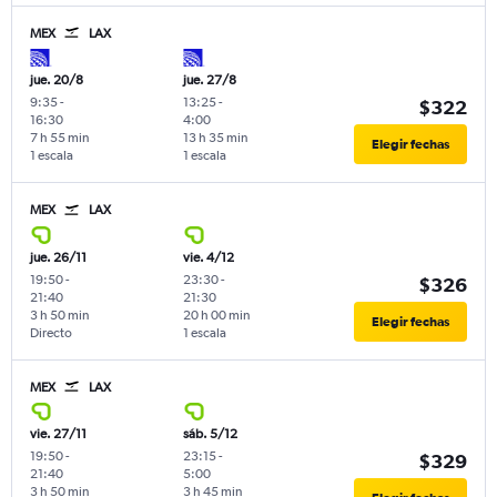
MEX
LAX
jue. 20/8
jue. 27/8
9:35
-
13:25
-
$322
16:30
4:00
7 h 55 min
13 h 35 min
Elegir fechas
1 escala
1 escala
MEX
LAX
jue. 26/11
vie. 4/12
19:50
-
23:30
-
$326
21:40
21:30
3 h 50 min
20 h 00 min
Elegir fechas
Directo
1 escala
MEX
LAX
vie. 27/11
sáb. 5/12
19:50
-
23:15
-
$329
21:40
5:00
3 h 50 min
3 h 45 min