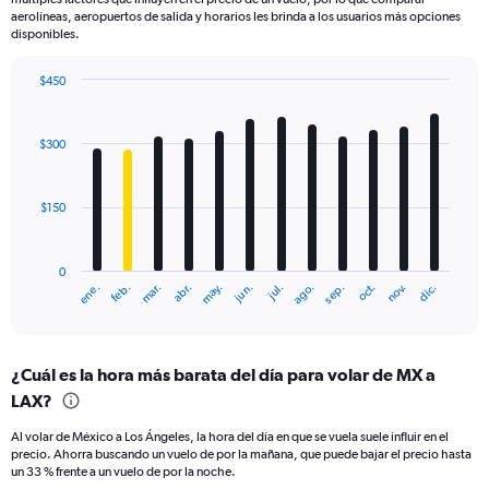
aerolíneas, aeropuertos de salida y horarios les brinda a los usuarios más opciones
disponibles.
$450
Bar
Chart
graphic.
chart
with
$300
12
bars.
$150
The
chart
has
0
1
mar.
jun.
sep.
dic.
ene.
abr.
jul.
oct.
feb.
may.
ago.
nov.
X
End
of
axis
interactive
displaying
chart
categories.
¿Cuál es la hora más barata del día para volar de MX a
Range:
LAX?
12
categories.
Al volar de México a Los Ángeles, la hora del día en que se vuela suele influir en el
The
precio. Ahorra buscando un vuelo de por la mañana, que puede bajar el precio hasta
chart
un 33 % frente a un vuelo de por la noche.
has